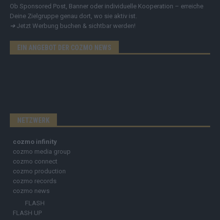
Ob Sponsored Post, Banner oder individuelle Kooperation – erreiche
Deine Zielgruppe genau dort, wo sie aktiv ist.
➔
Jetzt Werbung buchen & sichtbar werden!
EIN ANGEBOT DER COZMO NEWS
NETZWERK
cozmo infinity
cozmo media group
cozmo connect
cozmo production
cozmo records
cozmo news
FLASH
FLASH UP