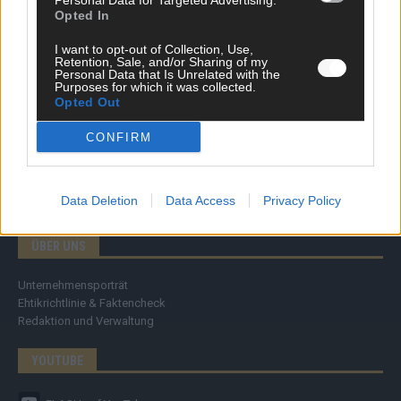
Personal Data for Targeted Advertising.
Specials
Opted In
Meinung
Streams & Storys
I want to opt-out of Collection, Use,
Eurovision
Retention, Sale, and/or Sharing of my
Personal Data that Is Unrelated with the
Purposes for which it was collected.
FLASH – DAS VIDEOPORTAL
Opted Out
CONFIRM
Data Deletion
Data Access
Privacy Policy
ÜBER UNS
Unternehmensporträt
Ehtikrichtlinie & Faktencheck
Redaktion und Verwaltung
YOUTUBE