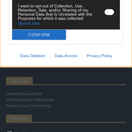
Specials
I want to opt-out of Collection, Use,
Meinung
Retention, Sale, and/or Sharing of my
Streams & Storys
Personal Data that Is Unrelated with the
Purposes for which it was collected.
Eurovision
Opted Out
FLASH – DAS VIDEOPORTAL
CONFIRM
Data Deletion
Data Access
Privacy Policy
ÜBER UNS
Unternehmensporträt
Ehtikrichtlinie & Faktencheck
Redaktion und Verwaltung
YOUTUBE