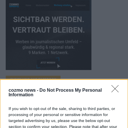
CHECK UNS AUF FACEBOOK
cozmo news -
Do Not Process My Personal
Information
If you wish to opt-out of the sale, sharing to third parties, or
AD
processing of your personal or sensitive information for
targeted advertising by us, please use the below opt-out
section to confirm your selection. Please note that after your