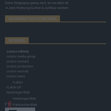
Deine Zielgruppe genau dort, wo sie aktiv ist.
➔
Jetzt Werbung buchen & sichtbar werden!
EIN ANGEBOT DER COZMO NEWS
NETZWERK
cozmo infinity
cozmo media group
cozmo connect
cozmo production
cozmo records
cozmo news
FLASH
FLASH UP
Nürnberger Blatt
Hamburger Blatt
Fränkisches Blatt
Münchener Blatt