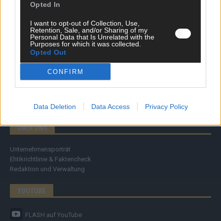
Meinung
Opted In
Streams & Storys
Eurovision
I want to opt-out of Collection, Use,
Retention, Sale, and/or Sharing of my
Personal Data that Is Unrelated with the
Purposes for which it was collected.
FLASH – DAS VIDEOPORTAL
Opted Out
CONFIRM
Data Deletion
Data Access
Privacy Policy
ÜBER UNS
Unternehmensporträt
Ehtikrichtlinie & Faktencheck
Redaktion und Verwaltung
YOUTUBE
FLASH
auf YouTube