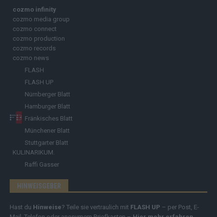
cozmo infinity
cozmo media group
cozmo connect
cozmo production
cozmo records
cozmo news
FLASH
FLASH UP
Nürnberger Blatt
Hamburger Blatt
Fränkisches Blatt
Münchener Blatt
Stuttgarter Blatt
KULINARIKUM.
Raffi Gasser
HINWEISGEBER
Hast du
Hinweise
? Teile sie vertraulich mit
FLASH UP
– per Post, E-
Mail, Telefon oder anonymem Briefkasten –
Hier mehr erfahren
.