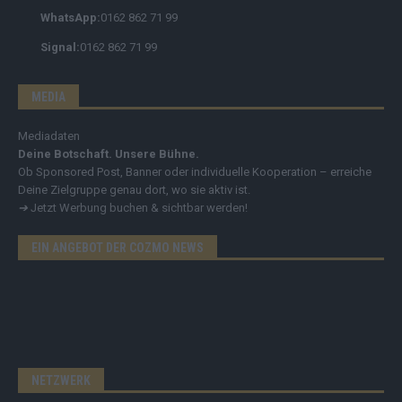
WhatsApp:
0162 862 71 99
Signal:
0162 862 71 99
MEDIA
Mediadaten
Deine Botschaft. Unsere Bühne.
Ob Sponsored Post, Banner oder individuelle Kooperation – erreiche
Deine Zielgruppe genau dort, wo sie aktiv ist.
➔
Jetzt Werbung buchen & sichtbar werden!
EIN ANGEBOT DER COZMO NEWS
NETZWERK