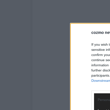
cozmo ne
If you wish 
sensitive in
confirm you
continue se
information 
further disc
participants
Downstream 
Persona