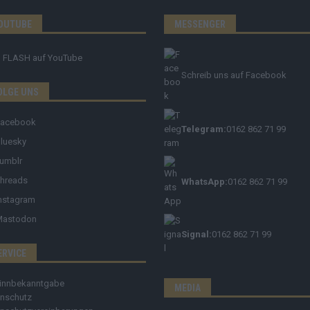
OUTUBE
MESSENGER
FLASH
auf YouTube
Schreib uns auf Facebook
OLGE UNS
Facebook
Telegram:
0162 862 71 99
luesky
umblr
hreads
WhatsApp:
0162 862 71 99
nstagram
Mastodon
Signal:
0162 862 71 99
ERVICE
innbekanntgabe
MEDIA
nschutz