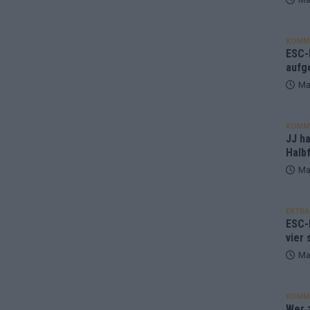
KOMM
ESC-F
aufg
Ma
KOMM
JJ h
Halbf
Ma
EXTRA
ESC-
vier 
Ma
KOMM
Wer z