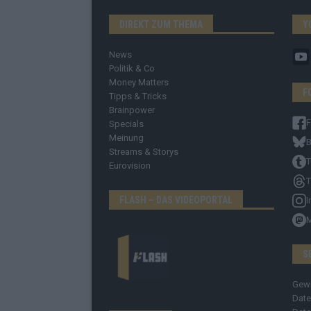
DIREKT ZUM THEMA
Y
News
Politik & Co
Money Matters
F
Tipps & Tricks
Brainpower
Specials
Meinung
B
Streams & Storys
T
Eurovision
T
FLASH – DAS VIDEOPORTAL
I
S
Gew
Date