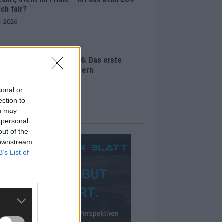
ich fair?
i 2026
vision Song Contest 2026: Das erste
inale – der Abend in Bildern
i 2026
sonal or
ection to
ou may
 personal
out of the
 downstream
B’s List of