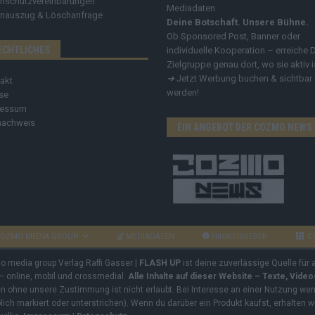
nschutzvereinbarungen
Mediadaten
nauszug & Löschanfrage
Deine Botschaft. Unsere Bühne.
Ob Sponsored Post, Banner oder
ECHTLICHES
individuelle Kooperation – erreiche 
Zielgruppe genau dort, wo sie aktiv i
➔
Jetzt Werbung buchen & sichtbar
akt
werden!
se
ressum
nachweis
EIN ANGEBOT DER COZMO NEWS
OZMO MEDIA GROUP
MEDIADATEN
HINWEISGEBER
C
mo media group Verlag Raffi Gasser |
FLASH UP
ist deine zuverlässige Quelle für
 – online, mobil und crossmedial.
Alle Inhalte auf dieser Website – Texte, Vide
ben ohne unsere Zustimmung ist nicht erlaubt. Bei Interesse an einer Nutzung wend
rblich markiert oder unterstrichen). Wenn du darüber ein Produkt kaufst, erhalten w