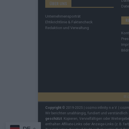
Date
ÜBER UNS
Date
Unternehmensporträt
R
Ehtikrichtlinie & Faktencheck
Redaktion und Verwaltung
Kont
Pres
Imp
Bild
C
Copyright
© 2019-2025 | cozmo infinity n.e.V. | coz
Wir berichten unabhängig, fundiert und verständlich
geschützt
. Kopieren, Vervielfältigen oder Weiterge
enthalten Affiliate-Links oder Anzeige-Links (z. B. fa
DE