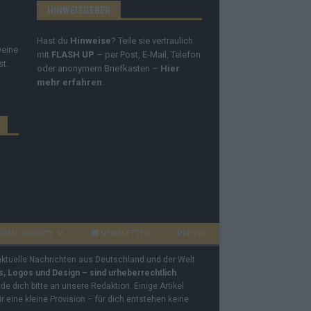
HINWEISGEBER
Hast du
Hinweise
? Teile sie vertraulich
Deine
mit
FLASH UP
– per Post, E-Mail, Telefon
st.
oder anonymem Briefkasten –
Hier
mehr erfahren
.
OZMO INFINITY
NEWSLETTER
PRESSE
 aktuelle Nachrichten aus Deutschland und der Welt.
os, Logos und Design – sind urheberrechtlich
e dich bitte an unsere Redaktion. Einige Artikel
ir eine kleine Provision – für dich entstehen keine