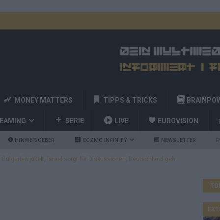
MONEY MATTERS
TIPPS & TRICKS
BRAINPO
REAMING
SERIE
LIVE
EUROVISION
HINWEISGEBER
COZMO INFINITY
NEWSLETTER
P
ulgarien jubelt, Israel sorgt für Diskussionen, Deutschland geht
TO
a und Billy Joel – das ESC-Finale wird eine Party
EUROVISION
 Startreihenfolge steht, Deutschland singt als Zweites!
EXT