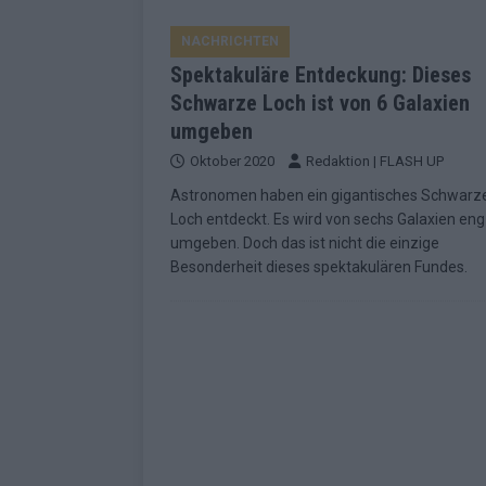
EUROVISION
NACHRICHTEN
[ Mai 2026 ]
ESC-Finale morgen: Finnl
Spektakuläre Entdeckung: Dieses
KOMMENTAR
Schwarze Loch ist von 6 Galaxien
[ Mai 2026 ]
„Douze Points“ – wie ei
umgeben
EUROVISION
Oktober 2020
Redaktion | FLASH UP
Astronomen haben ein gigantisches Schwarz
[ Mai 2026 ]
Das ESC-Finale ist kompl
Loch entdeckt. Es wird von sechs Galaxien eng
[ Mai 2026 ]
JJ hat den Abend gerette
umgeben. Doch das ist nicht die einzige
Besonderheit dieses spektakulären Fundes.
KOMMENTAR
[ Mai 2026 ]
ESC-Halbfinale 2: Das sa
EXTRA
[ Juni 2026 ]
Monaco, Sallys Café, W
[ Mai 2026 ]
DARA gewinnt verdient,
KOMMENTAR