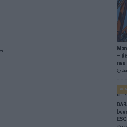
and Favorit, Australien aufgestiegen – alle 25 Acts im Kurzcheck
ne Zahl zur Ikone wurde: 70 Jahre ESC-Wertungsgeschichte!
Mona
es
ett – 26 Länder wollen den Sieg in Wien
EUROVISION
– de
t – der Rest des ESC-Halbfinales war solide, aber kein Feuerwerk
neu
Ju
gen die Wettquoten – vier sicher, sechs zittern, einer chancenlos!
KO
esternbrauerei – der Europa-Park 2026 macht vieles neu
EXTRA
DARA
 Israel beunruhigend – unser Kommentar zum ESC 2026
beu
ESC
Ma