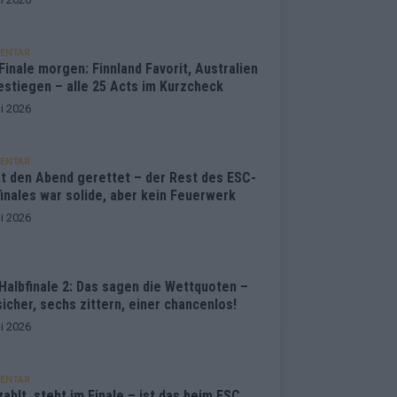
ENTAR
inale morgen: Finnland Favorit, Australien
estiegen – alle 25 Acts im Kurzcheck
i 2026
ENTAR
at den Abend gerettet – der Rest des ESC-
inales war solide, aber kein Feuerwerk
i 2026
Halbfinale 2: Das sagen die Wettquoten –
sicher, sechs zittern, einer chancenlos!
i 2026
ENTAR
ahlt, steht im Finale – ist das beim ESC