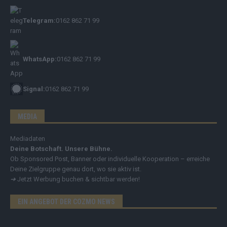
Telegram:
0162 862 71 99
WhatsApp:
0162 862 71 99
Signal:
0162 862 71 99
MEDIA
Mediadaten
Deine Botschaft. Unsere Bühne.
Ob Sponsored Post, Banner oder individuelle Kooperation – erreiche
Deine Zielgruppe genau dort, wo sie aktiv ist.
➔
Jetzt Werbung buchen & sichtbar werden!
EIN ANGEBOT DER COZMO NEWS