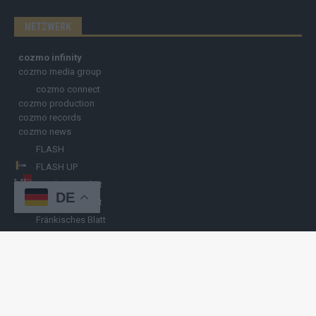
NETZWERK
cozmo infinity
cozmo media group
cozmo connect
cozmo production
cozmo records
cozmo news
FLASH
FLASH UP
Nürnberger Blatt
DE
Hamburger Blatt
Fränkisches Blatt
Münchener Blatt
Stuttgarter Blatt
KULINARIKUM.
Raffi Gasser