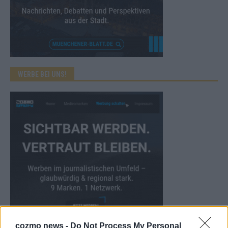
WERBE BEI UNS!
cozmo news -
Do Not Process My Personal