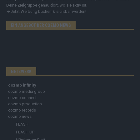
Deine Zielgruppe genau dort, wo sie aktiv ist.
➔
Jetzt Werbung buchen & sichtbar werden!
EIN ANGEBOT DER COZMO NEWS
NETZWERK
cozmo infinity
cozmo media group
cozmo connect
cozmo production
cozmo records
cozmo news
FLASH
FLASH UP
Nürnberger Blatt