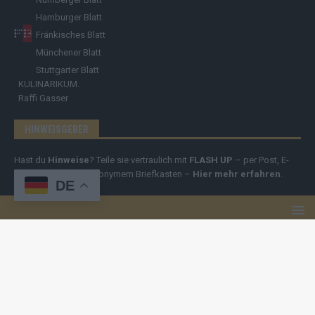
Hamburger Blatt
Fränkisches Blatt
Münchener Blatt
Stuttgarter Blatt
KULINARIKUM.
Raffi Gasser
HINWEISGEBER
Hast du
Hinweise
? Teile sie vertraulich mit
FLASH UP
– per Post, E-
Mail, Telefon oder anonymem Briefkasten –
Hier mehr erfahren
.
DE
Copyright
© 2019-2025 | cozmo infinity n.e.V. | cozmo media group
Verlag Raffi Gasser |
FLASH UP
ist deine zuverlässige Quelle für
aktuelle Nachrichten aus Deutschland und der Welt. Wir berichten
unabhängig, fundiert und verständlich – online, mobil und crossmedial.
Alle Inhalte auf dieser Website – Texte, Videos, Logos und Design –
sind urheberrechtlich geschützt
. Kopieren, Vervielfältigen oder