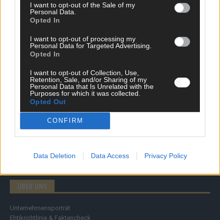
I want to opt-out of the Sale of my
Personal Data.
Opted In
DIREKT ZUM THEMA
I want to opt-out of processing my
News
Personal Data for Targeted Advertising.
Politik & Co
Opted In
Money Matters
I want to opt-out of Collection, Use,
Tipps & Tricks
Retention, Sale, and/or Sharing of my
Brainpower
Personal Data that Is Unrelated with the
Specials
Purposes for which it was collected.
Opted Out
Meinung
Streams & Storys
CONFIRM
Eurovision
FLASH – DAS VIDEOPORTAL
Data Deletion
Data Access
Privacy Policy
ÜBER UNS
Unternehmensporträt
Ehtikrichtlinie & Faktencheck