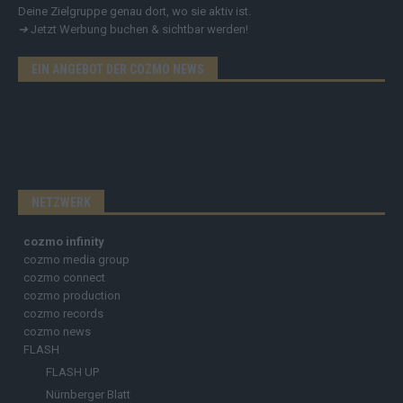
Deine Zielgruppe genau dort, wo sie aktiv ist.
➔
Jetzt Werbung buchen & sichtbar werden!
EIN ANGEBOT DER COZMO NEWS
NETZWERK
cozmo infinity
cozmo media group
cozmo connect
cozmo production
cozmo records
cozmo news
FLASH
FLASH UP
Nürnberger Blatt