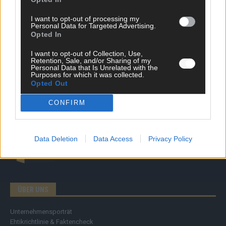
News
Politik & Co
I want to opt-out of processing my
Money Matters
Personal Data for Targeted Advertising.
Tipps & Tricks
Opted In
Brainpower
Specials
I want to opt-out of Collection, Use,
Retention, Sale, and/or Sharing of my
Meinung
Personal Data that Is Unrelated with the
Streams & Storys
Purposes for which it was collected.
Eurovision
Opted Out
CONFIRM
FLASH – DAS VIDEOPORTAL
Data Deletion
Data Access
Privacy Policy
ÜBER UNS
Unternehmensporträt
Ehtikrichtlinie & Faktencheck