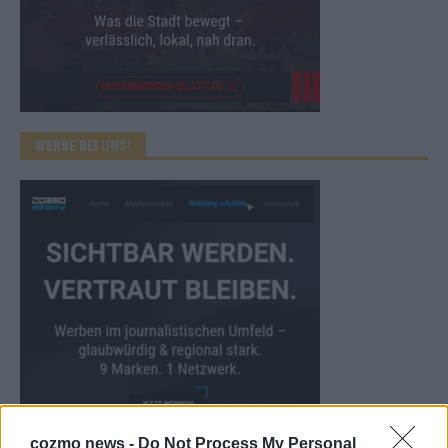
WERBE BEI UNS!
cozmo news -
Do Not Process My Personal