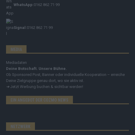
WhatsApp:
0162 862 71 99
Signal:
0162 862 71 99
MEDIA
Mediadaten
Deine Botschaft. Unsere Bühne.
Ob Sponsored Post, Banner oder individuelle Kooperation – erreiche
Deine Zielgruppe genau dort, wo sie aktiv ist.
➔
Jetzt Werbung buchen & sichtbar werden!
EIN ANGEBOT DER COZMO NEWS
NETZWERK