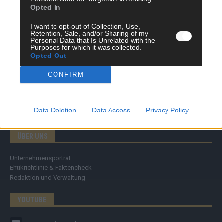
Specials
Opted In
Meinung
Streams & Storys
I want to opt-out of Collection, Use,
Eurovision
Retention, Sale, and/or Sharing of my
Personal Data that Is Unrelated with the
Purposes for which it was collected.
FLASH – DAS VIDEOPORTAL
Opted Out
CONFIRM
Data Deletion
Data Access
Privacy Policy
ÜBER UNS
Unternehmensporträt
Ehtikrichtlinie & Faktencheck
Redaktion und Verwaltung
YOUTUBE