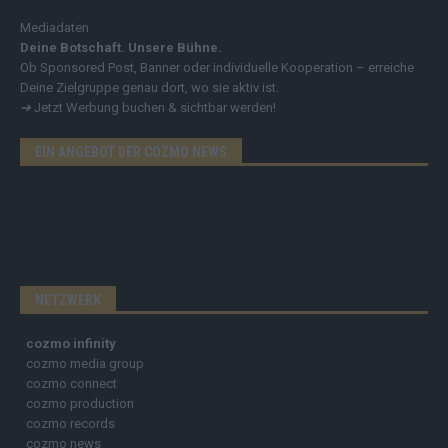
Mediadaten
Deine Botschaft. Unsere Bühne.
Ob Sponsored Post, Banner oder individuelle Kooperation – erreiche
Deine Zielgruppe genau dort, wo sie aktiv ist.
➔
Jetzt Werbung buchen & sichtbar werden!
EIN ANGEBOT DER COZMO NEWS
NETZWERK
cozmo infinity
cozmo media group
cozmo connect
cozmo production
cozmo records
cozmo news