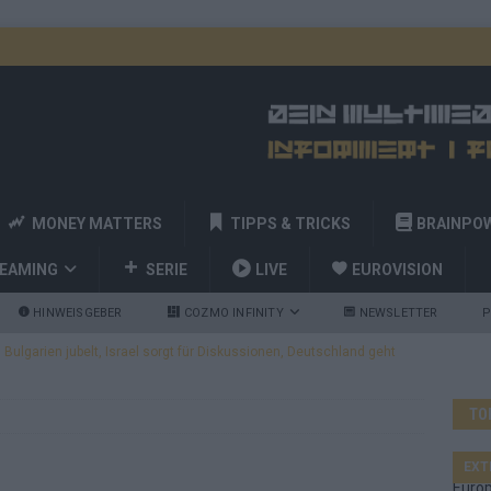
MONEY MATTERS
TIPPS & TRICKS
BRAINPO
REAMING
SERIE
LIVE
EUROVISION
HINWEISGEBER
COZMO INFINITY
NEWSLETTER
P
ulgarien jubelt, Israel sorgt für Diskussionen, Deutschland geht
TO
a und Billy Joel – das ESC-Finale wird eine Party
EUROVISION
 Startreihenfolge steht, Deutschland singt als Zweites!
EXT