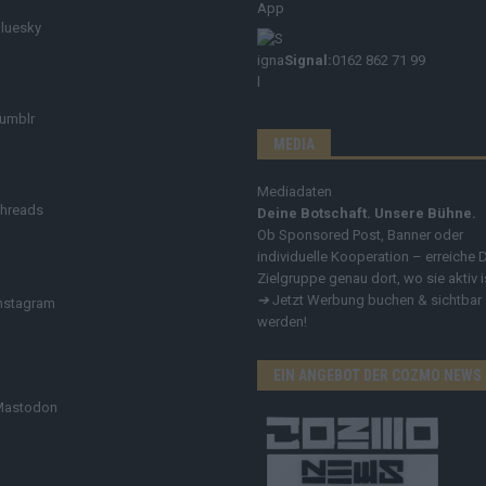
luesky
Signal:
0162 862 71 99
umblr
MEDIA
Mediadaten
hreads
Deine Botschaft. Unsere Bühne.
Ob Sponsored Post, Banner oder
individuelle Kooperation – erreiche 
Zielgruppe genau dort, wo sie aktiv i
➔
Jetzt Werbung buchen & sichtbar
nstagram
werden!
EIN ANGEBOT DER COZMO NEWS
Mastodon