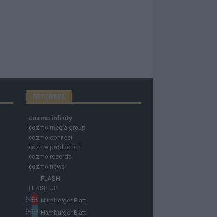
NETZWERK
cozmo infinity
cozmo media group
cozmo connect
cozmo production
cozmo records
cozmo news
FLASH
FLASH UP
Nürnberger Blatt
Hamburger Blatt