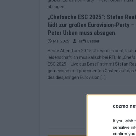
„Chefsache ESC 2025“: Stefan Raa
lädt zur großen Eurovision-Party –
Peter Urban muss absagen
Mai 2025
Raffi Gasser
Heute Abend um 20:15 Uhr wird es bunt, laut 
leidenschaftlich musikalisch bei RTL: In „Chef
ESC 2025 – Live aus Basel“ stimmt Stefan Ra
gemeinsam mit prominenten Gästen auf das F
des diesjährigen Eurovision
[…]
cozmo ne
If you wish 
sensitive in
confirm you