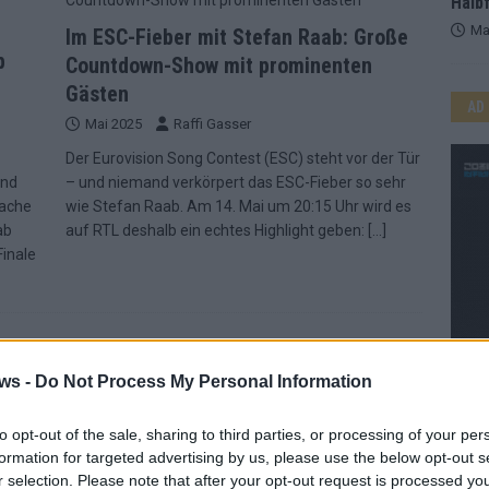
Halbf
Ma
Im ESC-Fieber mit Stefan Raab: Große
b
Countdown-Show mit prominenten
Gästen
AD
Mai 2025
Raffi Gasser
Der Eurovision Song Contest (ESC) steht vor der Tür
und
– und niemand verkörpert das ESC-Fieber so sehr
sache
wie Stefan Raab. Am 14. Mai um 20:15 Uhr wird es
ab
auf RTL deshalb ein echtes Highlight geben:
[…]
inale
ws -
Do Not Process My Personal Information
to opt-out of the sale, sharing to third parties, or processing of your per
formation for targeted advertising by us, please use the below opt-out s
WE
r selection. Please note that after your opt-out request is processed y