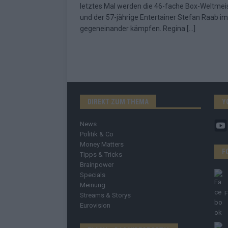
letztes Mal werden die 46-fache Box-Weltmeis
und der 57-jährige Entertainer Stefan Raab im
gegeneinander kämpfen. Regina
[…]
DIREKT ZUM THEMA
Y
News
Politik & Co
Money Matters
F
Tipps & Tricks
Brainpower
Specials
Meinung
Streams & Storys
Eurovision