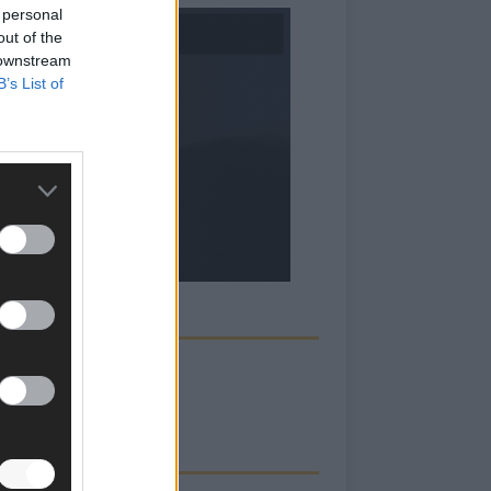
 personal
out of the
 downstream
B’s List of
ECK UNS AUF FACEBOOK