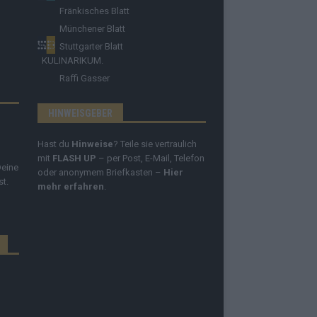
Fränkisches Blatt
Münchener Blatt
Stuttgarter Blatt
KULINARIKUM.
Raffi Gasser
HINWEISGEBER
Hast du
Hinweise
? Teile sie vertraulich
mit
FLASH UP
– per Post, E-Mail, Telefon
Deine
oder anonymem Briefkasten –
Hier
st.
mehr erfahren
.