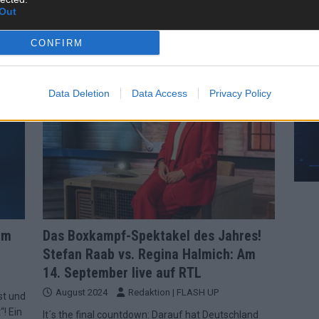
gestrigen Mittwochabend ist der beste
[…]
Out
CONFIRM
STREAMS & STORYS
Data Deletion
Data Access
Privacy Policy
im
Das Boxkampf-Spektakel des Jahres!
Stefan Raab vs. Regina Halmich: Am
14. September live auf RTL
August 2024
Redaktion | FLASH UP
st und
“! Ein
It´s the final countdown: Darauf hat Deutschland