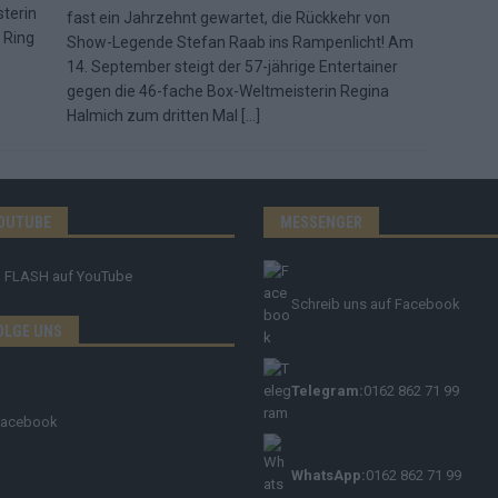
terin
fast ein Jahrzehnt gewartet, die Rückkehr von
 Ring
Show-Legende Stefan Raab ins Rampenlicht! Am
14. September steigt der 57-jährige Entertainer
gegen die 46-fache Box-Weltmeisterin Regina
Halmich zum dritten Mal
[…]
OUTUBE
MESSENGER
FLASH
auf YouTube
Schreib uns auf Facebook
OLGE UNS
Telegram:
0162 862 71 99
Facebook
WhatsApp:
0162 862 71 99