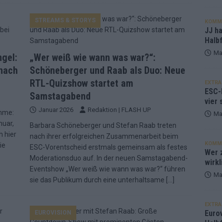
STREAMS & STORYS
KOMM
JJ h
Halbf
Ma
gel:
„Wer weiß wie wann was war?“:
 nach
Schöneberger und Raab als Duo: Neue
RTL-Quizshow startet am
EXTRA
ESC-
Samstagabend
vier 
Januar 2026
Redaktion | FLASH UP
imme:
Ma
nuar,
Barbara Schöneberger und Stefan Raab treten
h hier
nach ihrer erfolgreichen Zusammenarbeit beim
KOMM
ie
ESC-Vorentscheid erstmals gemeinsam als festes
Wer z
Moderationsduo auf. In der neuen Samstagabend-
wirkl
Eventshow „Wer weiß wie wann was war?“ führen
Ma
sie das Publikum durch eine unterhaltsame
[…]
EXTRA
Euro
EUROVISION