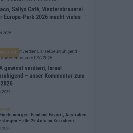
co, Sallys Café, Westernbrauerei
r Europa-Park 2026 macht vieles
ni 2026
MMENTAR
 gewinnt verdient, Israel
nruhigend – unser Kommentar zum
 2026
i 2026
ENTAR
inale morgen: Finnland Favorit, Australien
estiegen – alle 25 Acts im Kurzcheck
i 2026