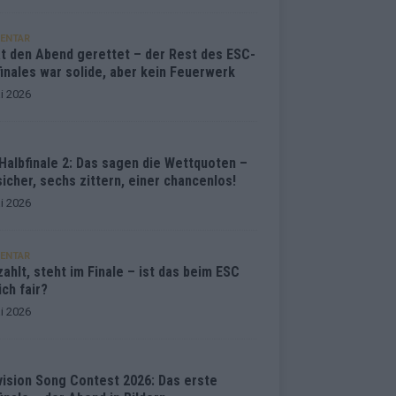
ENTAR
at den Abend gerettet – der Rest des ESC-
inales war solide, aber kein Feuerwerk
i 2026
Halbfinale 2: Das sagen die Wettquoten –
sicher, sechs zittern, einer chancenlos!
i 2026
ENTAR
ahlt, steht im Finale – ist das beim ESC
ich fair?
i 2026
vision Song Contest 2026: Das erste