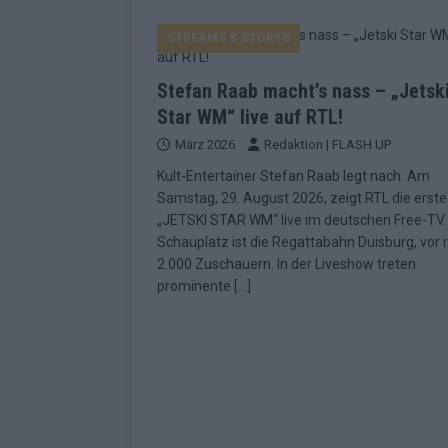
EUROVISION
STREAMS & STORYS
[ Mai 2026 ]
ESC-Finale morgen: Finnl
KOMMENTAR
Stefan Raab macht’s nass – „Jetsk
[ Mai 2026 ]
„Douze Points“ – wie ei
Star WM“ live auf RTL!
März 2026
Redaktion | FLASH UP
EUROVISION
Kult-Entertainer Stefan Raab legt nach. Am
[ Mai 2026 ]
Das ESC-Finale ist kompl
Samstag, 29. August 2026, zeigt RTL die erste
[ Mai 2026 ]
JJ hat den Abend gerette
„JETSKI STAR WM“ live im deutschen Free-TV.
Schauplatz ist die Regattabahn Duisburg, vor 
KOMMENTAR
2.000 Zuschauern. In der Liveshow treten
[ Mai 2026 ]
ESC-Halbfinale 2: Das sa
prominente
[…]
EXTRA
[ Juni 2026 ]
Monaco, Sallys Café, W
[ Mai 2026 ]
DARA gewinnt verdient,
KOMMENTAR