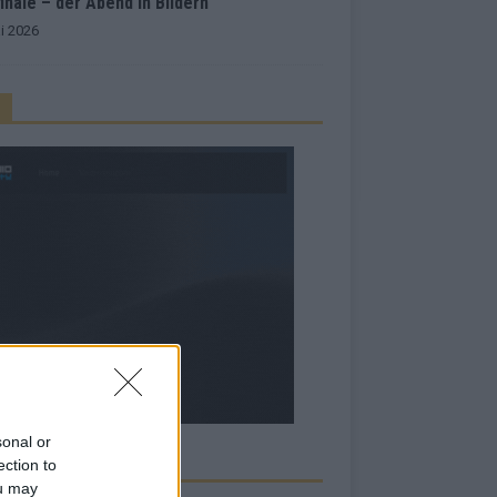
inale – der Abend in Bildern
i 2026
sonal or
ection to
RBE BEI UNS!
ou may