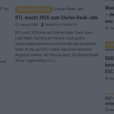
Mona
STREAMS & STORYS
and Favorit, Australien aufgestiegen – alle 25 Acts im Kurzcheck
– de
RTL macht 2026 zum Stefan-Raab-Jahr
neu
i
Januar 2026
Redaktion | FLASH UP
Ju
ne Zahl zur Ikone wurde: 70 Jahre ESC-Wertungsgeschichte!
RTL setzt 2026 klar auf Stefan Raab. Zwei feste
Late-Night-Termine pro Woche, neue große
Samstagabendshows und erstmals das komplette
KO
ett – 26 Länder wollen den Sieg in Wien
EUROVISION
Raab-Archiv auf RTL+ sollen das Entertainment-
t – der Rest des ESC-Halbfinales war solide, aber kein Feuerwerk
Angebot stärken. Ab Februar läuft „Die Stefan Raab
DARA
Show“ regelmäßig im
[…]
rund
beu
ESC
gen die Wettquoten – vier sicher, sechs zittern, einer chancenlos!
Ma
esternbrauerei – der Europa-Park 2026 macht vieles neu
EXTRA
KOMM
 Israel beunruhigend – unser Kommentar zum ESC 2026
ESC-F
aufg
Ma