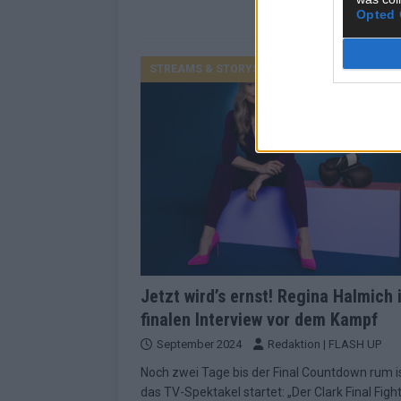
Opted 
STREAMS & STORYS
Jetzt wird’s ernst! Regina Halmich 
finalen Interview vor dem Kampf
September 2024
Redaktion | FLASH UP
Noch zwei Tage bis der Final Countdown rum i
das TV-Spektakel startet: „Der Clark Final Fight