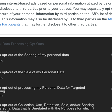
STREAMS & STORYS
eing interest-based ads based on personal information utilized by us or
disclosed to third parties prior to your opt-out. You may separately opt-
losure of your personal information by third parties on the IAB’s list of
. This information may also be disclosed by us to third parties on the
IA
Participants
that may further disclose it to other third parties.
l Data Processing Opt Outs
o opt-out of the Sharing of my personal data.
In
bei
Stefan Raab is – mit Rekordzahlen –
ck!
back in town
o opt-out of the Sale of my Personal Data.
CH
In
September 2024
Redaktion | FLASH UP
 zum
Stefan Raab ist zurück auf der Show-Bühne und
to opt-out of processing my Personal Data for Targeted
ing.
m
konnte direkt zum Einstand sensationelle Rekorde
In
verbuchen. Die Premiere seiner brandneuen
auf
Entertainment-Quiz-Competition-Show „Du
AD
o opt-out of Collection, Use, Retention, Sale, and/or Sharing
ersonal Data that Is Unrelated with the Purposes for which it
gewinnst hier nicht die Million bei Stefan Raab“ am
lected.