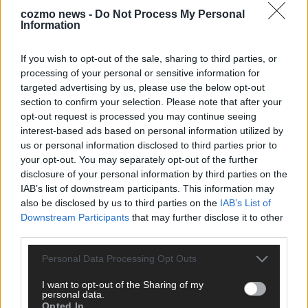
sechs zittern, einer chancenlos!
cozmo news -
Do Not Process My Personal
Information
Mai 2026
If you wish to opt-out of the sale, sharing to third parties, or
KOMMENTAR
processing of your personal or sensitive information for
Wer zahlt, steht im Finale – ist das beim ESC wirklich fair?
targeted advertising by us, please use the below opt-out
Mai 2026
section to confirm your selection. Please note that after your
opt-out request is processed you may continue seeing
interest-based ads based on personal information utilized by
EXTRA
us or personal information disclosed to third parties prior to
Eurovision Song Contest 2026: Das erste Halbfinale – der
your opt-out. You may separately opt-out of the further
Abend in Bildern
disclosure of your personal information by third parties on the
Mai 2026
IAB’s list of downstream participants. This information may
also be disclosed by us to third parties on the
IAB’s List of
Downstream Participants
that may further disclose it to other
AD
third parties.
Personal Data Processing Opt Outs
I want to opt-out of the Sharing of my
personal data.
Opted In