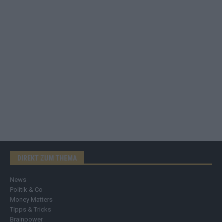
DIREKT ZUM THEMA
News
Politik & Co
Money Matters
Tipps & Tricks
Brainpower