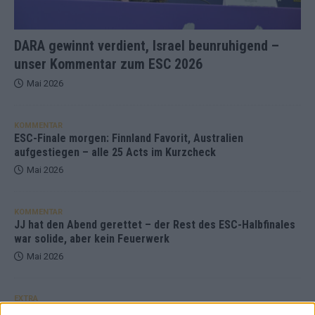
DARA gewinnt verdient, Israel beunruhigend –
unser Kommentar zum ESC 2026
Mai 2026
KOMMENTAR
ESC-Finale morgen: Finnland Favorit, Australien
aufgestiegen – alle 25 Acts im Kurzcheck
Mai 2026
KOMMENTAR
JJ hat den Abend gerettet – der Rest des ESC-Halbfinales
war solide, aber kein Feuerwerk
Mai 2026
EXTRA
ESC-Halbfinale 2: Das sagen die Wettquoten – vier sicher,