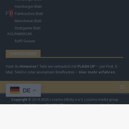
Hamburger Blatt
Fränkisches Blatt
Münchener Blatt
Stuttgarter Blatt
KULINARIKUM.
Raffi Gasser
HINWEISGEBER
Hast du
Hinweise
? Teile sie vertraulich mit
FLASH UP
– per Post, E-
Mail, Telefon oder anonymem Briefkasten –
Hier mehr erfahren
.
DE
Copyright
© 2019-2025 | cozmo infinity n.e.V. | cozmo media group
Verlag Raffi Gasser |
FLASH UP
ist deine zuverlässige Quelle für
aktuelle Nachrichten aus Deutschland und der Welt. Wir berichten
unabhängig, fundiert und verständlich – online, mobil und crossmedial.
Alle Inhalte auf dieser Website – Texte, Videos, Logos und Design –
sind urheberrechtlich geschützt
. Kopieren, Vervielfältigen oder