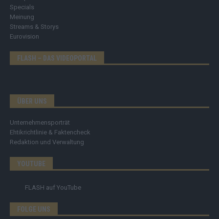
Specials
Meinung
Streams & Storys
Eurovision
FLASH – DAS VIDEOPORTAL
ÜBER UNS
Unternehmensporträt
Ehtikrichtlinie & Faktencheck
Redaktion und Verwaltung
YOUTUBE
FLASH
auf YouTube
FOLGE UNS