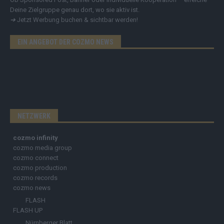
Deine Zielgruppe genau dort, wo sie aktiv ist.
➔
Jetzt Werbung buchen & sichtbar werden!
EIN ANGEBOT DER COZMO NEWS
NETZWERK
cozmo infinity
cozmo media group
cozmo connect
cozmo production
cozmo records
cozmo news
FLASH
FLASH UP
Nürnberger Blatt