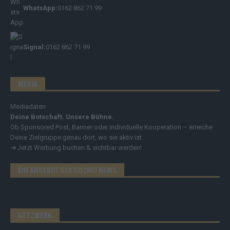
WhatsApp:
0162 862 71 99
Signal:
0162 862 71 99
MEDIA
Mediadaten
Deine Botschaft. Unsere Bühne.
Ob Sponsored Post, Banner oder individuelle Kooperation – erreiche
Deine Zielgruppe genau dort, wo sie aktiv ist.
➔
Jetzt Werbung buchen & sichtbar werden!
EIN ANGEBOT DER COZMO NEWS
NETZWERK