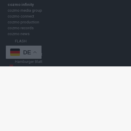
cozmo infinity
cozmo media group
cozmo connect
cozmo production
cozmo records
cozmo news
FLASH
FLASH UP
DE
Nürnberger Blatt
Hamburger Blatt
Fränkisches Blatt
Münchener Blatt
Stuttgarter Blatt
KULINARIKUM.
Raffi Gasser
HINWEISGEBER
Hast du
Hinweise
? Teile sie vertraulich mit
FLASH UP
– per Post, E-
Mail, Telefon oder anonymem Briefkasten –
Hier mehr erfahren
.