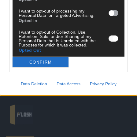
I want to opt-out of processing my
DIREKT ZUM THEMA
Personal Data for Targeted Advertising.
Opted In
News
I want to opt-out of Collection, Use,
Politik & Co
Retention, Sale, and/or Sharing of my
Money Matters
Personal Data that Is Unrelated with the
Purposes for which it was collected.
Tipps & Tricks
Opted Out
Brainpower
Specials
CONFIRM
Meinung
Streams & Storys
Eurovision
Data Deletion
Data Access
Privacy Policy
FLASH – DAS VIDEOPORTAL