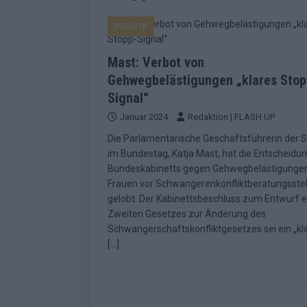
EUROVISION
POLITIK
[ Mai 2026 ]
ESC-Finale morgen: Finnl
KOMMENTAR
Mast: Verbot von
[ Mai 2026 ]
„Douze Points“ – wie ei
Gehwegbelästigungen „klares Stop
Signal“
EUROVISION
Januar 2024
Redaktion | FLASH UP
[ Mai 2026 ]
Das ESC-Finale ist kompl
Die Parlamentarische Geschäftsführerin der 
[ Mai 2026 ]
JJ hat den Abend gerette
im Bundestag, Katja Mast, hat die Entscheidu
Bundeskabinetts gegen Gehwegbelästigunge
KOMMENTAR
Frauen vor Schwangerenkonfliktberatungsstel
[ Mai 2026 ]
ESC-Halbfinale 2: Das sa
gelobt. Der Kabinettsbeschluss zum Entwurf e
Zweiten Gesetzes zur Änderung des
EXTRA
Schwangerschaftskonfliktgesetzes sei ein „kl
[ Juni 2026 ]
Monaco, Sallys Café, W
[…]
[ Mai 2026 ]
DARA gewinnt verdient,
KOMMENTAR