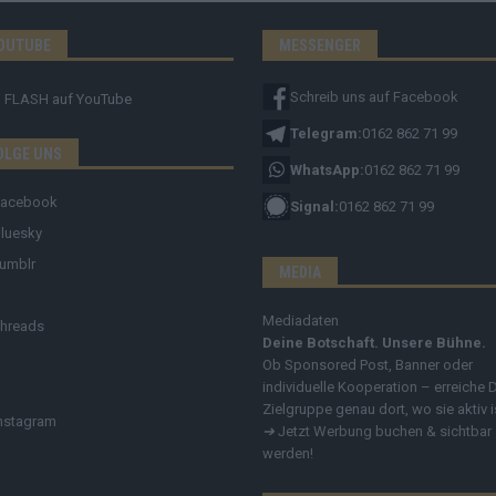
OUTUBE
MESSENGER
Schreib uns auf Facebook
FLASH
auf YouTube
Telegram:
0162 862 71 99
OLGE UNS
WhatsApp:
0162 862 71 99
Facebook
Signal:
0162 862 71 99
luesky
umblr
MEDIA
Mediadaten
hreads
Deine Botschaft. Unsere Bühne.
Ob Sponsored Post, Banner oder
individuelle Kooperation – erreiche 
Zielgruppe genau dort, wo sie aktiv i
nstagram
➔
Jetzt Werbung buchen & sichtbar
werden!