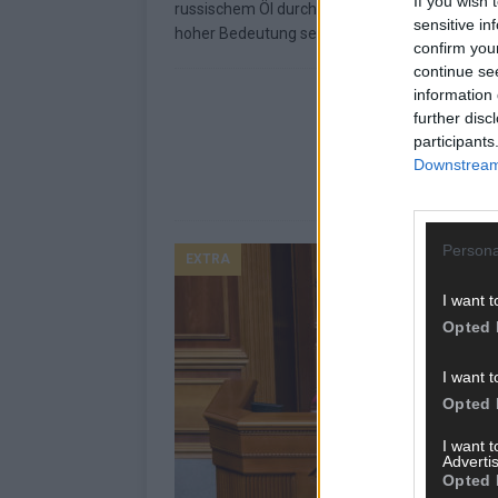
If you wish 
russischem Öl durch die USA mag symbolisch
sensitive in
hoher Bedeutung sein,
[…]
confirm you
continue se
information 
further disc
participants
Downstream 
Persona
EXTRA
I want t
Opted 
I want t
Opted 
I want 
Advertis
Opted 