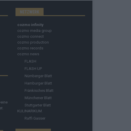
NETZWERK
cozmo infinity
cozmo media group
cozmo connect
cozmo production
cozmo records
cozmo news
FLASH
FLASH UP
Nürnberger Blatt
Hamburger Blatt
Fränkisches Blatt
Münchener Blatt
Deine
Stuttgarter Blatt
st.
KULINARIKUM.
Raffi Gasser