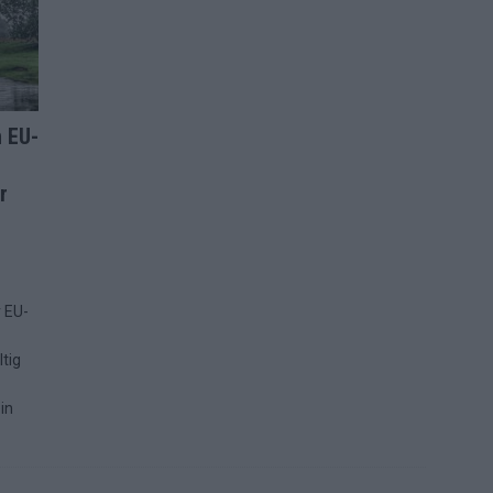
 EU-
r
r EU-
tig
in