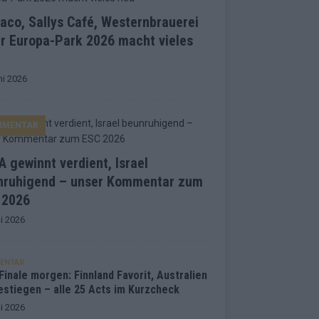
co, Sallys Café, Westernbrauerei
r Europa-Park 2026 macht vieles
ni 2026
MMENTAR
 gewinnt verdient, Israel
nruhigend – unser Kommentar zum
 2026
i 2026
ENTAR
inale morgen: Finnland Favorit, Australien
estiegen – alle 25 Acts im Kurzcheck
i 2026