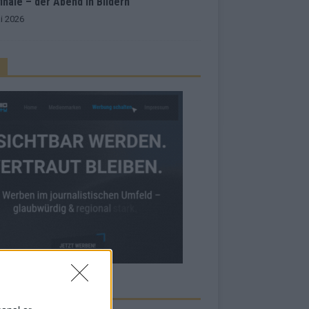
inale – der Abend in Bildern
i 2026
RBE BEI UNS!