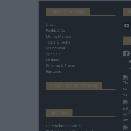
DIREKT ZUM THEMA
Y
News
Politik & Co
Money Matters
F
Tipps & Tricks
Brainpower
Specials
Meinung
B
Streams & Storys
T
Eurovision
FLASH – DAS VIDEOPORTAL
T
I
ÜBER UNS
Unternehmensporträt