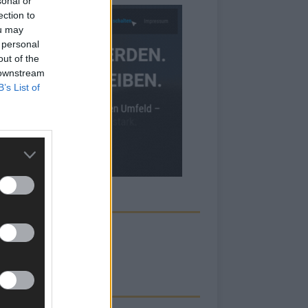
sonal or
ection to
ou may
 personal
out of the
 downstream
B’s List of
ECK UNS AUF FACEBOOK