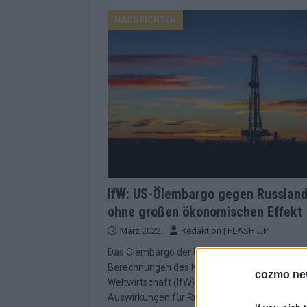
NACHRICHTEN
IfW: US-Ölembargo gegen Russlan
ohne großen ökonomischen Effekt
März 2022
Redaktion | FLASH UP
Das Ölembargo der USA gegen Russland hat l
Berechnungen des Kieler Instituts für
cozmo ne
Weltwirtschaft (IfW) nur geringe ökonomische
Auswirkungen für Russland. „Der Importstopp