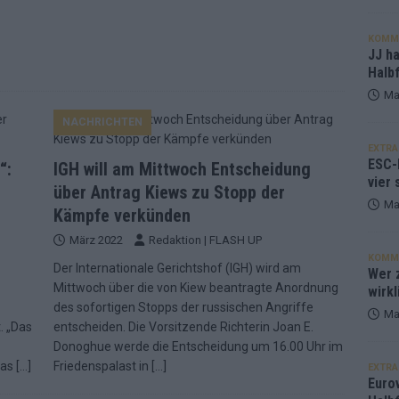
KOMM
JJ h
Halbf
Ma
NACHRICHTEN
EXTRA
ESC-
“:
IGH will am Mittwoch Entscheidung
vier 
über Antrag Kiews zu Stopp der
Ma
Kämpfe verkünden
März 2022
Redaktion | FLASH UP
KOMM
Der Internationale Gerichtshof (IGH) wird am
Wer z
Mittwoch über die von Kiew beantragte Anordnung
wirkl
des sofortigen Stopps der russischen Angriffe
Ma
. „Das
entscheiden. Die Vorsitzende Richterin Joan E.
Donoghue werde die Entscheidung um 16.00 Uhr im
Das
[…]
Friedenspalast in
[…]
EXTRA
Euro