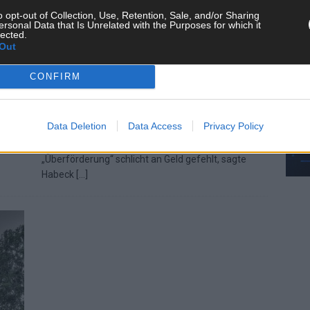
o opt-out of Collection, Use, Retention, Sale, and/or Sharing
 von
Habeck verteidigt KfW-Förderstopp
ersonal Data that Is Unrelated with the Purposes for which it
lected.
Out
Januar 2022
Redaktion | FLASH UP
Nach dem kurzfristigen Stopp der KfW-
CONFIRM
Förderprogramme für energieeffizientere Gebäude
kyj
hat Bundeswirtschaftsminister Robert Habeck
ord
(Grüne) den Schritt verteidigt. Für ein Fortschreiben
Data Deletion
Data Access
Privacy Policy
der bisherigen Programme ohne weitere
ssten
Haushaltsberatungen habe es angesichts einer
„Überförderung“ schlicht an Geld gefehlt, sagte
Habeck
[…]