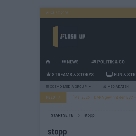
AUGUST 2026
H
NEWS
POLITIK & CO.
O
STREAMS & STORYS
FUN & ST
M
E
COZMO MEDIA GROUP
MEDIADATEN
FEED
[ Mai 2026 ]
DARA gewinnt den ESC – B
fast leer aus
EUROVISION
STARTSEITE
stopp
[ Mai 2026 ]
JJ, Lordi, Verka Serduchk
[ Mai 2026 ]
ESC-Finale heute Abend –
stopp