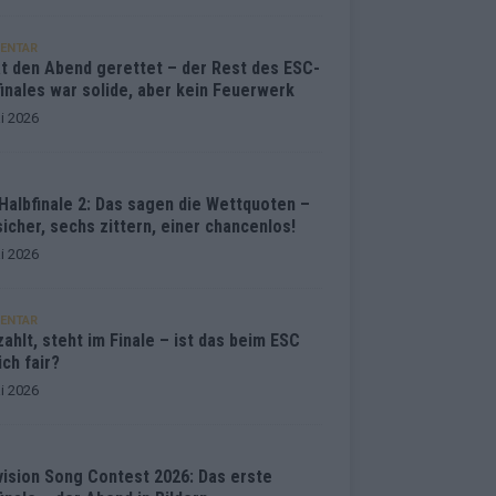
ENTAR
at den Abend gerettet – der Rest des ESC-
inales war solide, aber kein Feuerwerk
i 2026
Halbfinale 2: Das sagen die Wettquoten –
sicher, sechs zittern, einer chancenlos!
i 2026
ENTAR
ahlt, steht im Finale – ist das beim ESC
ich fair?
i 2026
vision Song Contest 2026: Das erste