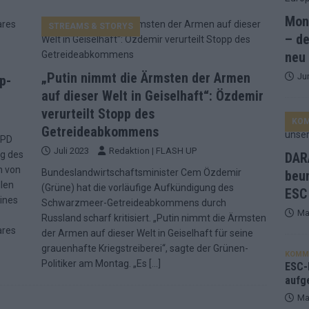
Mona
STREAMS & STORYS
and Favorit, Australien aufgestiegen – alle 25 Acts im Kurzcheck
– de
neu
„Putin nimmt die Ärmsten der Armen
Ju
ne Zahl zur Ikone wurde: 70 Jahre ESC-Wertungsgeschichte!
p-
auf dieser Welt in Geiselhaft“: Özdemir
verurteilt Stopp des
KO
ett – 26 Länder wollen den Sieg in Wien
EUROVISION
Getreideabkommens
SPD
t – der Rest des ESC-Halbfinales war solide, aber kein Feuerwerk
Juli 2023
Redaktion | FLASH UP
ng des
DARA
n von
Bundeslandwirtschaftsminister Cem Özdemir
beu
len
(Grüne) hat die vorläufige Aufkündigung des
ESC
gen die Wettquoten – vier sicher, sechs zittern, einer chancenlos!
ines
Schwarzmeer-Getreideabkommens durch
Ma
Russland scharf kritisiert. „Putin nimmt die Ärmsten
ares
der Armen auf dieser Welt in Geiselhaft für seine
esternbrauerei – der Europa-Park 2026 macht vieles neu
EXTRA
grauenhafte Kriegstreiberei“, sagte der Grünen-
KOMM
Politiker am Montag. „Es
[…]
 Israel beunruhigend – unser Kommentar zum ESC 2026
ESC-F
aufg
Ma