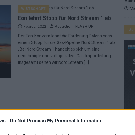
Halbf
Ma
WIRTSCHAFT
Eon lehnt Stopp für Nord Stream 1 ab
Februar 2022
Redaktion | FLASH UP
AD
Der Eon-Konzern lehnt die Forderung Polens nach
einem Stopp für die Gas-Pipeline Nord Stream 1 ab.
„Bei Nord Stream 1 handelt es sich um eine
genehmigte und voll operative Gas-Importleitung.
Insgesamt sehen wir Nord Stream
[…]
d
aut
ws -
Do Not Process My Personal Information
WE
 von