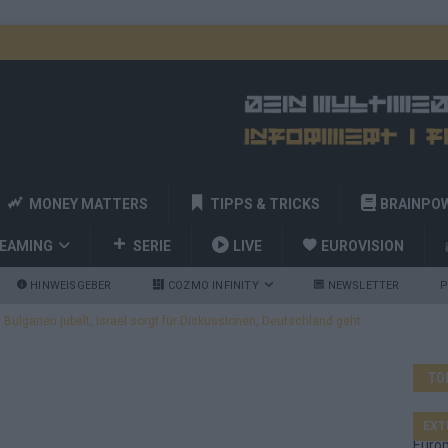
MONEY MATTERS
TIPPS & TRICKS
BRAINPO
REAMING
SERIE
LIVE
EUROVISION
HINWEISGEBER
COZMO INFINITY
NEWSLETTER
P
ulgarien jubelt, Israel sorgt für Diskussionen, Deutschland geht
TO
a und Billy Joel – das ESC-Finale wird eine Party
EUROVISION
 Startreihenfolge steht, Deutschland singt als Zweites!
EXT