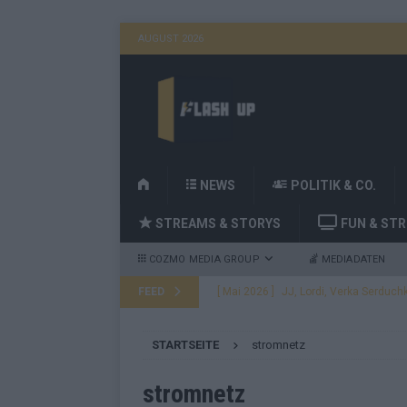
AUGUST 2026
H
NEWS
POLITIK & CO.
O
STREAMS & STORYS
FUN & ST
M
E
COZMO MEDIA GROUP
MEDIADATEN
FEED
[ Mai 2026 ]
JJ, Lordi, Verka Serduchk
[ Mai 2026 ]
ESC-Finale heute Abend –
STARTSEITE
stromnetz
EUROVISION
[ Mai 2026 ]
ESC-Finale morgen: Finnl
stromnetz