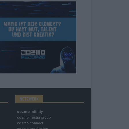
NETZWERK
cozmo infinity
cozmo media group
cozmo connect
cozmo production