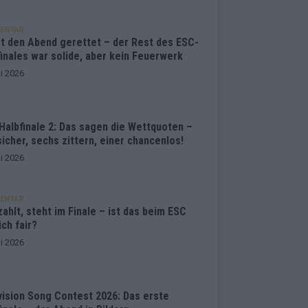
ENTAR
at den Abend gerettet – der Rest des ESC-
inales war solide, aber kein Feuerwerk
i 2026
Halbfinale 2: Das sagen die Wettquoten –
sicher, sechs zittern, einer chancenlos!
i 2026
ENTAR
ahlt, steht im Finale – ist das beim ESC
ich fair?
i 2026
vision Song Contest 2026: Das erste