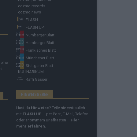
cozmo records
cozmo news
FLASH
FLASH UP
Nürnberger Blatt
Hamburger Blatt
Fränkisches Blatt
Münchener Blatt
Deine
Stuttgarter Blatt
st.
KULINARIKUM.
Raffi Gasser
HINWEISGEBER
Hast du
Hinweise
? Teile sie vertraulich
mit
FLASH UP
– per Post, E-Mail, Telefon
oder anonymem Briefkasten –
Hier
mehr erfahren
.