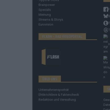
Brainpower
Specials
Meinung
B
Streams & Storys
T
Eurovision
T
FLASH – DAS VIDEOPORTAL
I
ÜBER UNS
S
Unternehmensporträt
Ehtikrichtlinie & Faktencheck
Redaktion und Verwaltung
Gew
Date
Date