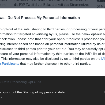
Halbf
n im
die FDP Zweifel zur Belastbarkeit des Stromnetzes
Ma
e
hinsichtlich der geplanten Heizungsnovelle
geäußert. „Wärmepumpen können gerade im
ws -
Do Not Process My Personal Information
[…]
Neubau eine
[…]
AD
to opt-out of the sale, sharing to third parties, or processing of your per
formation for targeted advertising by us, please use the below opt-out s
NACHRICHTEN
r selection. Please note that after your opt-out request is processed y
eing interest-based ads based on personal information utilized by us or
disclosed to third parties prior to your opt-out. You may separately opt-
losure of your personal information by third parties on the IAB’s list of
. This information may also be disclosed by us to third parties on the
IA
Participants
that may further disclose it to other third parties.
l Data Processing Opt Outs
o opt-out of the Sharing of my personal data.
EU-Energieminister einigen sich auf
In
WE
Anschluss der Ukraine an