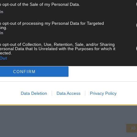
westeuropäisches Stromnetz
o opt-out of the Sale of my Personal Data.
In
Februar 2022
Redaktion | FLASH UP
Die für Energie zuständigen Ministerinnen und
to opt-out of processing my Personal Data for Targeted
ing.
Minister der EU-Mitgliedstaaten haben sich auf den
In
die
Anschluss der Ukraine an das westeuropäische
Stromnetz geeinigt. Es habe „breite
o opt-out of Collection, Use, Retention, Sale, and/or Sharing
ische
Übereinstimmung“ bei den Mitgliedstaaten
ersonal Data that Is Unrelated with the Purposes for which it
lected.
gegeben, dies „so schnell wie möglich“ zu
[…]
Out
CONFIRM
CH
Data Deletion
Data Access
Privacy Policy
AD