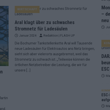
Mona
WIRTSCHAFT
ne Zahl zur Ikone wurde: 70 Jahre ESC-Wertungsgeschichte!
– de
neu
Aral klagt über zu schwaches
Ju
ett – 26 Länder wollen den Sieg in Wien
EUROVISION
Stromnetz für Ladesäulen
Januar 2024
Redaktion | FLASH UP
t – der Rest des ESC-Halbfinales war solide, aber kein Feuerwerk
Die Bochumer Tankstellenkette Aral will Tausende
KO
neue Ladesäulen für Elektroautos ans Netz bringen,
gen die Wettquoten – vier sicher, sechs zittern, einer chancenlos!
sieht sich aber vielerorts ausgebremst, weil das
DARA
Stromnetz zu schwach ist. „Teilweise können die
beu
örtlichen Netzbetreiber die Leistung, die wir für
ESC
esternbrauerei – der Europa-Park 2026 macht vieles neu
EXTRA
unsere
[…]
on
Ma
 Israel beunruhigend – unser Kommentar zum ESC 2026
KOMM
ulgarien jubelt, Israel sorgt für Diskussionen, Deutschland geht
ESC-F
artin
aufg
Ma
and.