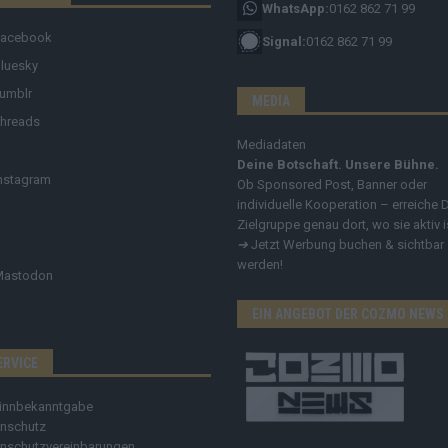
WhatsApp:
0162 862 71 99
Facebook
Signal:
0162 862 71 99
luesky
umblr
MEDIA
hreads
Mediadaten
Deine Botschaft. Unsere Bühne.
nstagram
Ob Sponsored Post, Banner oder
individuelle Kooperation – erreiche 
Zielgruppe genau dort, wo sie aktiv i
➔
Jetzt Werbung buchen & sichtbar
werden!
Mastodon
EIN ANGEBOT DER COZMO NEWS
ERVICE
innbekanntgabe
nschutz
nschutzvereinbarungen