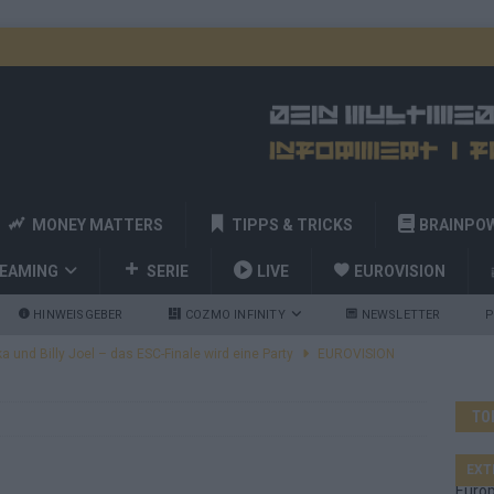
MONEY MATTERS
TIPPS & TRICKS
BRAINPO
REAMING
SERIE
LIVE
EUROVISION
HINWEISGEBER
COZMO INFINITY
NEWSLETTER
P
a und Billy Joel – das ESC-Finale wird eine Party
EUROVISION
 Startreihenfolge steht, Deutschland singt als Zweites!
TO
and Favorit, Australien aufgestiegen – alle 25 Acts im Kurzcheck
EXT