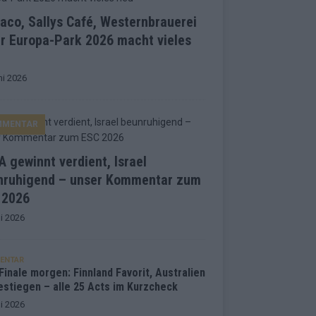
co, Sallys Café, Westernbrauerei
r Europa-Park 2026 macht vieles
ni 2026
MMENTAR
 gewinnt verdient, Israel
nruhigend – unser Kommentar zum
 2026
i 2026
ENTAR
inale morgen: Finnland Favorit, Australien
estiegen – alle 25 Acts im Kurzcheck
i 2026