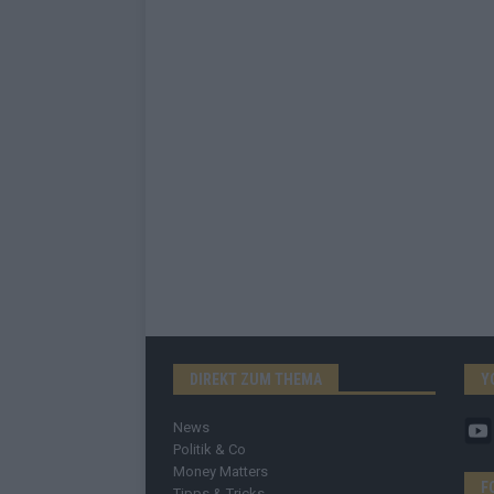
DIREKT ZUM THEMA
Y
News
Politik & Co
Money Matters
F
Tipps & Tricks