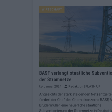
KOMMENTAR
WIRTSCHAFT
[ Mai 2026 ]
„Douze Points“ – wie ei
EUROVISION
[ Mai 2026 ]
Das ESC-Finale ist kompl
[ Mai 2026 ]
JJ hat den Abend gerette
KOMMENTAR
[ Mai 2026 ]
ESC-Halbfinale 2: Das sa
EXTRA
[ Juni 2026 ]
Monaco, Sallys Café, W
BASF verlangt staatliche Subventi
der Stromnetze
[ Mai 2026 ]
DARA gewinnt verdient,
Januar 2024
Redaktion | FLASH UP
KOMMENTAR
Angesichts der stark steigenden Netzentgelte
[ Mai 2026 ]
DARA gewinnt den ESC – B
fordert der Chef des Chemiekonzerns BASF, M
fast leer aus
EUROVISION
Brudermüller, eine neuerliche staatliche
Subventionierung der Stromnetze in Deutschl