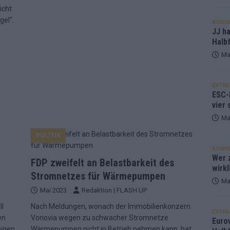
icht
gel“.
KOMM
JJ h
Halbf
Ma
EXTRA
ESC-
vier 
Ma
POLITIK
KOMM
Wer z
FDP zweifelt an Belastbarkeit des
wirkl
Stromnetzes für Wärmepumpen
Ma
Mai 2023
Redaktion | FLASH UP
ll
Nach Meldungen, wonach der Immobilienkonzern
EXTRA
en
Vonovia wegen zu schwacher Stromnetze
Euro
igen,
Wärmepumpen nicht in Betrieb nehmen kann, hat