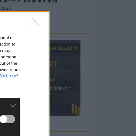
inale – der Abend in Bildern
i 2026
sonal or
ection to
ou may
 personal
out of the
 downstream
B’s List of
RBE BEI UNS!