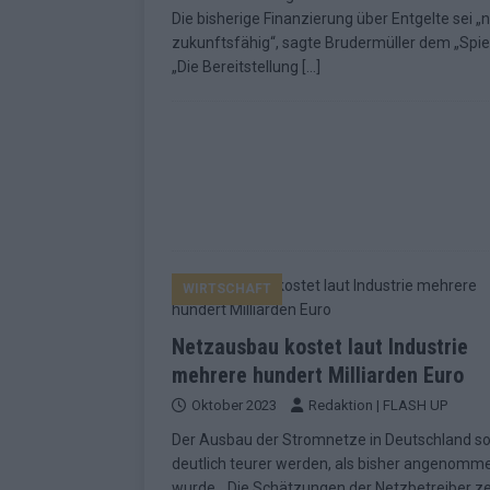
Die bisherige Finanzierung über Entgelte sei „n
zukunftsfähig“, sagte Brudermüller dem „Spie
„Die Bereitstellung
[…]
WIRTSCHAFT
Netzausbau kostet laut Industrie
mehrere hundert Milliarden Euro
Oktober 2023
Redaktion | FLASH UP
Der Ausbau der Stromnetze in Deutschland so
deutlich teurer werden, als bisher angenomm
wurde. „Die Schätzungen der Netzbetreiber ze