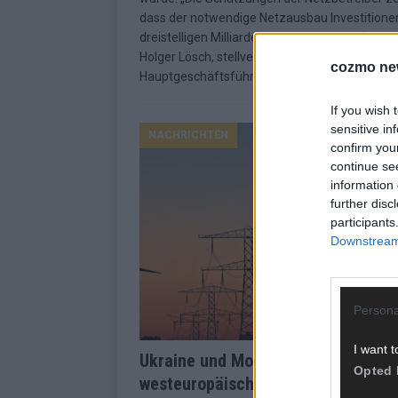
dass der notwendige Netzausbau Investitione
dreistelligen Milliardenbereich erfordert“, sagt
Holger Lösch, stellvertretender
cozmo ne
Hauptgeschäftsführer des Bundesverbandes
If you wish 
sensitive in
NACHRICHTEN
confirm you
continue se
information 
further disc
participants
Downstream 
Persona
I want t
Ukraine und Moldau an
Opted 
westeuropäisches Stromnetz