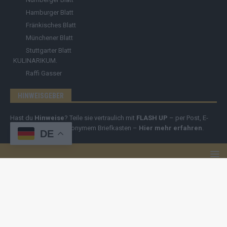
Hamburger Blatt
Fränkisches Blatt
Münchener Blatt
Stuttgarter Blatt
KULINARIKUM.
Raffi Gasser
HINWEISGEBER
Hast du
Hinweise
? Teile sie vertraulich mit
FLASH UP
– per Post, E-
Mail, Telefon oder anonymem Briefkasten –
Hier mehr erfahren
.
DE
Copyright
© 2019-2025 | cozmo infinity n.e.V. | cozmo media group
Verlag Raffi Gasser |
FLASH UP
ist deine zuverlässige Quelle für
aktuelle Nachrichten aus Deutschland und der Welt. Wir berichten
unabhängig, fundiert und verständlich – online, mobil und crossmedial.
Alle Inhalte auf dieser Website – Texte, Videos, Logos und Design –
sind urheberrechtlich geschützt
. Kopieren, Vervielfältigen oder