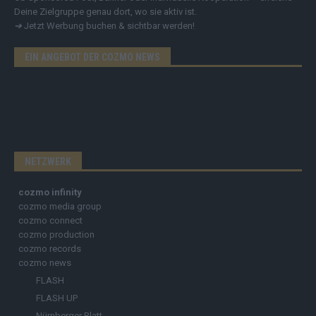
Deine Zielgruppe genau dort, wo sie aktiv ist.
➔
Jetzt Werbung buchen & sichtbar werden!
EIN ANGEBOT DER COZMO NEWS
NETZWERK
cozmo infinity
cozmo media group
cozmo connect
cozmo production
cozmo records
cozmo news
FLASH
FLASH UP
Nürnberger Blatt