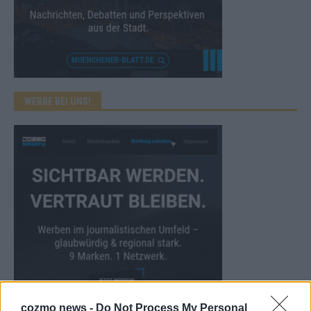
WERBE BEI UNS!
cozmo news -
Do Not Process My Personal