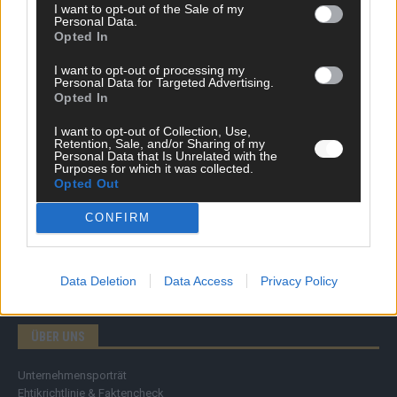
I want to opt-out of the Sale of my
Personal Data.
Opted In
DIREKT ZUM THEMA
I want to opt-out of processing my
News
Personal Data for Targeted Advertising.
Politik & Co
Opted In
Money Matters
I want to opt-out of Collection, Use,
Tipps & Tricks
Retention, Sale, and/or Sharing of my
Brainpower
Personal Data that Is Unrelated with the
Specials
Purposes for which it was collected.
Opted Out
Meinung
Streams & Storys
CONFIRM
Eurovision
FLASH – DAS VIDEOPORTAL
Data Deletion
Data Access
Privacy Policy
ÜBER UNS
Unternehmensporträt
Ehtikrichtlinie & Faktencheck