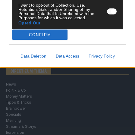
I want to opt-out of Collection, Use,
Retention, Sale, and/or Sharing of my
Personal Data that Is Unrelated with the
Purposes for which it was collected.
Opted Out
CONFIRM
Data Deletion
Data Access
Privacy Policy
DIREKT ZUM THEMA
News
Politik & Co
Money Matters
Tipps & Tricks
Brainpower
Specials
Meinung
Streams & Storys
Eurovision