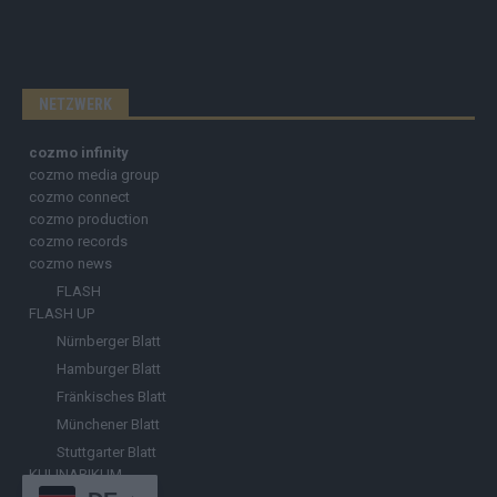
NETZWERK
cozmo infinity
cozmo media group
cozmo connect
cozmo production
cozmo records
cozmo news
FLASH
FLASH UP
Nürnberger Blatt
Hamburger Blatt
Fränkisches Blatt
Münchener Blatt
Stuttgarter Blatt
KULINARIKUM.