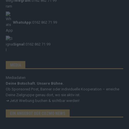
Telegram:
0162 862 71 99
WhatsApp:
0162 862 71 99
Signal:
0162 862 71 99
MEDIA
Mediadaten
Deine Botschaft. Unsere Bühne.
Ob Sponsored Post, Banner oder individuelle Kooperation – erreiche
Deine Zielgruppe genau dort, wo sie aktiv ist.
➔
Jetzt Werbung buchen & sichtbar werden!
EIN ANGEBOT DER COZMO NEWS