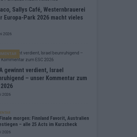
co, Sallys Café, Westernbrauerei
r Europa-Park 2026 macht vieles
ni 2026
MMENTAR
 gewinnt verdient, Israel
nruhigend – unser Kommentar zum
 2026
i 2026
ENTAR
inale morgen: Finnland Favorit, Australien
estiegen – alle 25 Acts im Kurzcheck
i 2026