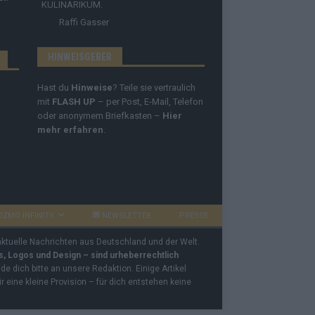
KULINARIKUM.
Raffi Gasser
HINWEISGEBER
Hast du
Hinweise
? Teile sie vertraulich
mit
FLASH UP
– per Post, E-Mail, Telefon
oder anonymem Briefkasten –
Hier
mehr erfahren
.
OZMO INFINITY
NEWSLETTER
PRESSE
 aktuelle Nachrichten aus Deutschland und der Welt.
os, Logos und Design – sind urheberrechtlich
e dich bitte an unsere Redaktion. Einige Artikel
ir eine kleine Provision – für dich entstehen keine