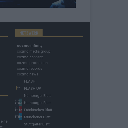
NETZWERK
cozmo infinity
cozmo media group
cozmo connect
cozmo production
cozmo records
cozmo news
FLASH
FLASH UP
Nürnberger Blatt
Hamburger Blatt
Fränkisches Blatt
Münchener Blatt
Deine
Stuttgarter Blatt
st.