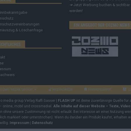
➔
Jetzt Werbung buchen & sichtbar
werden!
innbekanntgabe
nschutz
nschutzvereinbarungen
EIN ANGEBOT DER COZMO NEWS
nauszug & Löschanfrage
ECHTLICHES
akt
se
ressum
nachweis
OZMO MEDIA GROUP
MEDIADATEN
HINWEISGEBER
C
mo media group Verlag Raffi Gasser |
FLASH UP
ist deine zuverlässige Quelle für
 – online, mobil und crossmedial.
Alle Inhalte auf dieser Website – Texte, Vide
ben ohne unsere Zustimmung ist nicht erlaubt. Bei Interesse an einer Nutzung wend
rblich markiert oder unterstrichen). Wenn du darüber ein Produkt kaufst, erhalten w
willig.
Impressum
|
Datenschutz