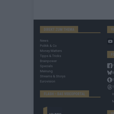
DIREKT ZUM THEMA
Y
News
Politik & Co
Money Matters
F
Tipps & Tricks
Brainpower
Specials
Meinung
B
Streams & Storys
T
Eurovision
T
FLASH – DAS VIDEOPORTAL
I
S