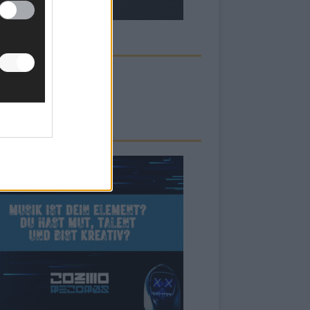
ECK UNS AUF FACEBOOK