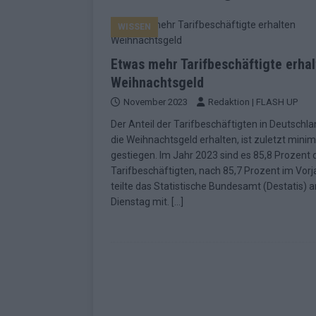
EUROVISION
WISSEN
[ Mai 2026 ]
ESC-Finale morgen: Finnl
KOMMENTAR
Etwas mehr Tarifbeschäftigte erha
[ Mai 2026 ]
„Douze Points“ – wie ei
Weihnachtsgeld
November 2023
Redaktion | FLASH UP
EUROVISION
Der Anteil der Tarifbeschäftigten in Deutschla
[ Mai 2026 ]
Das ESC-Finale ist kompl
die Weihnachtsgeld erhalten, ist zuletzt minim
[ Mai 2026 ]
JJ hat den Abend gerette
gestiegen. Im Jahr 2023 sind es 85,8 Prozent 
Tarifbeschäftigten, nach 85,7 Prozent im Vorj
KOMMENTAR
teilte das Statistische Bundesamt (Destatis) 
[ Mai 2026 ]
ESC-Halbfinale 2: Das sa
Dienstag mit.
[…]
EXTRA
[ Juni 2026 ]
Monaco, Sallys Café, W
[ Mai 2026 ]
DARA gewinnt verdient,
KOMMENTAR