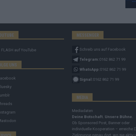
OUTUBE
MESSENGER
Schreib uns auf Facebook
FLASH
auf YouTube
Telegram:
0162 862 71 99
OLGE UNS
WhatsApp:
0162 862 71 99
Facebook
Signal:
0162 862 71 99
luesky
umblr
MEDIA
hreads
Mediadaten
nstagram
Deine Botschaft. Unsere Bühne.
Mastodon
Ob Sponsored Post, Banner oder
individuelle Kooperation – erreiche 
Zielgruppe genau dort, wo sie aktiv i
ERVICE