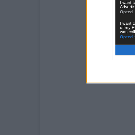
I want 
Advertis
Opted 
I want t
of my P
was col
Opted 