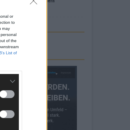
inale – der Abend in Bildern
i 2026
sonal or
ection to
ou may
 personal
out of the
 downstream
B’s List of
RBE BEI UNS!