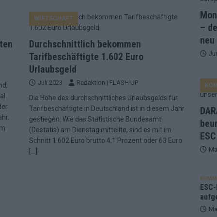
Mona
WIRTSCHAFT
and Favorit, Australien aufgestiegen – alle 25 Acts im Kurzcheck
– de
neu
lten
Durchschnittlich bekommen
Ju
ne Zahl zur Ikone wurde: 70 Jahre ESC-Wertungsgeschichte!
Tarifbeschäftigte 1.602 Euro
Urlaubsgeld
Juli 2023
Redaktion | FLASH UP
nd,
KO
ett – 26 Länder wollen den Sieg in Wien
EUROVISION
al
Die Höhe des durchschnittliches Urlaubsgelds für
t – der Rest des ESC-Halbfinales war solide, aber kein Feuerwerk
der
Tarifbeschäftigte in Deutschland ist in diesem Jahr
DARA
ahr,
gestiegen. Wie das Statistische Bundesamt
beu
am
(Destatis) am Dienstag mitteilte, sind es mit im
ESC
gen die Wettquoten – vier sicher, sechs zittern, einer chancenlos!
Schnitt 1.602 Euro brutto 4,1 Prozent oder 63 Euro
Ma
[…]
esternbrauerei – der Europa-Park 2026 macht vieles neu
EXTRA
KOMM
 Israel beunruhigend – unser Kommentar zum ESC 2026
ESC-F
aufg
Ma