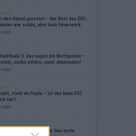
ENTAR
at den Abend gerettet – der Rest des ESC-
inales war solide, aber kein Feuerwerk
i 2026
Halbfinale 2: Das sagen die Wettquoten –
sicher, sechs zittern, einer chancenlos!
i 2026
ENTAR
ahlt, steht im Finale – ist das beim ESC
ich fair?
i 2026
vision Song Contest 2026: Das erste