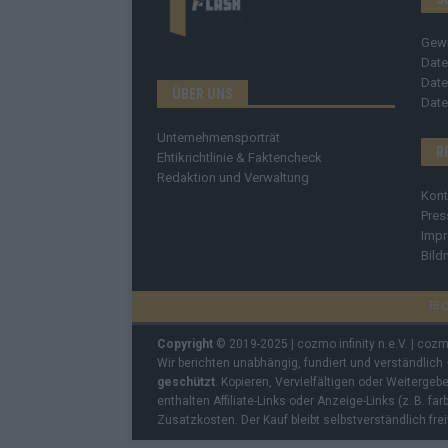
Gew
Date
Date
ÜBER UNS
Date
Unternehmensporträt
R
Ehtikrichtlinie & Faktencheck
Redaktion und Verwaltung
Kont
Pres
Imp
Bild
C
Copyright
© 2019-2025 | cozmo infinity n.e.V. | coz
Wir berichten unabhängig, fundiert und verständlich
geschützt
. Kopieren, Vervielfältigen oder Weiterge
enthalten Affiliate-Links oder Anzeige-Links (z. B. fa
Zusatzkosten. Der Kauf bleibt selbstverständlich frei