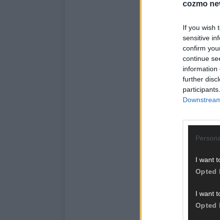
cozmo ne
If you wish 
sensitive in
confirm you
continue se
information 
further disc
participants
Downstream 
Persona
I want t
Opted 
I want t
Opted 