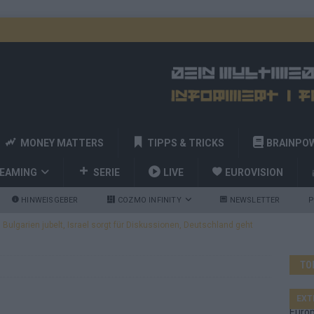
MONEY MATTERS
TIPPS & TRICKS
BRAINPO
REAMING
SERIE
LIVE
EUROVISION
HINWEISGEBER
COZMO INFINITY
NEWSLETTER
P
ulgarien jubelt, Israel sorgt für Diskussionen, Deutschland geht
TO
a und Billy Joel – das ESC-Finale wird eine Party
EUROVISION
 Startreihenfolge steht, Deutschland singt als Zweites!
EXT