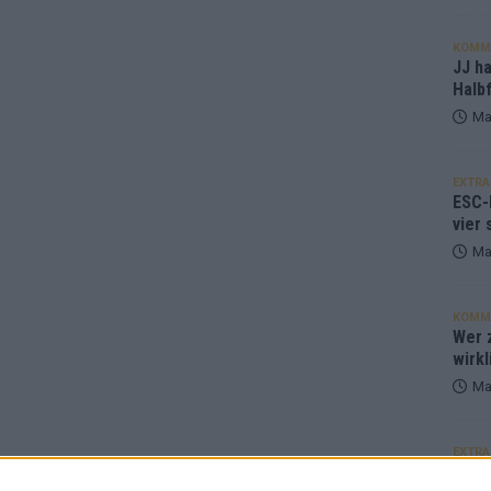
KOMM
JJ h
Halbf
Ma
EXTRA
ESC-
vier 
Ma
KOMM
Wer z
wirkl
Ma
EXTRA
Euro