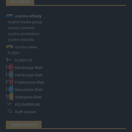
NETZWERK
cozmo infinity
cozmo media group
cozmo connect
cozmo production
cozmo records
cozmo news
FLASH
FLASH UP
Nürnberger Blatt
Hamburger Blatt
Fränkisches Blatt
Münchener Blatt
Stuttgarter Blatt
KULINARIKUM.
Raffi Gasser
HINWEISGEBER