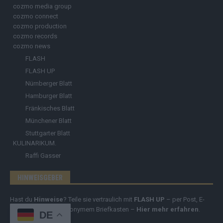
cozmo media group
cozmo connect
cozmo production
cozmo records
cozmo news
FLASH
FLASH UP
Nürnberger Blatt
Hamburger Blatt
Fränkisches Blatt
Münchener Blatt
Stuttgarter Blatt
KULINARIKUM.
Raffi Gasser
HINWEISGEBER
Hast du
Hinweise
? Teile sie vertraulich mit
FLASH UP
– per Post, E-
Mail, Telefon oder anonymem Briefkasten –
Hier mehr erfahren
.
DE