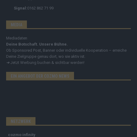
Signal:
0162 862 71 99
MEDIA
Mediadaten
Deine Botschaft. Unsere Bühne.
Ob Sponsored Post, Banner oder individuelle Kooperation – erreiche
Deine Zielgruppe genau dort, wo sie aktiv ist.
➔
Jetzt Werbung buchen & sichtbar werden!
EIN ANGEBOT DER COZMO NEWS
NETZWERK
cozmo infinity