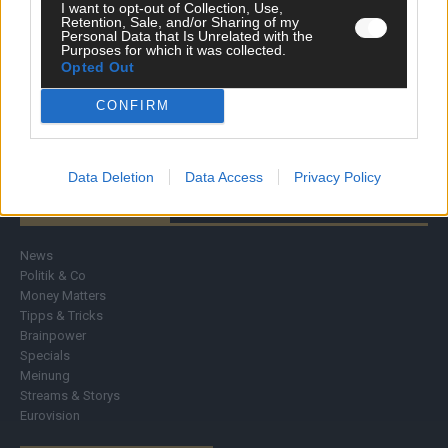
I want to opt-out of Collection, Use,
Retention, Sale, and/or Sharing of my
Personal Data that Is Unrelated with the
Purposes for which it was collected.
Opted Out
CONFIRM
Data Deletion
Data Access
Privacy Policy
DIREKT ZUM THEMA
News
Politik & Co
Money Matters
Tipps & Tricks
Brainpower
Specials
Meinung
Streams & Storys
Eurovision