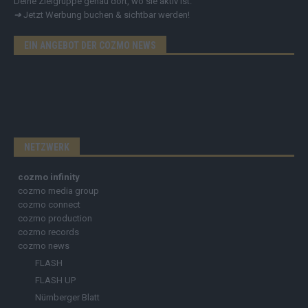
Deine Zielgruppe genau dort, wo sie aktiv ist.
➔
Jetzt Werbung buchen & sichtbar werden!
EIN ANGEBOT DER COZMO NEWS
NETZWERK
cozmo infinity
cozmo media group
cozmo connect
cozmo production
cozmo records
cozmo news
FLASH
FLASH UP
Nürnberger Blatt