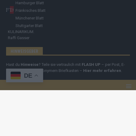
Hamburger Blatt
Fränkisches Blatt
Münchener Blatt
Stuttgarter Blatt
KULINARIKUM.
Raffi Gasser
HINWEISGEBER
Hast du
Hinweise
? Teile sie vertraulich mit
FLASH UP
– per Post, E-
Mail, Telefon oder anonymem Briefkasten –
Hier mehr erfahren
.
DE
Copyright
© 2019-2025 | cozmo infinity n.e.V. | cozmo media group
Verlag Raffi Gasser |
FLASH UP
ist deine zuverlässige Quelle für
aktuelle Nachrichten aus Deutschland und der Welt. Wir berichten
unabhängig, fundiert und verständlich – online, mobil und crossmedial.
Alle Inhalte auf dieser Website – Texte, Videos, Logos und Design –
sind urheberrechtlich geschützt
. Kopieren, Vervielfältigen oder
Weitergeben ohne unsere Zustimmung ist nicht erlaubt. Bei Interesse