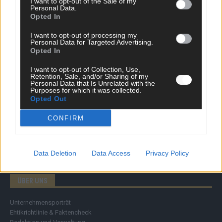
I want to opt-out of the Sale of my
Personal Data.
DIREKT ZUM THEMA
Opted In
I want to opt-out of processing my
News
Personal Data for Targeted Advertising.
Politik & Co
Opted In
Money Matters
Tipps & Tricks
I want to opt-out of Collection, Use,
Brainpower
Retention, Sale, and/or Sharing of my
Personal Data that Is Unrelated with the
Specials
Purposes for which it was collected.
Meinung
Opted Out
Streams & Storys
Eurovision
CONFIRM
FLASH – DAS VIDEOPORTAL
Data Deletion
Data Access
Privacy Policy
ÜBER UNS
Unternehmensporträt
Ehtikrichtlinie & Faktencheck