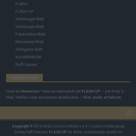
FLASH
FLASH UP
Nürnberger Blatt
Hamburger Blatt
Fränkisches Blatt
Münchener Blatt
Stuttgarter Blatt
KULINARIKUM.
Raffi Gasser
HINWEISGEBER
Hast du
Hinweise
? Teile sie vertraulich mit
FLASH UP
– per Post, E-
Mail, Telefon oder anonymem Briefkasten –
Hier mehr erfahren
.
Copyright
© 2019-2025 | cozmo infinity n.e.V. | cozmo media group
Verlag Raffi Gasser |
FLASH UP
ist deine zuverlässige Quelle für