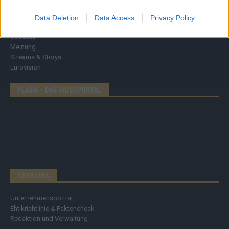
Money Matters
Tipps & Tricks
Data Deletion
Data Access
Privacy Policy
Brainpower
Specials
Meinung
Streams & Storys
Eurovision
FLASH – DAS VIDEOPORTAL
ÜBER UNS
Unternehmensporträt
Ehtikrichtlinie & Faktencheck
Redaktion und Verwaltung