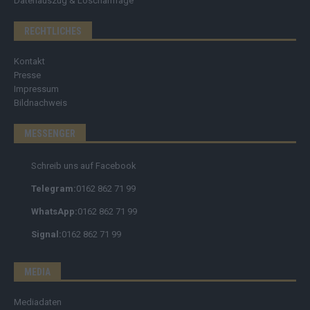
Datenauszug & Löschanfrage
RECHTLICHES
Kontakt
Presse
Impressum
Bildnachweis
MESSENGER
Schreib uns auf Facebook
Telegram:
0162 862 71 99
WhatsApp:
0162 862 71 99
Signal:
0162 862 71 99
MEDIA
Mediadaten