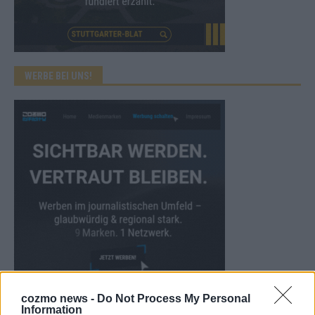
WERBE BEI UNS!
cozmo news -
Do Not Process My Personal
CHECK UNS AUF FACEBOOK
Information