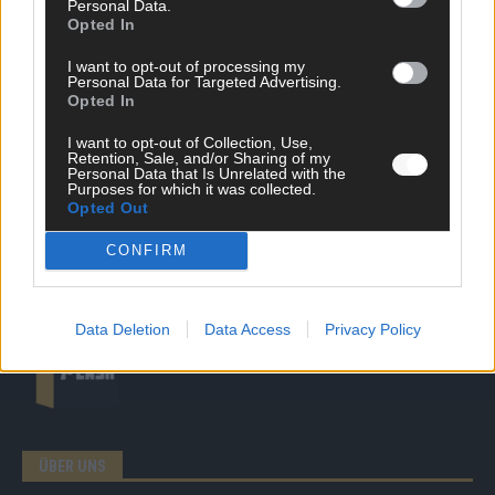
Personal Data.
DIREKT ZUM THEMA
Opted In
News
I want to opt-out of processing my
Politik & Co
Personal Data for Targeted Advertising.
Money Matters
Opted In
Tipps & Tricks
I want to opt-out of Collection, Use,
Brainpower
Retention, Sale, and/or Sharing of my
Specials
Personal Data that Is Unrelated with the
Meinung
Purposes for which it was collected.
Opted Out
Streams & Storys
Eurovision
CONFIRM
FLASH – DAS VIDEOPORTAL
Data Deletion
Data Access
Privacy Policy
ÜBER UNS