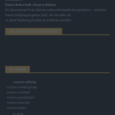
Deine Botschaft. Unsere Bühne.
Ob Sponsored Post, Banner oder individuelle Kooperation – erreiche
Deine Zielgruppe genau dort, wo sie aktiv ist.
➔
Jetzt Werbung buchen & sichtbar werden!
EIN ANGEBOT DER COZMO NEWS
NETZWERK
cozmo infinity
cozmo media group
cozmo connect
cozmo production
cozmo records
cozmo news
FLASH