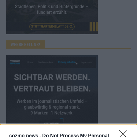
WERBE BEI UNS!
cozmo news -
Do Not Process My Personal