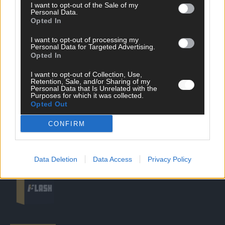
I want to opt-out of the Sale of my
Personal Data.
Opted In
DIREKT ZUM THEMA
I want to opt-out of processing my
News
Personal Data for Targeted Advertising.
Politik & Co
Opted In
Money Matters
I want to opt-out of Collection, Use,
Tipps & Tricks
Retention, Sale, and/or Sharing of my
Brainpower
Personal Data that Is Unrelated with the
Specials
Purposes for which it was collected.
Opted Out
Meinung
Streams & Storys
CONFIRM
Eurovision
FLASH – DAS VIDEOPORTAL
Data Deletion
Data Access
Privacy Policy