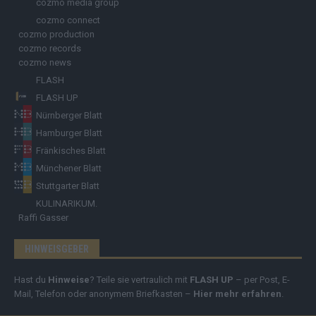
cozmo media group
cozmo connect
cozmo production
cozmo records
cozmo news
FLASH
FLASH UP
Nürnberger Blatt
Hamburger Blatt
Fränkisches Blatt
Münchener Blatt
Stuttgarter Blatt
KULINARIKUM.
Raffi Gasser
HINWEISGEBER
Hast du
Hinweise
? Teile sie vertraulich mit
FLASH UP
– per Post, E-
Mail, Telefon oder anonymem Briefkasten –
Hier mehr erfahren
.