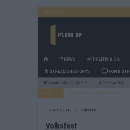
AUGUST 2026
H
NEWS
POLITIK & CO.
O
STREAMS & STORYS
FUN & ST
M
E
COZMO MEDIA GROUP
MEDIADATEN
FEED
[ Mai 2026 ]
DARA gewinnt den ESC – B
fast leer aus
EUROVISION
STARTSEITE
Volksfest
[ Mai 2026 ]
JJ, Lordi, Verka Serduchk
[ Mai 2026 ]
ESC-Finale heute Abend –
Volksfest