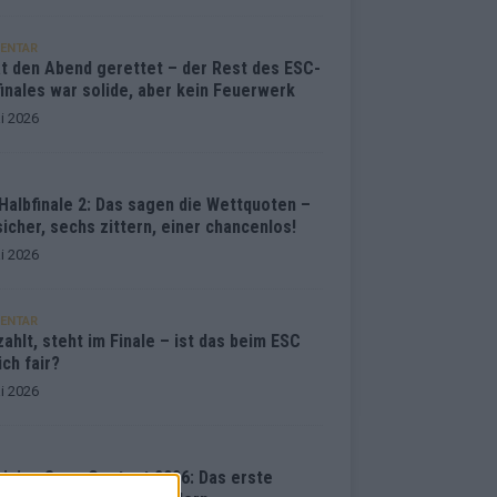
ENTAR
at den Abend gerettet – der Rest des ESC-
inales war solide, aber kein Feuerwerk
i 2026
Halbfinale 2: Das sagen die Wettquoten –
sicher, sechs zittern, einer chancenlos!
i 2026
ENTAR
ahlt, steht im Finale – ist das beim ESC
ich fair?
i 2026
vision Song Contest 2026: Das erste