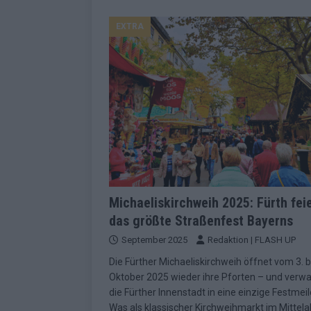
EUROVISION
EXTRA
[ Mai 2026 ]
ESC-Finale morgen: Finnl
KOMMENTAR
[ Mai 2026 ]
„Douze Points“ – wie ei
EUROVISION
[ Mai 2026 ]
Das ESC-Finale ist kompl
[ Mai 2026 ]
JJ hat den Abend gerette
KOMMENTAR
[ Mai 2026 ]
ESC-Halbfinale 2: Das sa
Michaeliskirchweih 2025: Fürth fei
das größte Straßenfest Bayerns
EXTRA
September 2025
Redaktion | FLASH UP
[ Juni 2026 ]
Monaco, Sallys Café, W
Die Fürther Michaeliskirchweih öffnet vom 3. b
[ Mai 2026 ]
DARA gewinnt verdient,
Oktober 2025 wieder ihre Pforten – und verwa
KOMMENTAR
die Fürther Innenstadt in eine einzige Festmeil
Was als klassischer Kirchweihmarkt im Mittela