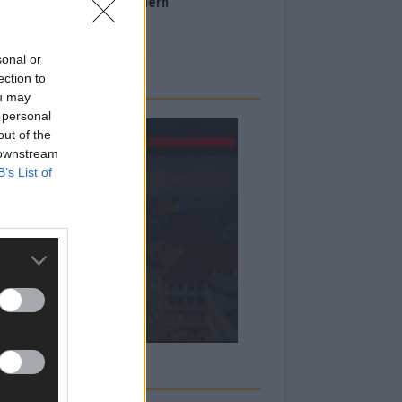
inale – der Abend in Bildern
i 2026
sonal or
ection to
ou may
 personal
out of the
 downstream
B’s List of
RBE BEI UNS!