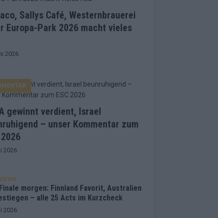
co, Sallys Café, Westernbrauerei
r Europa-Park 2026 macht vieles
ni 2026
MMENTAR
 gewinnt verdient, Israel
nruhigend – unser Kommentar zum
 2026
i 2026
ENTAR
inale morgen: Finnland Favorit, Australien
estiegen – alle 25 Acts im Kurzcheck
i 2026