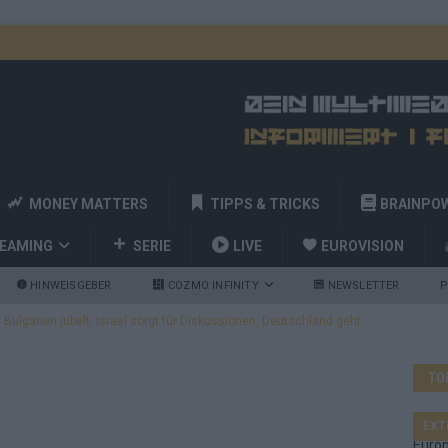
MONEY MATTERS
TIPPS & TRICKS
BRAINPO
REAMING
SERIE
LIVE
EUROVISION
HINWEISGEBER
COZMO INFINITY
NEWSLETTER
P
ulgarien jubelt, Israel sorgt für Diskussionen, Deutschland geht
TO
a und Billy Joel – das ESC-Finale wird eine Party
EUROVISION
 Startreihenfolge steht, Deutschland singt als Zweites!
EXT