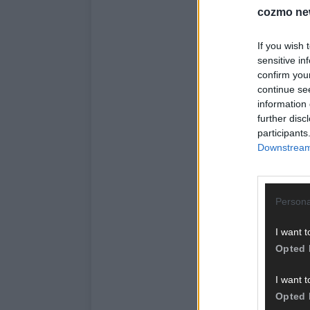
cozmo ne
If you wish 
sensitive in
confirm you
continue se
information 
further disc
participants
Downstream 
Persona
I want t
Opted 
I want t
Opted 