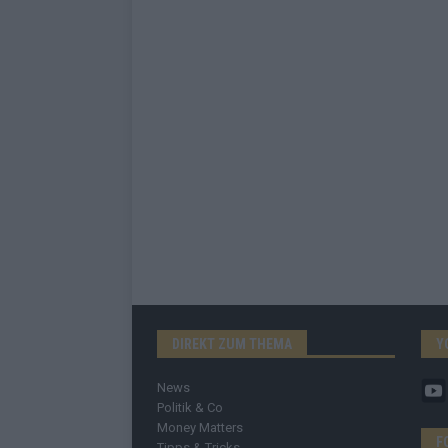
DIREKT ZUM THEMA
Y
News
Politik & Co
Money Matters
F
Tipps & Tricks