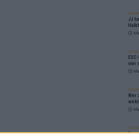
KOMM
JJ h
Halbf
Ma
EXTRA
ESC-
vier 
Ma
KOMM
Wer z
wirkl
Ma
EXTRA
Euro