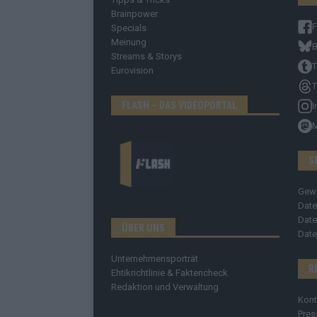
Brainpower
Specials
Meinung
B
Streams & Storys
T
Eurovision
T
FLASH – DAS VIDEOPORTAL
I
S
Gew
Date
Date
ÜBER UNS
Date
Unternehmensporträt
R
Ehtikrichtlinie & Faktencheck
Redaktion und Verwaltung
Kont
Pres