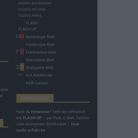
cozmo production
cozmo records
cozmo news
FLASH
FLASH UP
Nürnberger Blatt
Hamburger Blatt
Fränkisches Blatt
Münchener Blatt
Stuttgarter Blatt
KULINARIKUM.
Raffi Gasser
Deine
st.
HINWEISGEBER
Hast du
Hinweise
? Teile sie vertraulich
mit
FLASH UP
– per Post, E-Mail, Telefon
oder anonymem Briefkasten –
Hier
mehr erfahren
.