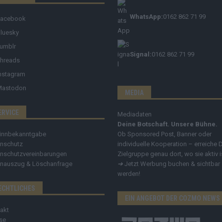
WhatsApp:
0162 862 71 99
Facebook
luesky
umblr
Signal:
0162 862 71 99
hreads
nstagram
Mastodon
MEDIA
ERVICE
Mediadaten
Deine Botschaft. Unsere Bühne.
innbekanntgabe
Ob Sponsored Post, Banner oder
nschutz
individuelle Kooperation – erreiche 
nschutzvereinbarungen
Zielgruppe genau dort, wo sie aktiv i
nauszug & Löschanfrage
➔
Jetzt Werbung buchen & sichtbar
werden!
ECHTLICHES
EIN ANGEBOT DER COZMO NEWS
akt
se