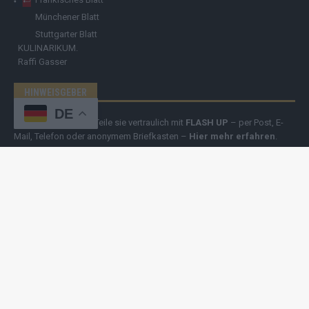
Münchener Blatt
Stuttgarter Blatt
KULINARIKUM.
Raffi Gasser
HINWEISGEBER
DE
Hast du
Hinweise
? Teile sie vertraulich mit
FLASH UP
– per Post, E-
Mail, Telefon oder anonymem Briefkasten –
Hier mehr erfahren
.
Copyright
© 2019-2025 | cozmo infinity n.e.V. | cozmo media group
Verlag Raffi Gasser |
FLASH UP
ist deine zuverlässige Quelle für
aktuelle Nachrichten aus Deutschland und der Welt. Wir berichten
unabhängig, fundiert und verständlich – online, mobil und crossmedial.
Alle Inhalte auf dieser Website – Texte, Videos, Logos und Design –
sind urheberrechtlich geschützt
. Kopieren, Vervielfältigen oder
Weitergeben ohne unsere Zustimmung ist nicht erlaubt. Bei Interesse
an einer Nutzung wende dich bitte an unsere Redaktion. Einige Artikel
enthalten Affiliate-Links oder Anzeige-Links (z. B. farblich markiert oder