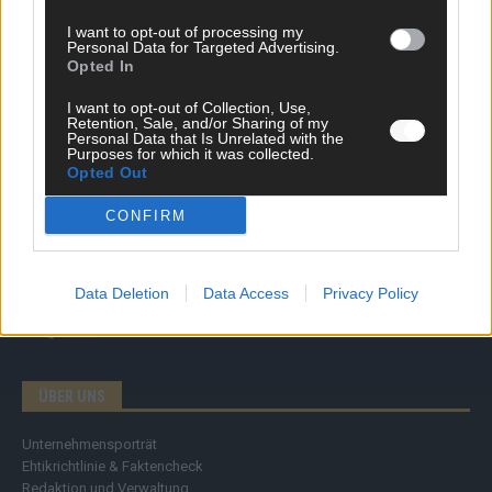
Politik & Co
Money Matters
I want to opt-out of processing my
Personal Data for Targeted Advertising.
Tipps & Tricks
Opted In
Brainpower
Specials
I want to opt-out of Collection, Use,
Meinung
Retention, Sale, and/or Sharing of my
Personal Data that Is Unrelated with the
Streams & Storys
Purposes for which it was collected.
Eurovision
Opted Out
FLASH – DAS VIDEOPORTAL
CONFIRM
Data Deletion
Data Access
Privacy Policy
ÜBER UNS
Unternehmensporträt
Ehtikrichtlinie & Faktencheck
Redaktion und Verwaltung