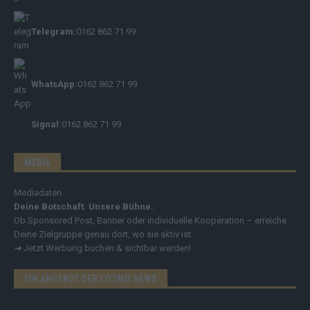
Telegram:
0162 862 71 99
WhatsApp:
0162 862 71 99
Signal:
0162 862 71 99
MEDIA
Mediadaten
Deine Botschaft. Unsere Bühne.
Ob Sponsored Post, Banner oder individuelle Kooperation – erreiche
Deine Zielgruppe genau dort, wo sie aktiv ist.
➔
Jetzt Werbung buchen & sichtbar werden!
EIN ANGEBOT DER COZMO NEWS