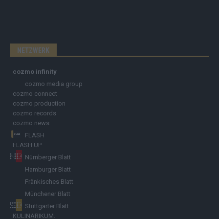
NETZWERK
cozmo infinity
cozmo media group
cozmo connect
cozmo production
cozmo records
cozmo news
FLASH
FLASH UP
Nürnberger Blatt
Hamburger Blatt
Fränkisches Blatt
Münchener Blatt
Stuttgarter Blatt
KULINARIKUM.