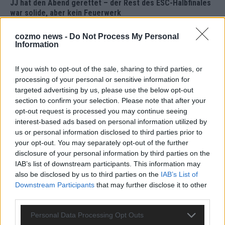
JJ hat den Abend gerettet – der Rest des ESC-Halbfinales
war solide, aber kein Feuerwerk
Mai 2026
cozmo news -
Do Not Process My Personal
Information
EXTRA
ESC-Halbfinale 2: Das sagen die Wettquoten – vier sicher,
If you wish to opt-out of the sale, sharing to third parties, or
sechs zittern, einer chancenlos!
processing of your personal or sensitive information for
Mai 2026
targeted advertising by us, please use the below opt-out
section to confirm your selection. Please note that after your
opt-out request is processed you may continue seeing
KOMMENTAR
interest-based ads based on personal information utilized by
Wer zahlt, steht im Finale – ist das beim ESC wirklich fair?
us or personal information disclosed to third parties prior to
Mai 2026
your opt-out. You may separately opt-out of the further
disclosure of your personal information by third parties on the
IAB’s list of downstream participants. This information may
EXTRA
also be disclosed by us to third parties on the
IAB’s List of
Eurovision Song Contest 2026: Das erste Halbfinale – der
Downstream Participants
that may further disclose it to other
Abend in Bildern
third parties.
Mai 2026
Personal Data Processing Opt Outs