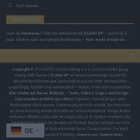
Raffi Gasser
HINWEISGEBER
Hast du
Hinweise
? Teile sie vertraulich mit
FLASH UP
– per Post, E-
Mail, Telefon oder anonymem Briefkasten –
Hier mehr erfahren
.
Copyright
© 2019-2025 | cozmo infinity n.e.V. | cozmo media group
Verlag Raffi Gasser |
FLASH UP
ist deine zuverlässige Quelle für
aktuelle Nachrichten aus Deutschland und der Welt. Wir berichten
unabhängig, fundiert und verständlich – online, mobil und crossmedial.
Alle Inhalte auf dieser Website – Texte, Videos, Logos und Design –
sind urheberrechtlich geschützt
. Kopieren, Vervielfältigen oder
Weitergeben ohne unsere Zustimmung ist nicht erlaubt. Bei Interesse
an einer Nutzung wende dich bitte an unsere Redaktion. Einige Artikel
enthalten Affiliate-Links oder Anzeige-Links (z. B. farblich markiert oder
unterstrichen). Wenn du darüber ein Produkt kaufst, erhalten wir eine
kleine Provision – für dich entstehen keine Zusatzkosten. Der Kauf
DE
bleibt selbstverständlich freiwillig.
Impressum
|
Datenschutz