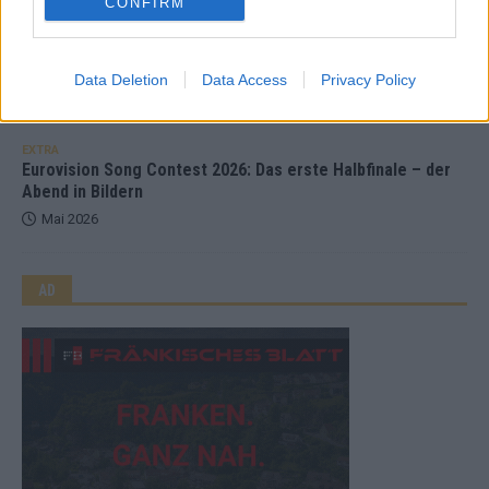
CONFIRM
KOMMENTAR
Wer zahlt, steht im Finale – ist das beim ESC wirklich fair?
Data Deletion
Data Access
Privacy Policy
Mai 2026
EXTRA
Eurovision Song Contest 2026: Das erste Halbfinale – der
Abend in Bildern
Mai 2026
AD