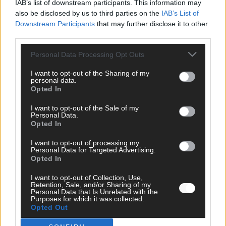
DARA gewinnt verdient, Israel beunruhigend –
IAB’s list of downstream participants. This information may
unser Kommentar zum ESC 2026
also be disclosed by us to third parties on the
IAB’s List of
Downstream Participants
that may further disclose it to other
Mai 2026
third parties.
Personal Data Processing Opt Outs
KOMMENTAR
ESC-Finale morgen: Finnland Favorit, Australien
I want to opt-out of the Sharing of my
aufgestiegen – alle 25 Acts im Kurzcheck
personal data.
Opted In
Mai 2026
I want to opt-out of the Sale of my
Personal Data.
KOMMENTAR
Opted In
JJ hat den Abend gerettet – der Rest des ESC-Halbfinales
war solide, aber kein Feuerwerk
I want to opt-out of processing my
Personal Data for Targeted Advertising.
Mai 2026
Opted In
I want to opt-out of Collection, Use,
EXTRA
Retention, Sale, and/or Sharing of my
ESC-Halbfinale 2: Das sagen die Wettquoten – vier sicher,
Personal Data that Is Unrelated with the
Purposes for which it was collected.
sechs zittern, einer chancenlos!
Opted Out
Mai 2026