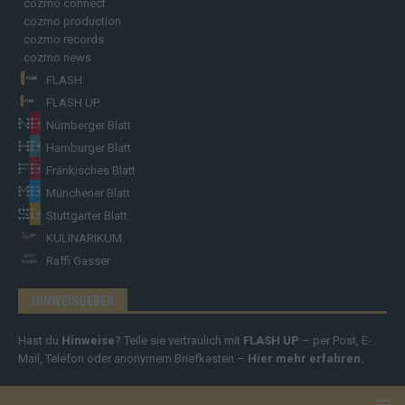
cozmo connect
cozmo production
cozmo records
cozmo news
FLASH
FLASH UP
Nürnberger Blatt
Hamburger Blatt
Fränkisches Blatt
Münchener Blatt
Stuttgarter Blatt
KULINARIKUM.
Raffi Gasser
HINWEISGEBER
Hast du
Hinweise
? Teile sie vertraulich mit
FLASH UP
– per Post, E-
Mail, Telefon oder anonymem Briefkasten –
Hier mehr erfahren
.