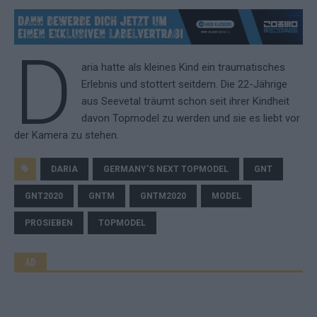
D
aria hatte als kleines Kind ein traumatisches
Erlebnis und stottert seitdem. Die 22-Jährige
aus Seevetal träumt schon seit ihrer Kindheit
davon Topmodel zu werden und sie es liebt vor
der Kamera zu stehen.
DARIA
GERMANY'S NEXT TOPMODEL
GNT
GNT2020
GNTM
GNTM2020
MODEL
PROSIEBEN
TOPMODEL
AD