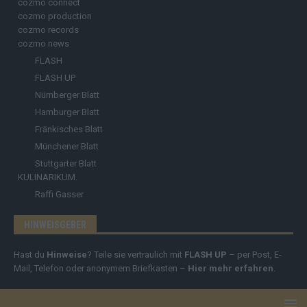
cozmo connect
cozmo production
cozmo records
cozmo news
FLASH
FLASH UP
Nürnberger Blatt
Hamburger Blatt
Fränkisches Blatt
Münchener Blatt
Stuttgarter Blatt
KULINARIKUM.
Raffi Gasser
HINWEISGEBER
Hast du
Hinweise
? Teile sie vertraulich mit
FLASH UP
– per Post, E-
Mail, Telefon oder anonymem Briefkasten –
Hier mehr erfahren
.