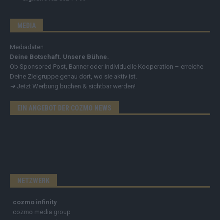
MEDIA
Mediadaten
Deine Botschaft. Unsere Bühne.
Ob Sponsored Post, Banner oder individuelle Kooperation – erreiche
Deine Zielgruppe genau dort, wo sie aktiv ist.
➔
Jetzt Werbung buchen & sichtbar werden!
EIN ANGEBOT DER COZMO NEWS
NETZWERK
cozmo infinity
cozmo media group