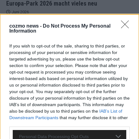
Europa-Park 2026 macht vieles neu
Juni 2026
cozmo news -
Do Not Process My Personal
Information
KOMMENTAR
If you wish to opt-out of the sale, sharing to third parties, or
DARA gewinnt verdient, Israel beunruhigend –
processing of your personal or sensitive information for
unser Kommentar zum ESC 2026
targeted advertising by us, please use the below opt-out
Mai 2026
section to confirm your selection. Please note that after your
opt-out request is processed you may continue seeing
interest-based ads based on personal information utilized by
KOMMENTAR
us or personal information disclosed to third parties prior to
ESC-Finale morgen: Finnland Favorit, Australien
your opt-out. You may separately opt-out of the further
aufgestiegen – alle 25 Acts im Kurzcheck
disclosure of your personal information by third parties on the
Mai 2026
IAB’s list of downstream participants. This information may
also be disclosed by us to third parties on the
IAB’s List of
Downstream Participants
that may further disclose it to other
KOMMENTAR
third parties.
JJ hat den Abend gerettet – der Rest des ESC-Halbfinales
war solide, aber kein Feuerwerk
Personal Data Processing Opt Outs