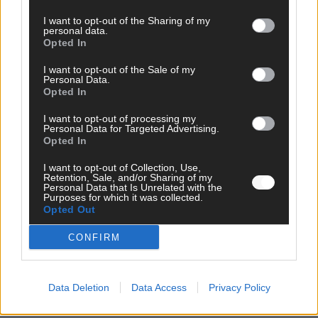
Mai 2026
I want to opt-out of the Sharing of my
personal data.
Opted In
EXTRA
ESC-Halbfinale 2: Das sagen die Wettquoten – vier sicher,
I want to opt-out of the Sale of my
sechs zittern, einer chancenlos!
Personal Data.
Opted In
Mai 2026
I want to opt-out of processing my
Personal Data for Targeted Advertising.
KOMMENTAR
Opted In
Wer zahlt, steht im Finale – ist das beim ESC wirklich fair?
Mai 2026
I want to opt-out of Collection, Use,
Retention, Sale, and/or Sharing of my
Personal Data that Is Unrelated with the
Purposes for which it was collected.
Opted Out
EXTRA
Eurovision Song Contest 2026: Das erste Halbfinale – der
Abend in Bildern
CONFIRM
Mai 2026
Data Deletion
Data Access
Privacy Policy
AD