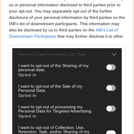
us or personal information disclosed to third parties prior to
your opt-out. You may separately opt-out of the further
EXTRA
disclosure of your personal information by third parties on the
IAB’s list of downstream participants. This information may
also be disclosed by us to third parties on the
IAB’s List of
Downstream Participants
that may further disclose it to other
third parties.
Personal Data Processing Opt Outs
I want to opt-out of the Sharing of my
personal data.
Opted In
Monaco, Sallys Café, Westernbrauerei – der
I want to opt-out of the Sale of my
Europa-Park 2026 macht vieles neu
Personal Data.
Opted In
Juni 2026
I want to opt-out of processing my
Personal Data for Targeted Advertising.
Opted In
KOMMENTAR
I want to opt-out of Collection, Use,
Retention, Sale, and/or Sharing of my