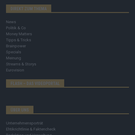
DIREKT ZUM THEMA
News
Politik & Co
Money Matters
Tipps & Tricks
Brainpower
Specials
Meinung
Streams & Storys
Eurovision
FLASH – DAS VIDEOPORTAL
ÜBER UNS
Unternehmensporträt
Ehtikrichtlinie & Faktencheck