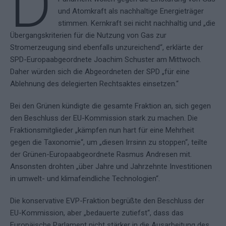
D
und Atomkraft als nachhaltige Energieträger
stimmen. Kernkraft sei nicht nachhaltig und „die
Übergangskriterien für die Nutzung von Gas zur
Stromerzeugung sind ebenfalls unzureichend“, erklärte der
SPD-Europaabgeordnete Joachim Schuster am Mittwoch.
Daher würden sich die Abgeordneten der SPD „für eine
Ablehnung des delegierten Rechtsaktes einsetzen.“
Bei den Grünen kündigte die gesamte Fraktion an, sich gegen
den Beschluss der EU-Kommission stark zu machen. Die
Fraktionsmitglieder „kämpfen nun hart für eine Mehrheit
gegen die Taxonomie“, um „diesen Irrsinn zu stoppen“, teilte
der Grünen-Europaabgeordnete Rasmus Andresen mit.
Ansonsten drohten „über Jahre und Jahrzehnte Investitionen
in umwelt- und klimafeindliche Technologien“.
Die konservative EVP-Fraktion begrüßte den Beschluss der
EU-Kommission, aber „bedauerte zutiefst“, dass das
Europäische Parlament nicht stärker in die Ausarbeitung des