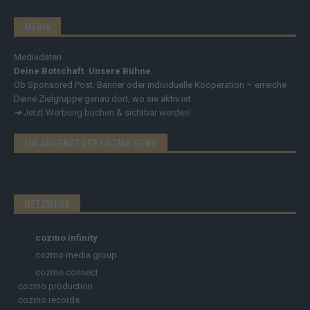
MEDIA
Mediadaten
Deine Botschaft. Unsere Bühne.
Ob Sponsored Post, Banner oder individuelle Kooperation – erreiche
Deine Zielgruppe genau dort, wo sie aktiv ist.
➔
Jetzt Werbung buchen & sichtbar werden!
EIN ANGEBOT DER COZMO NEWS
NETZWERK
cozmo infinity
cozmo media group
cozmo connect
cozmo production
cozmo records