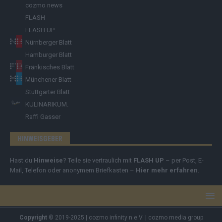
cozmo news
FLASH
FLASH UP
Nürnberger Blatt
Hamburger Blatt
Fränkisches Blatt
Münchener Blatt
Stuttgarter Blatt
KULINARIKUM.
Raffi Gasser
HINWEISGEBER
Hast du
Hinweise
? Teile sie vertraulich mit
FLASH UP
– per Post, E-
Mail, Telefon oder anonymem Briefkasten –
Hier mehr erfahren
.
Copyright
© 2019-2025 | cozmo infinity n.e.V. | cozmo media group