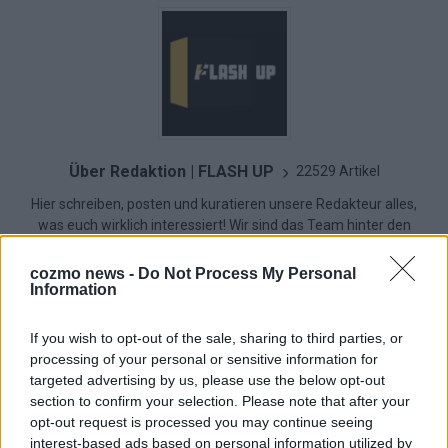
Über Redaktion | FLASH UP
22529 Artikel
Hier schreiben, posten und kuratieren unsere Redakteur alles,
was euch wirklich interessiert! Wir sind das Team hinter den
News, Storys und Videos, die ihr auf FLASH UP seht. Ob
brandheiße Nachrichten, coole Tipps, spannende Hintergründe
cozmo news -
Do Not Process My Personal
oder crazy Trends – wir checken alles für euch, filtern das
Information
Wichtigste raus und bringen’s auf den Punkt.
If you wish to opt-out of the sale, sharing to third parties, or
processing of your personal or sensitive information for
targeted advertising by us, please use the below opt-out
section to confirm your selection. Please note that after your
opt-out request is processed you may continue seeing
TOP STORIES
interest-based ads based on personal information utilized by