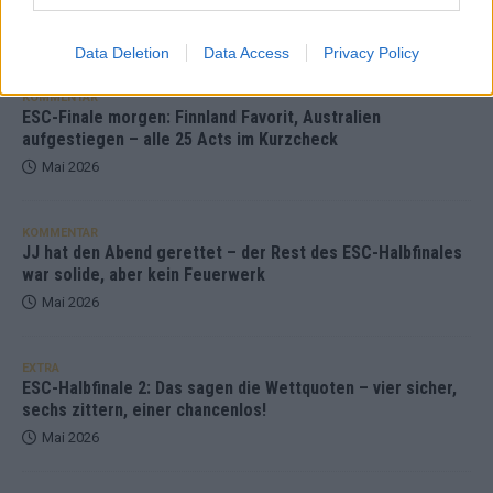
unser Kommentar zum ESC 2026
Mai 2026
Data Deletion
Data Access
Privacy Policy
KOMMENTAR
ESC-Finale morgen: Finnland Favorit, Australien
aufgestiegen – alle 25 Acts im Kurzcheck
Mai 2026
KOMMENTAR
JJ hat den Abend gerettet – der Rest des ESC-Halbfinales
war solide, aber kein Feuerwerk
Mai 2026
EXTRA
ESC-Halbfinale 2: Das sagen die Wettquoten – vier sicher,
sechs zittern, einer chancenlos!
Mai 2026