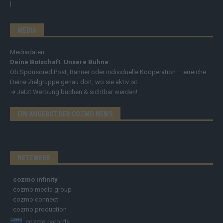
MEDIA
Mediadaten
Deine Botschaft. Unsere Bühne.
Ob Sponsored Post, Banner oder individuelle Kooperation – erreiche
Deine Zielgruppe genau dort, wo sie aktiv ist.
➔
Jetzt Werbung buchen & sichtbar werden!
EIN ANGEBOT DER COZMO NEWS
NETZWERK
cozmo infinity
cozmo media group
cozmo connect
cozmo production
cozmo records