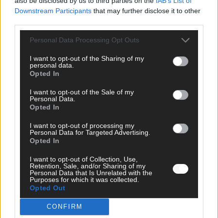
also be disclosed by us to third parties on the
IAB’s List of
Downstream Participants
that may further disclose it to other
third parties.
Monaco, Sallys Café, Westernbrauerei – der
Personal Data Processing Opt Outs
Europa-Park 2026 macht vieles neu
I want to opt-out of the Sharing of my
Juni 2026
personal data.
Opted In
KOMMENTAR
I want to opt-out of the Sale of my
Personal Data.
Opted In
I want to opt-out of processing my
Personal Data for Targeted Advertising.
Opted In
I want to opt-out of Collection, Use,
Retention, Sale, and/or Sharing of my
Personal Data that Is Unrelated with the
Purposes for which it was collected.
Opted Out
DARA gewinnt verdient, Israel beunruhigend –
CONFIRM