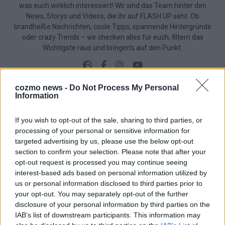
was euch wirklich interessiert! Wir sind das Team hinter den
News, Storys und Videos, die ihr auf FLASH UP seht. Ob
brandheiße Nachrichten, coole Tipps, spannende Hintergründe
oder crazy Trends – wir checken alles für euch, filtern das
Wichtigste raus und bringen’s auf den Punkt.
cozmo news -
Do Not Process My Personal
Information
TOP STORIES
If you wish to opt-out of the sale, sharing to third parties, or
processing of your personal or sensitive information for
EXTRA
targeted advertising by us, please use the below opt-out
section to confirm your selection. Please note that after your
opt-out request is processed you may continue seeing
interest-based ads based on personal information utilized by
us or personal information disclosed to third parties prior to
your opt-out. You may separately opt-out of the further
disclosure of your personal information by third parties on the
IAB’s list of downstream participants. This information may