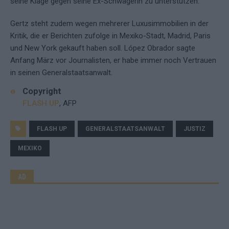
seine Klage gegen seine Ex-Schwägerin zu unterstützen.
Gertz steht zudem wegen mehrerer Luxusimmobilien in der
Kritik, die er Berichten zufolge in Mexiko-Stadt, Madrid, Paris
und New York gekauft haben soll. López Obrador sagte
Anfang März vor Journalisten, er habe immer noch Vertrauen
in seinen Generalstaatsanwalt.
Copyright
FLASH UP
, AFP
FLASH UP
GENERALSTAATSANWALT
JUSTIZ
MEXIKO
AD