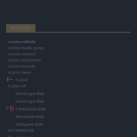
NETZWERK
cozmo infinity
cozmo media group
cozmo connect
cozmo production
cozmo records
cozmo news
FLASH
FLASH UP
Nürnberger Blatt
Hamburger Blatt
Fränkisches Blatt
Münchener Blatt
Stuttgarter Blatt
KULINARIKUM.