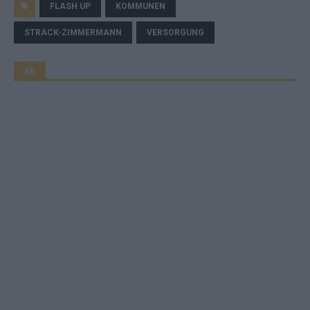
FLASH UP
KOMMUNEN
STRACK-ZIMMERMANN
VERSORGUNG
AD