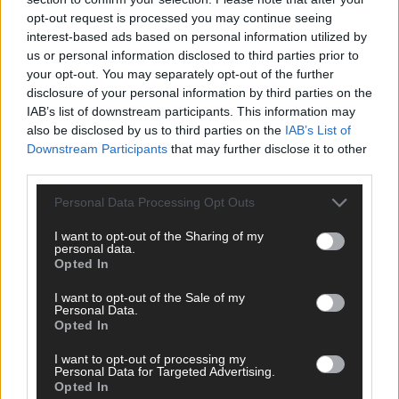
Europa-Park 2026 macht vieles neu
opt-out request is processed you may continue seeing
Juni 2026
interest-based ads based on personal information utilized by
us or personal information disclosed to third parties prior to
your opt-out. You may separately opt-out of the further
KOMMENTAR
disclosure of your personal information by third parties on the
IAB’s list of downstream participants. This information may
also be disclosed by us to third parties on the
IAB’s List of
DARA gewinnt verdient, Israel beunruhigend –
Downstream Participants
that may further disclose it to other
unser Kommentar zum ESC 2026
third parties.
Mai 2026
Personal Data Processing Opt Outs
I want to opt-out of the Sharing of my
KOMMENTAR
personal data.
ESC-Finale morgen: Finnland Favorit, Australien
Opted In
aufgestiegen – alle 25 Acts im Kurzcheck
Mai 2026
I want to opt-out of the Sale of my
Personal Data.
Opted In
KOMMENTAR
I want to opt-out of processing my
JJ hat den Abend gerettet – der Rest des ESC-Halbfinales
Personal Data for Targeted Advertising.
war solide, aber kein Feuerwerk
Opted In