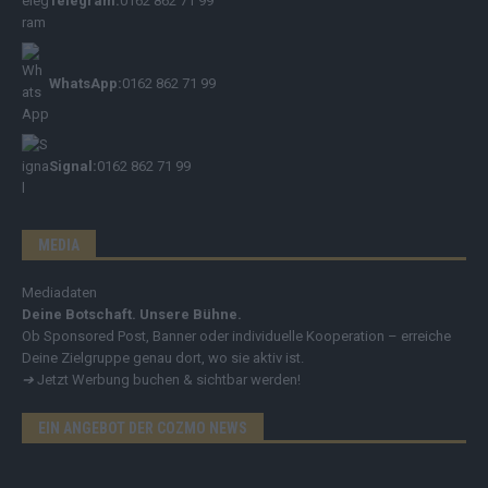
Telegram:
0162 862 71 99
WhatsApp:
0162 862 71 99
Signal:
0162 862 71 99
MEDIA
Mediadaten
Deine Botschaft. Unsere Bühne.
Ob Sponsored Post, Banner oder individuelle Kooperation – erreiche
Deine Zielgruppe genau dort, wo sie aktiv ist.
➔
Jetzt Werbung buchen & sichtbar werden!
EIN ANGEBOT DER COZMO NEWS