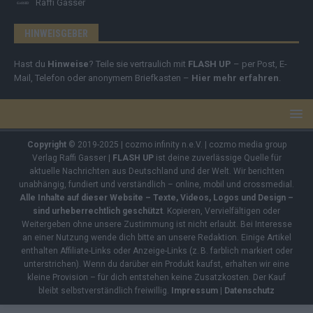
Raffi Gasser
HINWEISGEBER
Hast du
Hinweise
? Teile sie vertraulich mit
FLASH UP
– per Post, E-
Mail, Telefon oder anonymem Briefkasten –
Hier mehr erfahren
.
Copyright
© 2019-2025 | cozmo infinity n.e.V. | cozmo media group
Verlag Raffi Gasser |
FLASH UP
ist deine zuverlässige Quelle für
aktuelle Nachrichten aus Deutschland und der Welt. Wir berichten
unabhängig, fundiert und verständlich – online, mobil und crossmedial.
Alle Inhalte auf dieser Website – Texte, Videos, Logos und Design –
sind urheberrechtlich geschützt
. Kopieren, Vervielfältigen oder
Weitergeben ohne unsere Zustimmung ist nicht erlaubt. Bei Interesse
an einer Nutzung wende dich bitte an unsere Redaktion. Einige Artikel
enthalten Affiliate-Links oder Anzeige-Links (z. B. farblich markiert oder
unterstrichen). Wenn du darüber ein Produkt kaufst, erhalten wir eine
kleine Provision – für dich entstehen keine Zusatzkosten. Der Kauf
bleibt selbstverständlich freiwillig.
Impressum
|
Datenschutz