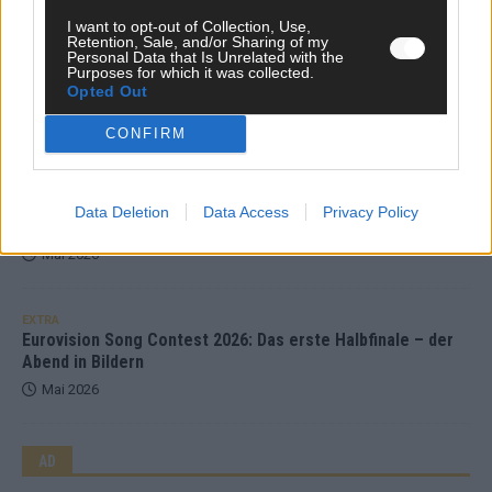
Mai 2026
I want to opt-out of Collection, Use,
Retention, Sale, and/or Sharing of my
Personal Data that Is Unrelated with the
Purposes for which it was collected.
EXTRA
ESC-Halbfinale 2: Das sagen die Wettquoten – vier sicher,
Opted Out
sechs zittern, einer chancenlos!
CONFIRM
Mai 2026
KOMMENTAR
Data Deletion
Data Access
Privacy Policy
Wer zahlt, steht im Finale – ist das beim ESC wirklich fair?
Mai 2026
EXTRA
Eurovision Song Contest 2026: Das erste Halbfinale – der
Abend in Bildern
Mai 2026
AD