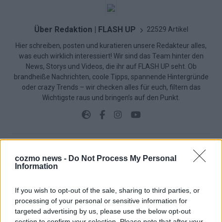
Über Redaktion | FLASH UP
22529 Artikel
Hier schreiben, posten und kuratieren unsere Redakteur alles,
was euch wirklich interessiert! Wir sind das Team hinter den
News, Storys und Videos, die ihr auf FLASH UP seht. Ob
brandheiße Nachrichten, coole Tipps, spannende Hintergründe
oder crazy Trends – wir checken alles für euch, filtern das
Wichtigste raus und bringen’s auf den Punkt.
cozmo news -
Do Not Process My Personal
TOP STORIES
Information
EXTRA
If you wish to opt-out of the sale, sharing to third parties, or
processing of your personal or sensitive information for
targeted advertising by us, please use the below opt-out
Monaco, Sallys Café, Westernbrauerei – der
section to confirm your selection. Please note that after your