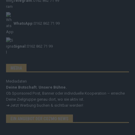
Telegram:
0162 862 71 99
WhatsApp:
0162 862 71 99
Signal:
0162 862 71 99
MEDIA
Mediadaten
Deine Botschaft. Unsere Bühne.
Ob Sponsored Post, Banner oder individuelle Kooperation – erreiche
Deine Zielgruppe genau dort, wo sie aktiv ist.
➔
Jetzt Werbung buchen & sichtbar werden!
EIN ANGEBOT DER COZMO NEWS