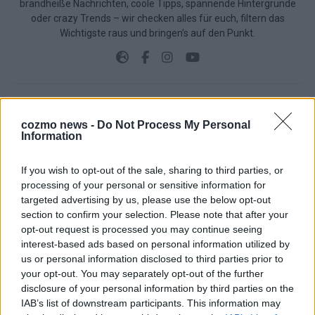
brandheiße Nachrichten, coole Tipps, spannende Hintergründe
oder crazy Trends – wir checken alles für euch, filtern das
Wichtigste raus und bringen’s auf den Punkt.
cozmo news -
Do Not Process My Personal
TOP STORIES
Information
EXTRA
If you wish to opt-out of the sale, sharing to third parties, or
processing of your personal or sensitive information for
targeted advertising by us, please use the below opt-out
section to confirm your selection. Please note that after your
opt-out request is processed you may continue seeing
interest-based ads based on personal information utilized by
us or personal information disclosed to third parties prior to
your opt-out. You may separately opt-out of the further
disclosure of your personal information by third parties on the
IAB’s list of downstream participants. This information may