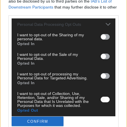
also be disclosed by us to third parties on the
IAB’s List of
Monaco, Sallys Café, Westernbrauerei – der
Downstream Participants
that may further disclose it to other
Europa-Park 2026 macht vieles neu
third parties.
Juni 2026
Personal Data Processing Opt Outs
I want to opt-out of the Sharing of my
personal data.
KOMMENTAR
Opted In
I want to opt-out of the Sale of my
Personal Data.
Opted In
I want to opt-out of processing my
Personal Data for Targeted Advertising.
Opted In
I want to opt-out of Collection, Use,
Retention, Sale, and/or Sharing of my
Personal Data that Is Unrelated with the
DARA gewinnt verdient, Israel beunruhigend –
Purposes for which it was collected.
Opted Out
unser Kommentar zum ESC 2026
CONFIRM
Mai 2026