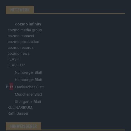
NETZWERK
cozmo infinity
cozmo media group
cozmo connect
cozmo production
cozmo records
cozmo news
FLASH
FLASH UP
Nürnberger Blatt
Hamburger Blatt
Fränkisches Blatt
Münchener Blatt
Stuttgarter Blatt
KULINARIKUM.
Raffi Gasser
HINWEISGEBER