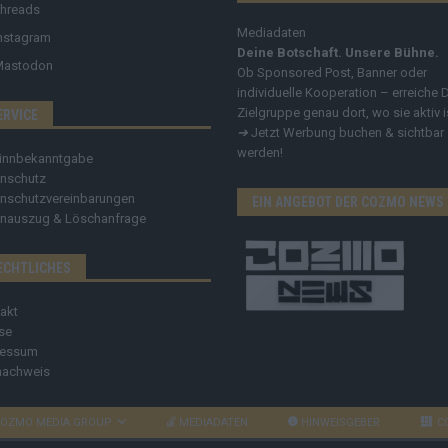
hreads
Mediadaten
nstagram
Deine Botschaft. Unsere Bühne.
Mastodon
Ob Sponsored Post, Banner oder
individuelle Kooperation – erreiche 
Zielgruppe genau dort, wo sie aktiv i
ERVICE
➔
Jetzt Werbung buchen & sichtbar
werden!
innbekanntgabe
nschutz
nschutzvereinbarungen
EIN ANGEBOT DER COZMO NEWS
nauszug & Löschanfrage
ECHTLICHES
akt
se
ressum
nachweis
OZMO MEDIA GROUP
MEDIADATEN
HINWEISGEBER
C