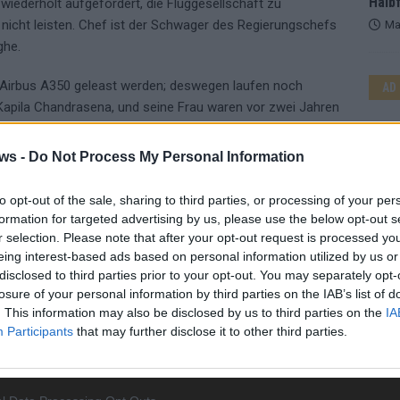
Halbf
iederholt aufgefordert, die Fluggesellschaft zu
ne nicht leisten. Chef ist der Schwager des Regierungschefs
Ma
ghe.
ht Airbus A350 geleast werden; deswegen laufen noch
AD
, Kapila Chandrasena, und seine Frau waren vor zwei Jahren
ale Untersuchungen ergeben hatten, dass sie mindestens
lten hatten.
ws -
Do Not Process My Personal Information
krise seit der Unabhängigkeit im Jahr 1948 konfrontiert. Die
to opt-out of the sale, sharing to third parties, or processing of your per
Mangel an Lebensmitteln, Treibstoffen und Medikamenten,
formation for targeted advertising by us, please use the below opt-out s
lation. Am Dienstag hatte die Regierung ihre Zins- und
r selection. Please note that after your opt-out request is processed y
tellt. Die Devisenreserven beliefen sich Ende März auf 1,9
eing interest-based ads based on personal information utilized by us or
disclosed to third parties prior to your opt-out. You may separately opt-
losure of your personal information by third parties on the IAB’s list of
. This information may also be disclosed by us to third parties on the
IA
Participants
that may further disclose it to other third parties.
SCHINE
SRILANKAN AIRLINES
WE