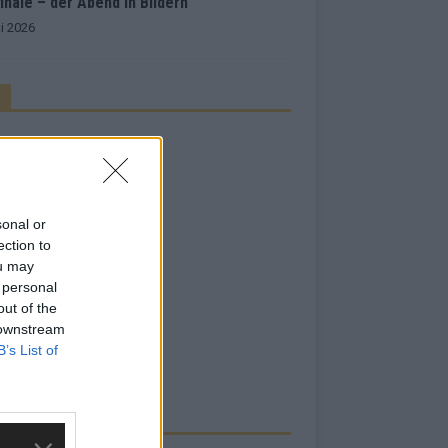
inale – der Abend in Bildern
i 2026
sonal or
ection to
ou may
 personal
out of the
 downstream
B’s List of
RBE BEI UNS!