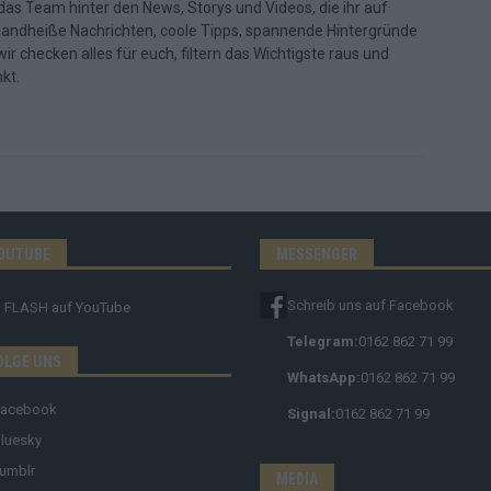
d das Team hinter den News, Storys und Videos, die ihr auf
randheiße Nachrichten, coole Tipps, spannende Hintergründe
ir checken alles für euch, filtern das Wichtigste raus und
kt.
OUTUBE
MESSENGER
Schreib uns auf Facebook
FLASH
auf YouTube
Telegram:
0162 862 71 99
OLGE UNS
WhatsApp:
0162 862 71 99
Facebook
Signal:
0162 862 71 99
luesky
umblr
MEDIA