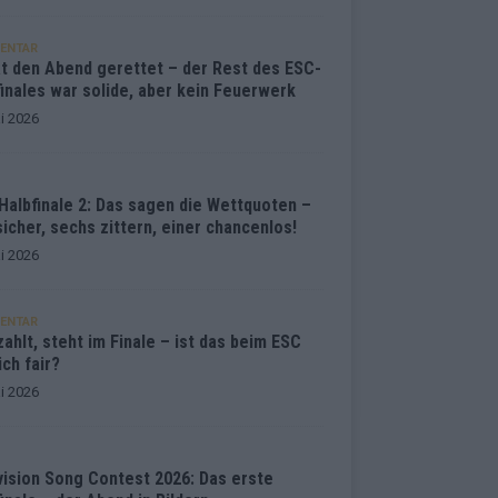
ENTAR
at den Abend gerettet – der Rest des ESC-
inales war solide, aber kein Feuerwerk
i 2026
Halbfinale 2: Das sagen die Wettquoten –
sicher, sechs zittern, einer chancenlos!
i 2026
ENTAR
ahlt, steht im Finale – ist das beim ESC
ich fair?
i 2026
vision Song Contest 2026: Das erste