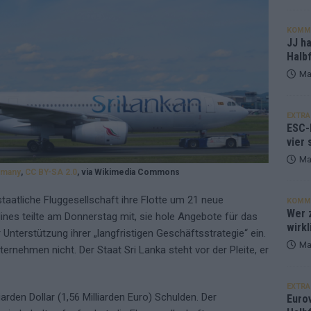
KOMM
JJ h
Halbf
Ma
EXTRA
ESC-
vier 
Ma
ermany
,
CC BY-SA 2.0
, via Wikimedia Commons
staatliche Fluggesellschaft ihre Flotte um 21 neue
KOMM
Wer z
ines teilte am Donnerstag mit, sie hole Angebote für das
wirkl
Unterstützung ihrer „langfristigen Geschäftsstrategie“ ein.
Ma
ernehmen nicht. Der Staat Sri Lanka steht vor der Pleite, er
EXTRA
liarden Dollar (1,56 Milliarden Euro) Schulden. Der
Euro