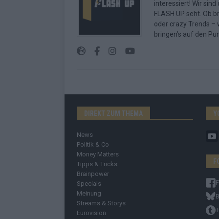
interessiert! Wir sin
FLASH UP seht. Ob b
oder crazy Trends – w
bringen’s auf den Pun
DIREKT ZUM THEMA
Y
News
Politik & Co
Money Matters
F
Tipps & Tricks
Brainpower
Specials
Meinung
B
Streams & Storys
T
Eurovision