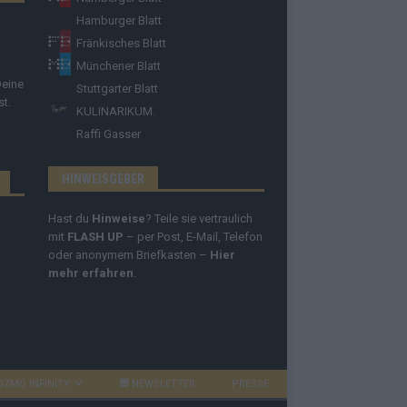
Hamburger Blatt
Fränkisches Blatt
Münchener Blatt
Deine
Stuttgarter Blatt
st.
KULINARIKUM.
Raffi Gasser
HINWEISGEBER
Hast du
Hinweise
? Teile sie vertraulich
mit
FLASH UP
– per Post, E-Mail, Telefon
oder anonymem Briefkasten –
Hier
mehr erfahren
.
OZMO INFINITY
NEWSLETTER
PRESSE