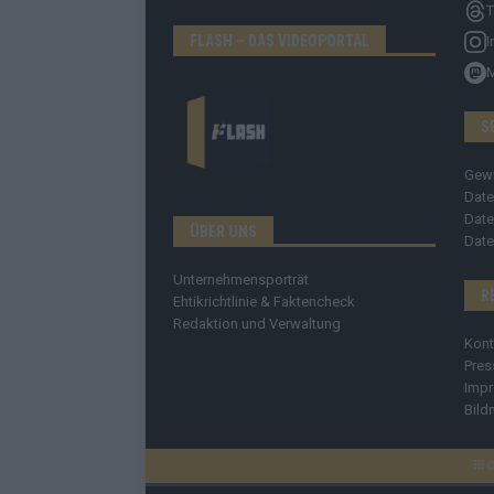
T
FLASH – DAS VIDEOPORTAL
I
S
Gew
Date
Date
ÜBER UNS
Date
Unternehmensporträt
R
Ehtikrichtlinie & Faktencheck
Redaktion und Verwaltung
Kont
Pres
Imp
Bild
C