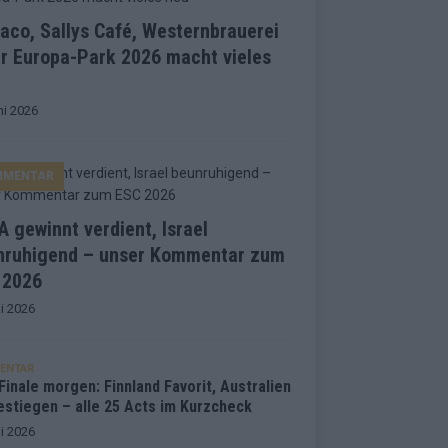
co, Sallys Café, Westernbrauerei
r Europa-Park 2026 macht vieles
ni 2026
MMENTAR
 gewinnt verdient, Israel
nruhigend – unser Kommentar zum
 2026
i 2026
ENTAR
inale morgen: Finnland Favorit, Australien
estiegen – alle 25 Acts im Kurzcheck
i 2026