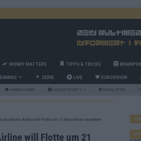
MONEY MATTERS
TIPPS & TRICKS
BRAINPO
REAMING
SERIE
LIVE
EUROVISION
HINWEISGEBER
COZMO INFINITY
NEWSLETTER
P
ulgarien jubelt, Israel sorgt für Diskussionen, Deutschland geht
TO
s staatliche Airline will Flotte um 21 Maschinen erweitern
a und Billy Joel – das ESC-Finale wird eine Party
EUROVISION
 Startreihenfolge steht, Deutschland singt als Zweites!
irline will Flotte um 21
EXT