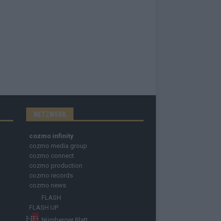
NETZWERK
cozmo infinity
cozmo media group
cozmo connect
cozmo production
cozmo records
cozmo news
FLASH
FLASH UP
Nürnberger Blatt