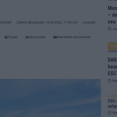
Mona
and Favorit, Australien aufgestiegen – alle 25 Acts im Kurzcheck
– de
neu
rtschaft
· Zuletzt aktualisiert: 14.04.2022, 17:50 Uhr
· Lesezeit:
Ju
ne Zahl zur Ikone wurde: 70 Jahre ESC-Wertungsgeschichte!
folgen
abonnieren
Newsletter abonnieren
KO
ett – 26 Länder wollen den Sieg in Wien
EUROVISION
t – der Rest des ESC-Halbfinales war solide, aber kein Feuerwerk
DARA
beu
ESC
gen die Wettquoten – vier sicher, sechs zittern, einer chancenlos!
Ma
esternbrauerei – der Europa-Park 2026 macht vieles neu
EXTRA
KOMM
 Israel beunruhigend – unser Kommentar zum ESC 2026
ESC-F
aufg
Ma