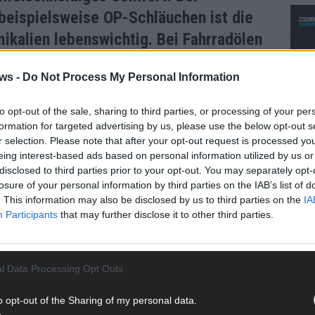
beispielsweise OP-Schläuchen ist die
ikalien lebenswichtig. Bei Fahrradölen
s nicht auch ohne? Wie stehst Du dazu?
ws -
Do Not Process My Personal Information
ulation. Für medizinische Zwecke sollten wir PFAS weiter
to opt-out of the sale, sharing to third parties, or processing of your per
formation for targeted advertising by us, please use the below opt-out s
r selection. Please note that after your opt-out request is processed y
r Chemicals‘ für den Menschen
eing interest-based ads based on personal information utilized by us or
t in der Breite angekommen zu sein. Du
disclosed to third parties prior to your opt-out. You may separately opt-
ing unterwegs. Der Landkreis ist wegen
losure of your personal information by third parties on the IAB’s list of
. This information may also be disclosed by us to third parties on the
IA
uter PFAS-Hotspot …
CH
Participants
that may further disclose it to other third parties.
ße Ahnungslosigkeit, und das hat mich sehr verblüfft. Wenn
enigstens seine Bürger verteidigen und bilden würde. Wenn
l Data Processing Opt Outs
ngen klären würde. Aber nein, nichts passiert. Und Altötting
AD
o opt-out of the Sharing of my personal data.