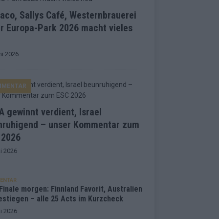
co, Sallys Café, Westernbrauerei
r Europa-Park 2026 macht vieles
ni 2026
MMENTAR
 gewinnt verdient, Israel
nruhigend – unser Kommentar zum
 2026
i 2026
ENTAR
inale morgen: Finnland Favorit, Australien
estiegen – alle 25 Acts im Kurzcheck
i 2026