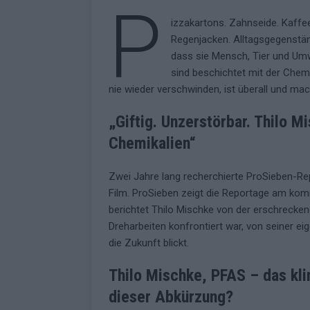
P
izzakartons. Zahnseide. Kaffe
Regenjacken. Alltagsgegenständ
dass sie Mensch, Tier und Umw
sind beschichtet mit der Chemi
nie wieder verschwinden, ist überall und mac
„Giftig. Unzerstörbar. Thilo M
Chemikalien
“
Zwei Jahre lang recherchierte ProSieben-Re
Film. ProSieben zeigt die Reportage am kom
berichtet Thilo Mischke von der erschrecken
Dreharbeiten konfrontiert war, von seiner ei
die Zukunft blickt.
Thilo Mischke, PFAS – das kli
dieser Abkürzung?