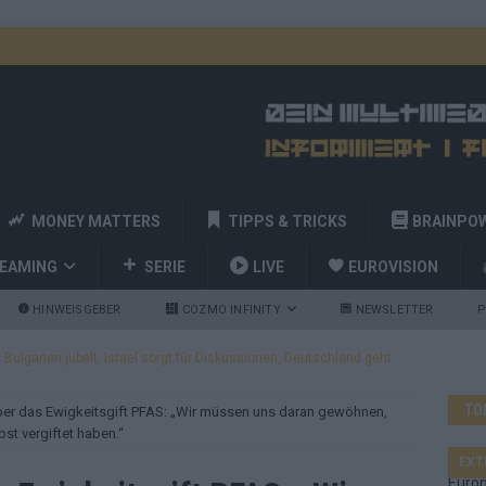
MONEY MATTERS
TIPPS & TRICKS
BRAINPO
REAMING
SERIE
LIVE
EUROVISION
HINWEISGEBER
COZMO INFINITY
NEWSLETTER
P
ulgarien jubelt, Israel sorgt für Diskussionen, Deutschland geht
TO
ber das Ewigkeitsgift PFAS: „Wir müssen uns daran gewöhnen,
a und Billy Joel – das ESC-Finale wird eine Party
EUROVISION
st vergiftet haben.“
 Startreihenfolge steht, Deutschland singt als Zweites!
EXT