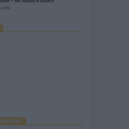
inale – der Abend in Bildern
i 2026
RBE BEI UNS!