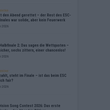
ENTAR
at den Abend gerettet – der Rest des ESC-
inales war solide, aber kein Feuerwerk
i 2026
Halbfinale 2: Das sagen die Wettquoten –
sicher, sechs zittern, einer chancenlos!
i 2026
ENTAR
ahlt, steht im Finale – ist das beim ESC
ich fair?
i 2026
vision Song Contest 2026: Das erste