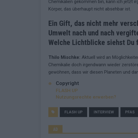
Chemikalien gekommen bin, kann ich jetzt i
Körper, das überhaupt nicht absehbar ist.
Ein Gift, das nicht mehr vers
Umwelt nach und nach vergifte
Welche Lichtblicke siehst Du 
Thilo Mischke:
Aktuell wird an Möglichkeite
Chemikalie doch irgendwann wieder zerstör
gewöhnen, dass wir diesen Planeten und dam
Copyright
FLASH UP
Nutzungsrechte erwerben?
FLASH UP
INTERVIEW
PFAS
AD