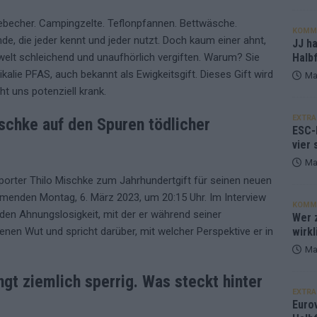
ebecher. Campingzelte. Teflonpfannen. Bettwäsche.
KOMM
e, die jeder kennt und jeder nutzt. Doch kaum einer ahnt,
JJ h
elt schleichend und unaufhörlich vergiften. Warum? Sie
Halbf
kalie PFAS, auch bekannt als Ewigkeitsgift. Dieses Gift wird
Ma
ht uns potenziell krank.
EXTRA
ischke auf den Spuren tödlicher
ESC-
vier 
Ma
porter Thilo Mischke zum Jahrhundertgift für seinen neuen
menden Montag, 6. März 2023, um 20:15 Uhr. Im Interview
KOMM
den Ahnungslosigkeit, mit der er während seiner
Wer z
genen Wut und spricht darüber, mit welcher Perspektive er in
wirkl
Ma
ngt ziemlich sperrig. Was steckt hinter
EXTRA
Euro