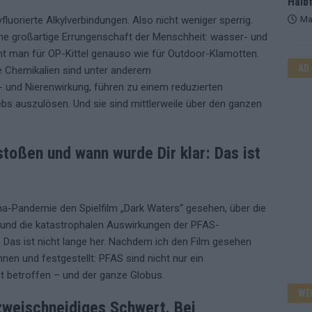
Halbf
fluorierte Alkylverbindungen. Also nicht weniger sperrig.
Ma
ine großartige Errungenschaft der Menschheit: wasser- und
t man für OP-Kittel genauso wie für Outdoor-Klamotten.
AD
se Chemikalien sind unter anderem
- und Nierenwirkung, führen zu einem reduzierten
bs auszulösen. Und sie sind mittlerweile über den ganzen
toßen und wann wurde Dir klar: Das ist
a-Pandemie den Spielfilm „Dark Waters“ gesehen, über die
 und die katastrophalen Auswirkungen der PFAS-
Das ist nicht lange her. Nachdem ich den Film gesehen
en und festgestellt: PFAS sind nicht nur ein
t betroffen – und der ganze Globus.
WE
 zweischneidiges Schwert. Bei