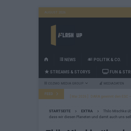
AUGUST 2026
H
NEWS
POLITIK & CO.
O
STREAMS & STORYS
FUN & ST
M
E
COZMO MEDIA GROUP
MEDIADATEN
FEED
[ Mai 2026 ]
DARA gewinnt den ESC – B
fast leer aus
EUROVISION
STARTSEITE
EXTRA
Thilo Mischke ü
[ Mai 2026 ]
JJ, Lordi, Verka Serduchk
dass wir diesen Planeten und damit auch uns selb
[ Mai 2026 ]
ESC-Finale heute Abend –