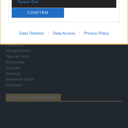
Opted Out
CONFIRM
DIREKT ZUM THEMA
Data Deletion
Data Access
Privacy Policy
News
Politik & Co
Money Matters
Tipps & Tricks
Brainpower
Specials
Meinung
Streams & Storys
Eurovision
FLASH – DAS VIDEOPORTAL