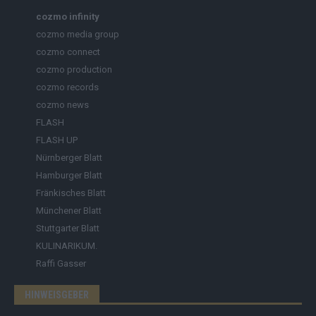
cozmo infinity
cozmo media group
cozmo connect
cozmo production
cozmo records
cozmo news
FLASH
FLASH UP
Nürnberger Blatt
Hamburger Blatt
Fränkisches Blatt
Münchener Blatt
Stuttgarter Blatt
KULINARIKUM.
Raffi Gasser
HINWEISGEBER