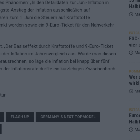
JJ h
es Phänomen: „In den Detaildaten zur Juni-Inflation in
Halbf
gste Anstieg der Inflation ausschließlich auf
Ma
ren zum 1. Juni die Steuern auf Kraftstoffe
enkt worden sowie ein 9-Euro-Ticket für den Nahverkehr
EXTRA
ESC-
vier 
t. „Der Basiseffekt durch Kraftstoffe und 9-Euro-Ticket
Ma
 der Inflation im Jahresvergleich aus. Würde man diesen
erausrechnen, so läge die Inflation bei knapp über fünf
in der Inflationsrate dürfte ein kurzlebiges Zwischenhoch
KOMM
Wer z
wirkl
Ma
tur
EXTRA
Euro
FLASH UP
GERMANY'S NEXT TOPMODEL
Halbf
Ma