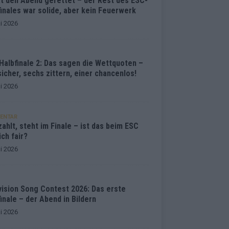
at den Abend gerettet – der Rest des ESC-
inales war solide, aber kein Feuerwerk
i 2026
Halbfinale 2: Das sagen die Wettquoten –
sicher, sechs zittern, einer chancenlos!
i 2026
ENTAR
ahlt, steht im Finale – ist das beim ESC
ich fair?
i 2026
vision Song Contest 2026: Das erste
inale – der Abend in Bildern
i 2026