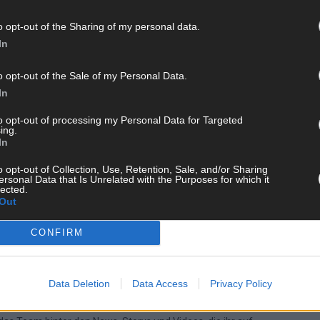
CH
o opt-out of the Sharing of my personal data.
In
o opt-out of the Sale of my Personal Data.
In
AD
to opt-out of processing my Personal Data for Targeted
ing.
In
o opt-out of Collection, Use, Retention, Sale, and/or Sharing
ersonal Data that Is Unrelated with the Purposes for which it
lected.
Out
CONFIRM
 FLASH UP
Data Deletion
Data Access
Privacy Policy
22529 Artikel
n und kuratieren unsere Redakteur alles, was euch wirklich