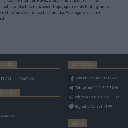
d das Team hinter den News, Storys und Videos, die ihr auf
randheiße Nachrichten, coole Tipps, spannende Hintergründe
ir checken alles für euch, filtern das Wichtigste raus und
kt.
OUTUBE
MESSENGER
Schreib uns auf Facebook
FLASH
auf YouTube
Telegram:
0162 862 71 99
OLGE UNS
WhatsApp:
0162 862 71 99
Signal:
0162 862 71 99
Facebook
MEDIA