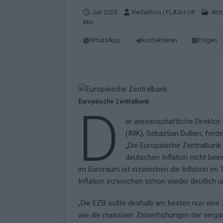
KOMMENTAR
Juli 2023
Redaktion | FLASH UP
Wir
Min.
[ Mai 2026 ]
„Douze Points“ – wie ei
WhatsApp
kontaktieren
folgen
EUROVISION
[ Mai 2026 ]
Das ESC-Finale ist kompl
[ Mai 2026 ]
JJ hat den Abend gerette
KOMMENTAR
Europäische Zentralbank
D
[ Mai 2026 ]
ESC-Halbfinale 2: Das sa
er wissenschaftliche Direkto
EXTRA
(IMK), Sebastian Dullien, ford
[ Juni 2026 ]
Monaco, Sallys Café, W
„Die Europäische Zentralbank
deutschen Inflation nicht beei
[ Mai 2026 ]
DARA gewinnt verdient,
im Euroraum ist inzwischen die Inflation im T
KOMMENTAR
Inflation inzwischen schon wieder deutlich un
„Die EZB sollte deshalb am besten nun eine
wie die massiven Zinserhöhungen der vergan