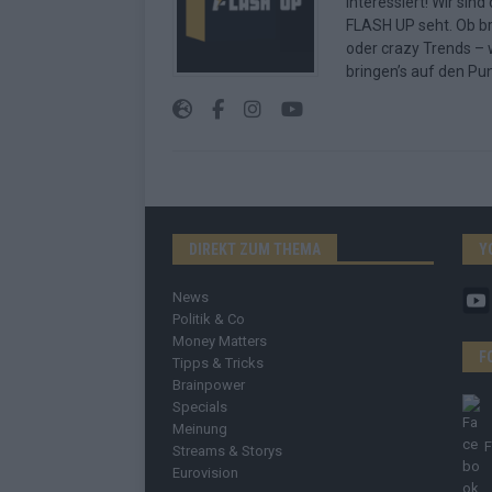
interessiert! Wir sin
FLASH UP seht. Ob b
oder crazy Trends – w
bringen’s auf den Pun
DIREKT ZUM THEMA
Y
News
Politik & Co
Money Matters
F
Tipps & Tricks
Brainpower
Specials
Meinung
Streams & Storys
Eurovision