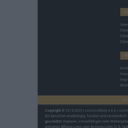
S
Gew
Date
Date
Date
R
Kont
Pres
Imp
Bild
C
Copyright
© 2019-2025 | cozmo infinity n.e.V. | coz
Wir berichten unabhängig, fundiert und verständlich
geschützt
. Kopieren, Vervielfältigen oder Weiterge
enthalten Affiliate-Links oder Anzeige-Links (z. B. fa