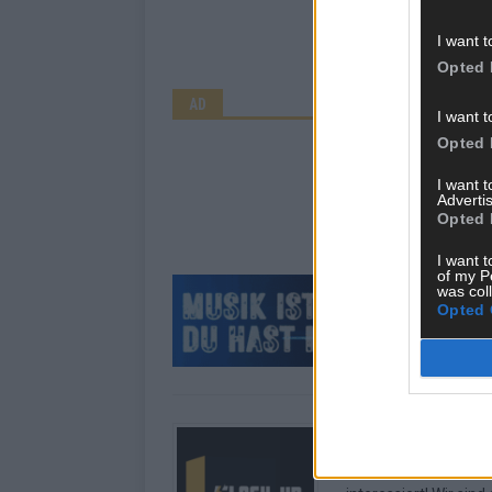
I want t
Opted 
AD
I want t
Opted 
I want 
Advertis
Opted 
I want t
of my P
was col
Opted 
Über Redaktion |
Hier schreiben, poste