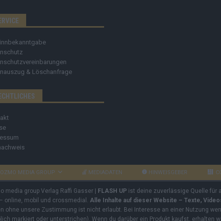
ERVICE
innbekanntgabe
nschutz
nschutzvereinbarungen
nauszug & Löschanfrage
ECHTLICHES
akt
se
ressum
nachweis
OZMO MEDIA GROUP
MEDIADATEN
HINWEISGEBER
C
mo media group Verlag Raffi Gasser |
FLASH UP
ist deine zuverlässige Quelle für
 – online, mobil und crossmedial.
Alle Inhalte auf dieser Website – Texte, Vide
ben ohne unsere Zustimmung ist nicht erlaubt. Bei Interesse an einer Nutzung wend
rblich markiert oder unterstrichen). Wenn du darüber ein Produkt kaufst, erhalten w