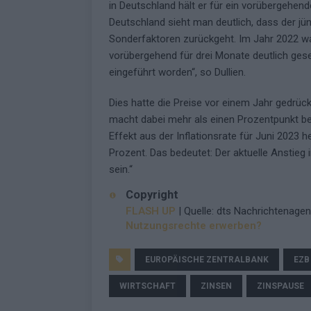
in Deutschland hält er für ein vorübergehend
Deutschland sieht man deutlich, dass der jün
Sonderfaktoren zurückgeht. Im Jahr 2022 wa
vorübergehend für drei Monate deutlich ges
eingeführt worden“, so Dullien.
Dies hatte die Preise vor einem Jahr gedrück
macht dabei mehr als einen Prozentpunkt bei
Effekt aus der Inflationsrate für Juni 2023 h
Prozent. Das bedeutet: Der aktuelle Anstieg 
sein.“
Copyright
FLASH UP
| Quelle: dts Nachrichtenagen
Nutzungsrechte erwerben?
EUROPÄISCHE ZENTRALBANK
EZB
WIRTSCHAFT
ZINSEN
ZINSPAUSE