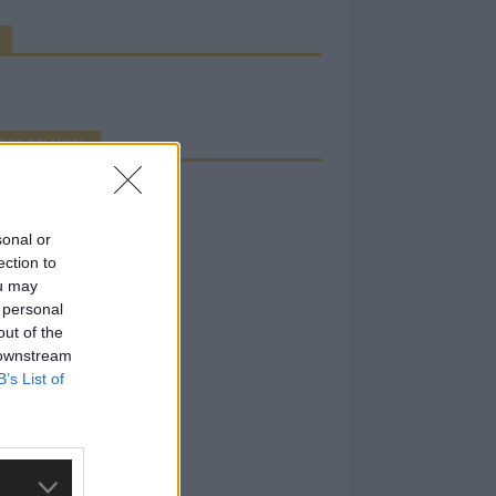
RBE BEI UNS!
sonal or
ection to
ou may
 personal
out of the
 downstream
B’s List of