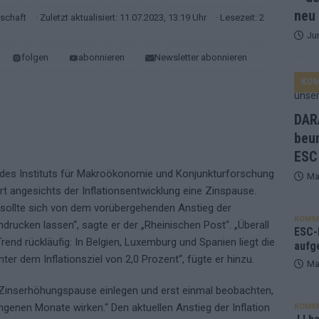
neu
tschaft
· Zuletzt aktualisiert: 11.07.2023, 13:19 Uhr
· Lesezeit: 2
Ju
ne Zahl zur Ikone wurde: 70 Jahre ESC-Wertungsgeschichte!
folgen
abonnieren
Newsletter abonnieren
KO
ett – 26 Länder wollen den Sieg in Wien
EUROVISION
t – der Rest des ESC-Halbfinales war solide, aber kein Feuerwerk
DARA
beu
ESC
gen die Wettquoten – vier sicher, sechs zittern, einer chancenlos!
r des Instituts für Makroökonomie und Konjunkturforschung
Ma
ert angesichts der Inflationsentwicklung eine Zinspause.
esternbrauerei – der Europa-Park 2026 macht vieles neu
EXTRA
 sollte sich von dem vorübergehenden Anstieg der
KOMM
ndrucken lassen“, sagte er der „Rheinischen Post“. „Überall
 Israel beunruhigend – unser Kommentar zum ESC 2026
ESC-F
rend rückläufig: In Belgien, Luxemburg und Spanien liegt die
aufg
ter dem Inflationsziel von 2,0 Prozent“, fügte er hinzu.
Ma
 Zinserhöhungspause einlegen und erst einmal beobachten,
genen Monate wirken.“ Den aktuellen Anstieg der Inflation
KOMM