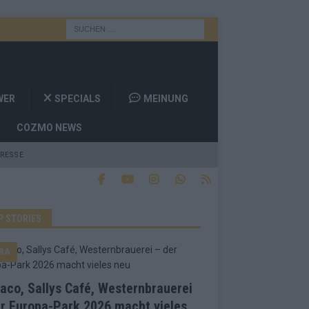
WER
SPECIALS
MEINUNG
COZMO NEWS
RESSE
P STORIES
RA
co, Sallys Café, Westernbrauerei
r Europa-Park 2026 macht vieles