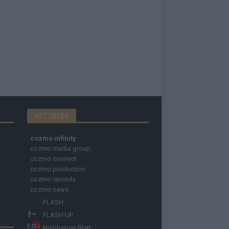
NETZWERK
cozmo infinity
cozmo media group
cozmo connect
cozmo production
cozmo records
cozmo news
FLASH
FLASH UP
Nürnberger Blatt