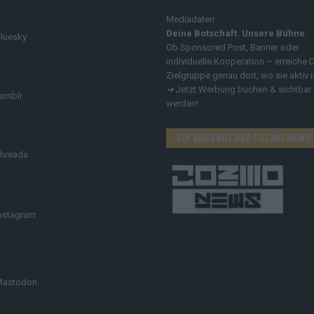
Mediadaten
Deine Botschaft. Unsere Bühne.
luesky
Ob Sponsored Post, Banner oder
individuelle Kooperation – erreiche 
Zielgruppe genau dort, wo sie aktiv i
➔
Jetzt Werbung buchen & sichtbar
umblr
werden!
EIN ANGEBOT DER COZMO NEWS
hreads
nstagram
Mastodon