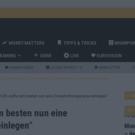
MONEY MATTERS
TIPPS & TRICKS
BRAINPO
REAMING
SERIE
LIVE
EUROVISION
HINWEISGEBER
COZMO INFINITY
NEWSLETTER
P
ulgarien jubelt, Israel sorgt für Diskussionen, Deutschland geht
TO
e EZB sollte am besten nun eine Zinserhöhungspause einlegen“
a und Billy Joel – das ESC-Finale wird eine Party
EUROVISION
 Startreihenfolge steht, Deutschland singt als Zweites!
m besten nun eine
EXT
inlegen“
Mona
and Favorit, Australien aufgestiegen – alle 25 Acts im Kurzcheck
– de