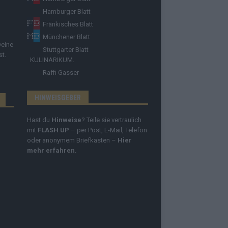
Hamburger Blatt
Fränkisches Blatt
Münchener Blatt
Deine
Stuttgarter Blatt
st.
KULINARIKUM.
Raffi Gasser
HINWEISGEBER
Hast du
Hinweise
? Teile sie vertraulich
mit
FLASH UP
– per Post, E-Mail, Telefon
oder anonymem Briefkasten –
Hier
mehr erfahren
.