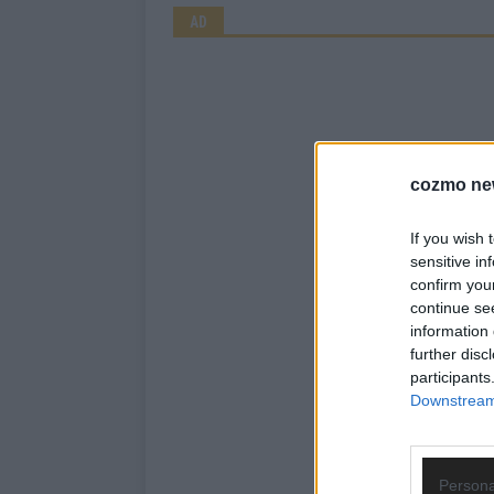
AD
cozmo ne
If you wish 
sensitive in
confirm you
continue se
information 
further disc
participants
Downstream 
Persona