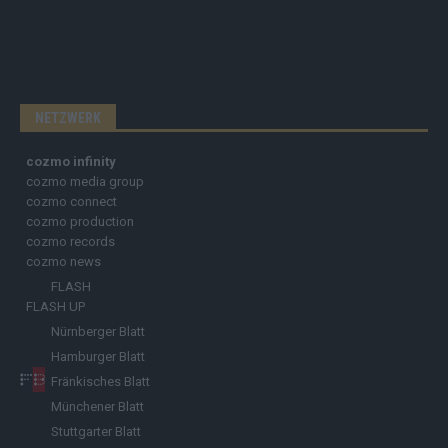
NETZWERK
cozmo infinity
cozmo media group
cozmo connect
cozmo production
cozmo records
cozmo news
FLASH
FLASH UP
Nürnberger Blatt
Hamburger Blatt
Fränkisches Blatt
Münchener Blatt
Stuttgarter Blatt