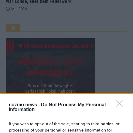
war solide, aber kein Feuerwerk
Mai 2026
AD
cozmo news -
Do Not Process My Personal
Information
WERBE BEI UNS!
If you wish to opt-out of the sale, sharing to third parties, or
processing of your personal or sensitive information for