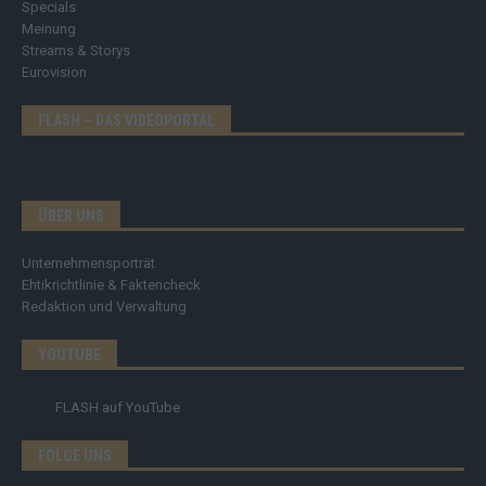
Specials
Meinung
Streams & Storys
Eurovision
FLASH – DAS VIDEOPORTAL
ÜBER UNS
Unternehmensporträt
Ehtikrichtlinie & Faktencheck
Redaktion und Verwaltung
YOUTUBE
FLASH
auf YouTube
FOLGE UNS