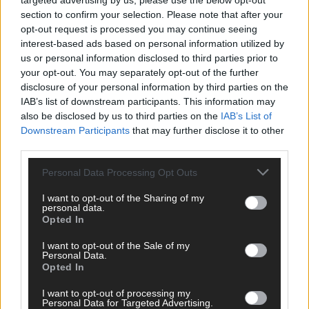
targeted advertising by us, please use the below opt-out
Mai 2026
section to confirm your selection. Please note that after your
opt-out request is processed you may continue seeing
interest-based ads based on personal information utilized by
AD
us or personal information disclosed to third parties prior to
your opt-out. You may separately opt-out of the further
disclosure of your personal information by third parties on the
IAB’s list of downstream participants. This information may
WERBE BEI UNS!
also be disclosed by us to third parties on the
IAB’s List of
Downstream Participants
that may further disclose it to other
third parties.
Personal Data Processing Opt Outs
CHECK UNS AUF FACEBOOK
I want to opt-out of the Sharing of my
personal data.
Opted In
I want to opt-out of the Sale of my
Personal Data.
AD
Opted In
I want to opt-out of processing my
Personal Data for Targeted Advertising.