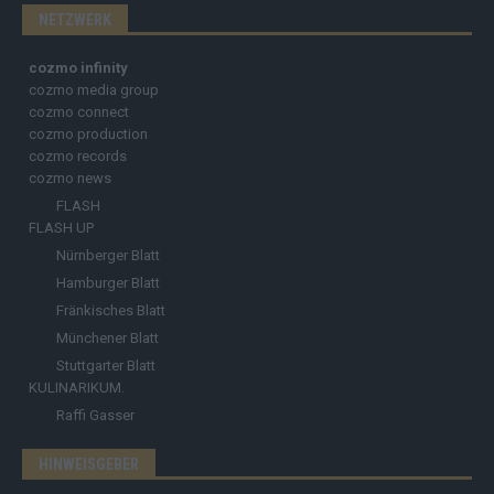
NETZWERK
cozmo infinity
cozmo media group
cozmo connect
cozmo production
cozmo records
cozmo news
FLASH
FLASH UP
Nürnberger Blatt
Hamburger Blatt
Fränkisches Blatt
Münchener Blatt
Stuttgarter Blatt
KULINARIKUM.
Raffi Gasser
HINWEISGEBER