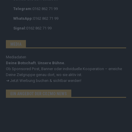
Telegram:
0162 862 71 99
WhatsApp:
0162 862 71 99
Signal:
0162 862 71 99
MEDIA
Mediadaten
Deine Botschaft. Unsere Bühne.
Ob Sponsored Post, Banner oder individuelle Kooperation – erreiche
Deine Zielgruppe genau dort, wo sie aktiv ist.
➔
Jetzt Werbung buchen & sichtbar werden!
EIN ANGEBOT DER COZMO NEWS