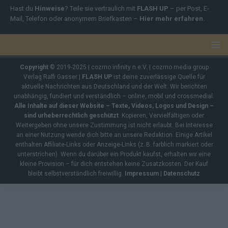
Hast du
Hinweise
? Teile sie vertraulich mit
FLASH UP
– per Post, E-
Mail, Telefon oder anonymem Briefkasten –
Hier mehr erfahren
.
Copyright
© 2019-2025 | cozmo infinity n.e.V. | cozmo media group
Verlag Raffi Gasser |
FLASH UP
ist deine zuverlässige Quelle für
aktuelle Nachrichten aus Deutschland und der Welt. Wir berichten
unabhängig, fundiert und verständlich – online, mobil und crossmedial.
Alle Inhalte auf dieser Website – Texte, Videos, Logos und Design –
sind urheberrechtlich geschützt
. Kopieren, Vervielfältigen oder
Weitergeben ohne unsere Zustimmung ist nicht erlaubt. Bei Interesse
an einer Nutzung wende dich bitte an unsere Redaktion. Einige Artikel
enthalten Affiliate-Links oder Anzeige-Links (z. B. farblich markiert oder
unterstrichen). Wenn du darüber ein Produkt kaufst, erhalten wir eine
kleine Provision – für dich entstehen keine Zusatzkosten. Der Kauf
bleibt selbstverständlich freiwillig.
Impressum
|
Datenschutz