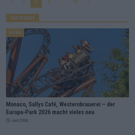
«
1
2
3
…
10
»
TOP STORIES
EXTRA
Monaco, Sallys Café, Westernbrauerei – der
Europa-Park 2026 macht vieles neu
Juni 2026