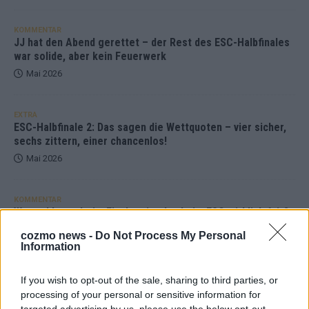
KOMMENTAR
JJ hat den Abend gerettet – der Rest des ESC-Halbfinales
war solide, aber kein Feuerwerk
Mai 2026
EXTRA
ESC-Halbfinale 2: Das sagen die Wettquoten – vier sicher,
sechs zittern, einer chancenlos!
Mai 2026
KOMMENTAR
Wer zahlt, steht im Finale – ist das beim ESC wirklich fair?
Mai 2026
cozmo news -
Do Not Process My Personal
Information
EXTRA
If you wish to opt-out of the sale, sharing to third parties, or
Eurovision Song Contest 2026: Das erste Halbfinale – der
processing of your personal or sensitive information for
Abend in Bildern