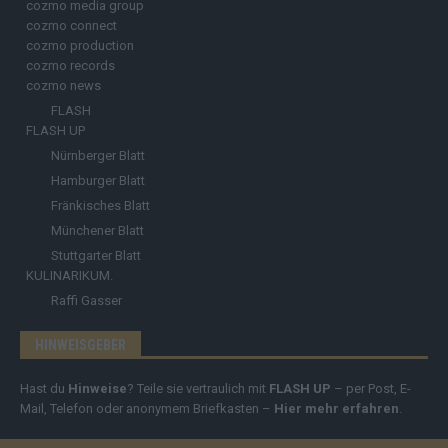
cozmo media group
cozmo connect
cozmo production
cozmo records
cozmo news
FLASH
FLASH UP
Nürnberger Blatt
Hamburger Blatt
Fränkisches Blatt
Münchener Blatt
Stuttgarter Blatt
KULINARIKUM.
Raffi Gasser
HINWEISGEBER
Hast du
Hinweise
? Teile sie vertraulich mit
FLASH UP
– per Post, E-
Mail, Telefon oder anonymem Briefkasten –
Hier mehr erfahren
.