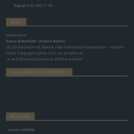
Signal:
0162 862 71 99
MEDIA
Mediadaten
Deine Botschaft. Unsere Bühne.
Ob Sponsored Post, Banner oder individuelle Kooperation – erreiche
Deine Zielgruppe genau dort, wo sie aktiv ist.
➔
Jetzt Werbung buchen & sichtbar werden!
EIN ANGEBOT DER COZMO NEWS
NETZWERK
cozmo infinity