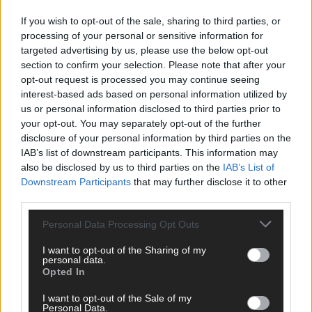
Wer zahlt, steht im Finale – ist das beim ESC wirklich fair?
Mai 2026
If you wish to opt-out of the sale, sharing to third parties, or
processing of your personal or sensitive information for
targeted advertising by us, please use the below opt-out
EXTRA
section to confirm your selection. Please note that after your
Eurovision Song Contest 2026: Das erste Halbfinale – der
opt-out request is processed you may continue seeing
Abend in Bildern
interest-based ads based on personal information utilized by
Mai 2026
us or personal information disclosed to third parties prior to
your opt-out. You may separately opt-out of the further
disclosure of your personal information by third parties on the
AD
IAB’s list of downstream participants. This information may
also be disclosed by us to third parties on the
IAB’s List of
Downstream Participants
that may further disclose it to other
third parties.
Personal Data Processing Opt Outs
I want to opt-out of the Sharing of my
personal data.
Opted In
I want to opt-out of the Sale of my
Personal Data.