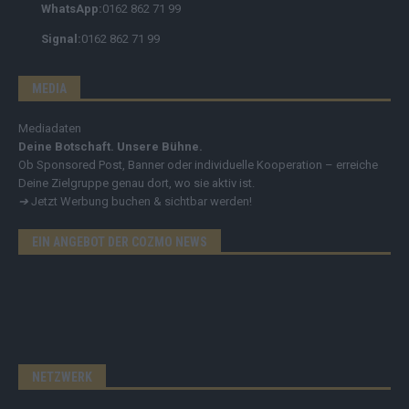
WhatsApp:
0162 862 71 99
Signal:
0162 862 71 99
MEDIA
Mediadaten
Deine Botschaft. Unsere Bühne.
Ob Sponsored Post, Banner oder individuelle Kooperation – erreiche
Deine Zielgruppe genau dort, wo sie aktiv ist.
➔
Jetzt Werbung buchen & sichtbar werden!
EIN ANGEBOT DER COZMO NEWS
NETZWERK