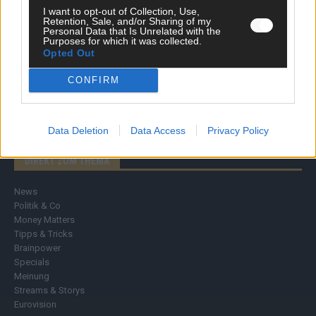
I want to opt-out of Collection, Use,
Retention, Sale, and/or Sharing of my
Personal Data that Is Unrelated with the
Purposes for which it was collected.
Opted Out
CONFIRM
Data Deletion
Data Access
Privacy Policy
DIREKT ZUM THEMA
News
Politik & Co
Money Matters
Tipps & Tricks
Brainpower
Specials
Meinung
Streams & Storys
Eurovision