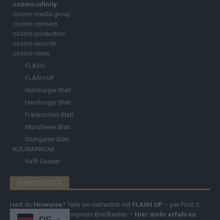
cozmo infinity
cozmo media group
cozmo connect
cozmo production
cozmo records
cozmo news
FLASH
FLASH UP
Nürnberger Blatt
Hamburger Blatt
Fränkisches Blatt
Münchener Blatt
Stuttgarter Blatt
KULINARIKUM.
Raffi Gasser
HINWEISGEBER
Hast du
Hinweise
? Teile sie vertraulich mit
FLASH UP
– per Post, E-
Mail, Telefon oder anonymem Briefkasten –
Hier mehr erfahren
.
DE