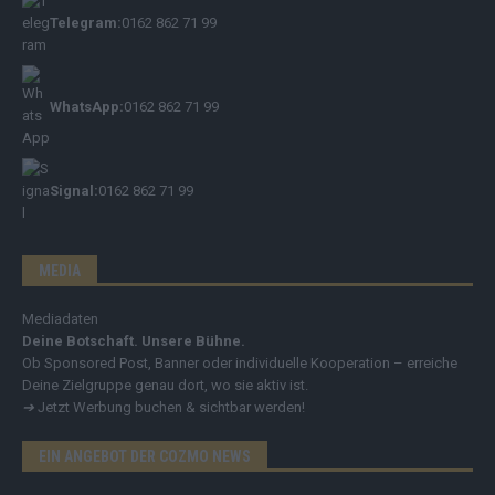
Telegram:
0162 862 71 99
WhatsApp:
0162 862 71 99
Signal:
0162 862 71 99
MEDIA
Mediadaten
Deine Botschaft. Unsere Bühne.
Ob Sponsored Post, Banner oder individuelle Kooperation – erreiche
Deine Zielgruppe genau dort, wo sie aktiv ist.
➔
Jetzt Werbung buchen & sichtbar werden!
EIN ANGEBOT DER COZMO NEWS