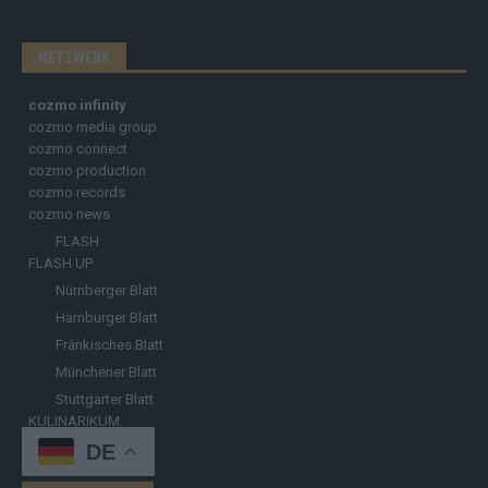
NETZWERK
cozmo infinity
cozmo media group
cozmo connect
cozmo production
cozmo records
cozmo news
FLASH
FLASH UP
Nürnberger Blatt
Hamburger Blatt
Fränkisches Blatt
Münchener Blatt
Stuttgarter Blatt
KULINARIKUM.
DE
Raffi Gasser