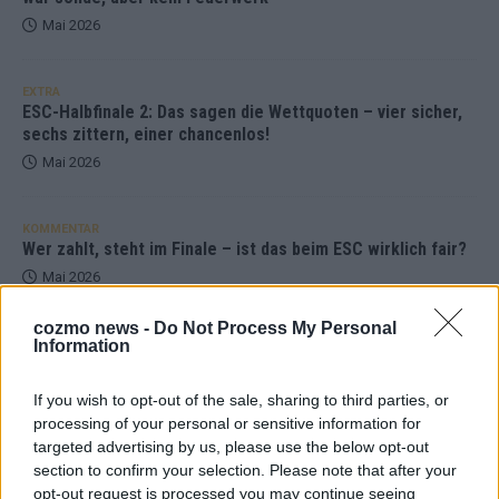
Mai 2026
EXTRA
ESC-Halbfinale 2: Das sagen die Wettquoten – vier sicher,
sechs zittern, einer chancenlos!
Mai 2026
KOMMENTAR
Wer zahlt, steht im Finale – ist das beim ESC wirklich fair?
Mai 2026
cozmo news -
Do Not Process My Personal
Information
EXTRA
Eurovision Song Contest 2026: Das erste Halbfinale – der
Abend in Bildern
If you wish to opt-out of the sale, sharing to third parties, or
Mai 2026
processing of your personal or sensitive information for
targeted advertising by us, please use the below opt-out
section to confirm your selection. Please note that after your
AD
opt-out request is processed you may continue seeing