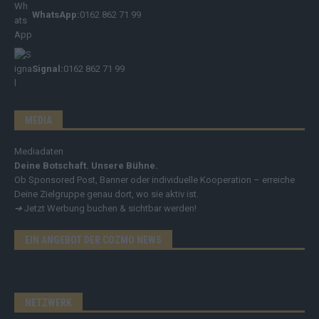
WhatsApp:
0162 862 71 99
Signal:
0162 862 71 99
MEDIA
Mediadaten
Deine Botschaft. Unsere Bühne.
Ob Sponsored Post, Banner oder individuelle Kooperation – erreiche
Deine Zielgruppe genau dort, wo sie aktiv ist.
➔
Jetzt Werbung buchen & sichtbar werden!
EIN ANGEBOT DER COZMO NEWS
NETZWERK