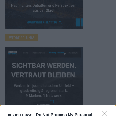
WERBE BEI UNS!
cozmo news -
Do Not Process My Personal