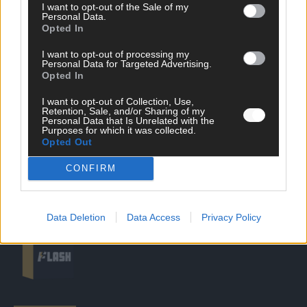
I want to opt-out of the Sale of my
Personal Data.
Opted In
DIREKT ZUM THEMA
I want to opt-out of processing my
News
Personal Data for Targeted Advertising.
Politik & Co
Opted In
Money Matters
I want to opt-out of Collection, Use,
Tipps & Tricks
Retention, Sale, and/or Sharing of my
Brainpower
Personal Data that Is Unrelated with the
Specials
Purposes for which it was collected.
Opted Out
Meinung
Streams & Storys
CONFIRM
Eurovision
FLASH – DAS VIDEOPORTAL
Data Deletion
Data Access
Privacy Policy