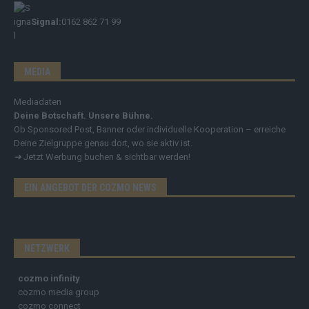
Signal:
0162 862 71 99
MEDIA
Mediadaten
Deine Botschaft. Unsere Bühne.
Ob Sponsored Post, Banner oder individuelle Kooperation – erreiche
Deine Zielgruppe genau dort, wo sie aktiv ist.
➔
Jetzt Werbung buchen & sichtbar werden!
EIN ANGEBOT DER COZMO NEWS
NETZWERK
cozmo infinity
cozmo media group
cozmo connect