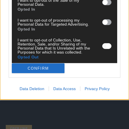
I want to opt-out of the Sale of my
Personal Data.
DIREKT ZUM THEMA
Opted In
I want to opt-out of processing my
News
Personal Data for Targeted Advertising.
Politik & Co
Opted In
Money Matters
Tipps & Tricks
I want to opt-out of Collection, Use,
Retention, Sale, and/or Sharing of my
Brainpower
Personal Data that Is Unrelated with the
Specials
Purposes for which it was collected.
Meinung
Opted Out
Streams & Storys
Eurovision
CONFIRM
FLASH – DAS VIDEOPORTAL
Data Deletion
Data Access
Privacy Policy
ÜBER UNS