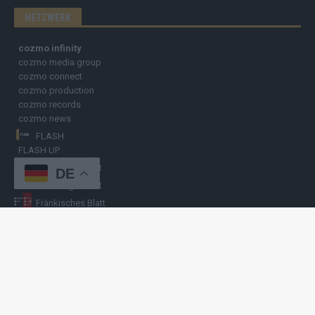
NETZWERK
cozmo infinity
cozmo media group
cozmo connect
cozmo production
cozmo records
cozmo news
FLASH
FLASH UP
Nürnberger Blatt
DE
Hamburger Blatt
Fränkisches Blatt
Münchener Blatt
Stuttgarter Blatt
KULINARIKUM.
Raffi Gasser
HINWEISGEBER