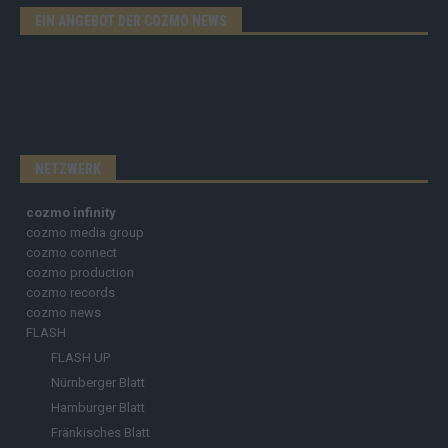
EIN ANGEBOT DER COZMO NEWS
NETZWERK
cozmo infinity
cozmo media group
cozmo connect
cozmo production
cozmo records
cozmo news
FLASH
FLASH UP
Nürnberger Blatt
Hamburger Blatt
Fränkisches Blatt