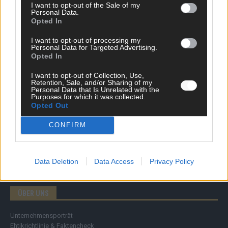
I want to opt-out of the Sale of my
Personal Data.
Opted In
DIREKT ZUM THEMA
I want to opt-out of processing my
News
Personal Data for Targeted Advertising.
Politik & Co
Opted In
Money Matters
I want to opt-out of Collection, Use,
Tipps & Tricks
Retention, Sale, and/or Sharing of my
Brainpower
Personal Data that Is Unrelated with the
Specials
Purposes for which it was collected.
Opted Out
Meinung
Streams & Storys
CONFIRM
Eurovision
FLASH – DAS VIDEOPORTAL
Data Deletion
Data Access
Privacy Policy
ÜBER UNS
Unternehmensporträt
Ehtikrichtlinie & Faktencheck