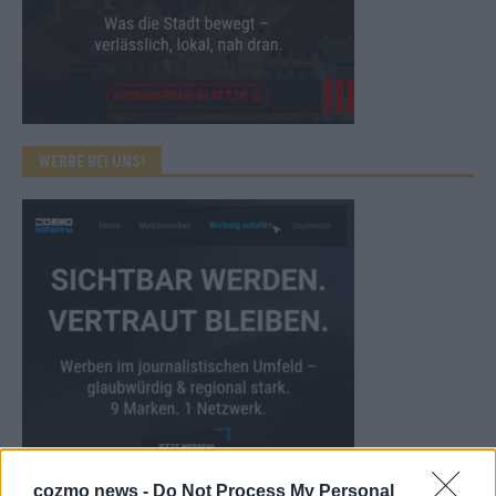
WERBE BEI UNS!
cozmo news -
Do Not Process My Personal