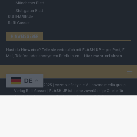
Münchener Blatt
Stuttgarter Blatt
KULINARIKUM.
Raffi Gasser
HINWEISGEBER
Hast du
Hinweise
? Teile sie vertraulich mit
FLASH UP
– per Post, E-
Mail, Telefon oder anonymem Briefkasten –
Hier mehr erfahren
.
DE
Copyright
© 2019-2025 | cozmo infinity n.e.V. | cozmo media group
Verlag Raffi Gasser |
FLASH UP
ist deine zuverlässige Quelle für
aktuelle Nachrichten aus Deutschland und der Welt. Wir berichten
unabhängig, fundiert und verständlich – online, mobil und crossmedial.
Alle Inhalte auf dieser Website – Texte, Videos, Logos und Design –
sind urheberrechtlich geschützt
. Kopieren, Vervielfältigen oder
Weitergeben ohne unsere Zustimmung ist nicht erlaubt. Bei Interesse
an einer Nutzung wende dich bitte an unsere Redaktion. Einige Artikel
enthalten Affiliate-Links oder Anzeige-Links (z. B. farblich markiert oder