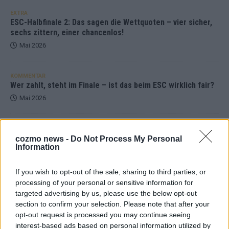
EXTRA
ESC-Halbfinale 2: Das sagen die Wettquoten – vier sicher,
sechs zittern, einer chancenlos!
Mai 2026
KOMMENTAR
Wer zahlt, steht im Finale – ist das beim ESC wirklich fair?
Mai 2026
EXTRA
Eurovision Song Contest 2026: Das erste Halbfinale – der
cozmo news -
Do Not Process My Personal
Information
Abend in Bildern
Mai 2026
If you wish to opt-out of the sale, sharing to third parties, or
processing of your personal or sensitive information for
targeted advertising by us, please use the below opt-out
AD
section to confirm your selection. Please note that after your
opt-out request is processed you may continue seeing
interest-based ads based on personal information utilized by