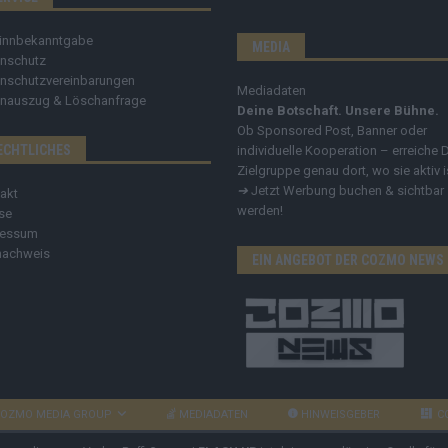
innbekanntgabe
MEDIA
nschutz
nschutzvereinbarungen
Mediadaten
nauszug & Löschanfrage
Deine Botschaft. Unsere Bühne.
Ob Sponsored Post, Banner oder
ECHTLICHES
individuelle Kooperation – erreiche 
Zielgruppe genau dort, wo sie aktiv i
➔
Jetzt Werbung buchen & sichtbar
akt
werden!
se
ressum
nachweis
EIN ANGEBOT DER COZMO NEWS
OZMO MEDIA GROUP
MEDIADATEN
HINWEISGEBER
C