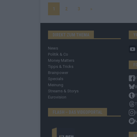
1
2
3
»
DIREKT ZUM THEMA
Y
News
Politik & Co
Money Matters
F
Tipps & Tricks
Brainpower
Specials
Meinung
B
Streams & Storys
T
Eurovision
T
FLASH – DAS VIDEOPORTAL
I
S