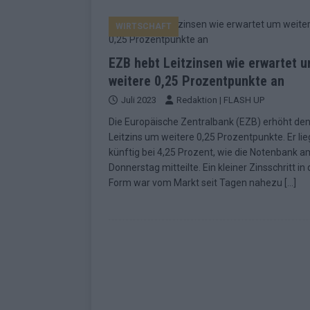
EUROVISION
WIRTSCHAFT
[ Mai 2026 ]
ESC-Finale morgen: Finnl
KOMMENTAR
EZB hebt Leitzinsen wie erwartet 
[ Mai 2026 ]
„Douze Points“ – wie ei
weitere 0,25 Prozentpunkte an
Juli 2023
Redaktion | FLASH UP
EUROVISION
Die Europäische Zentralbank (EZB) erhöht de
[ Mai 2026 ]
Das ESC-Finale ist kompl
Leitzins um weitere 0,25 Prozentpunkte. Er lie
[ Mai 2026 ]
JJ hat den Abend gerette
künftig bei 4,25 Prozent, wie die Notenbank a
Donnerstag mitteilte. Ein kleiner Zinsschritt in 
KOMMENTAR
Form war vom Markt seit Tagen nahezu
[…]
[ Mai 2026 ]
ESC-Halbfinale 2: Das sa
EXTRA
[ Juni 2026 ]
Monaco, Sallys Café, W
[ Mai 2026 ]
DARA gewinnt verdient,
KOMMENTAR