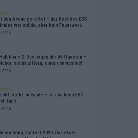
ENTAR
at den Abend gerettet – der Rest des ESC-
inales war solide, aber kein Feuerwerk
i 2026
Halbfinale 2: Das sagen die Wettquoten –
sicher, sechs zittern, einer chancenlos!
i 2026
ENTAR
ahlt, steht im Finale – ist das beim ESC
ich fair?
i 2026
vision Song Contest 2026: Das erste