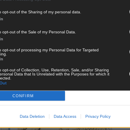
o opt-out of the Sharing of my personal data.
In
o opt-out of the Sale of my Personal Data.
über
Ärmere Haushalte von Inflation
In
besonders stark betroffen
to opt-out of processing my Personal Data for Targeted
April 2022
Redaktion | FLASH UP
ing.
In
Die hohe Inflation trifft laut einer aktuellen
hnet
Erhebung der gewerkschaftsnahen Hans-Böckler-
o opt-out of Collection, Use, Retention, Sale, and/or Sharing
 die
Stiftung ärmere Haushalte besonders schwer. „Das
ersonal Data that Is Unrelated with the Purposes for which it
lected.
e für
liegt daran, dass die aktuell stärksten Preistreiber –
Out
Haushaltsenergie, Kraftstoffe und Lebensmittel –
CH
unterschiedlich stark durchschlagen“, erklärten am
CONFIRM
Mittwoch
[…]
Data Deletion
Data Access
Privacy Policy
WIRTSCHAFT
AD