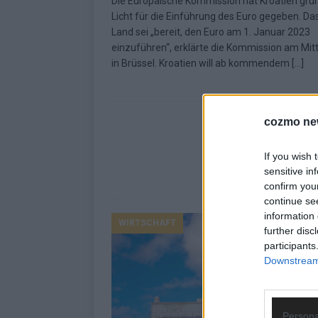
Die Europäische Kommission hat Kroatien grü
Licht für die Einführung des Euro gegeben. Da
Land sei „bereit, den Euro am 1. Januar 2023
einzuführen“, erklärte die Kommission am Mi
in Brüssel. Kroatien will ab kommendem
[…]
cozmo ne
If you wish 
sensitive in
confirm you
continue se
information 
WIRTSCHAFT
further disc
participants
Downstream 
Persona