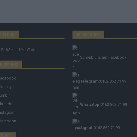
OUTUBE
MESSENGER
FLASH
auf YouTube
Schreib uns auf Facebook
OLGE UNS
Facebook
Telegram:
0162 862 71 99
luesky
umblr
hreads
WhatsApp:
0162 862 71 99
nstagram
Mastodon
Signal:
0162 862 71 99
ERVICE