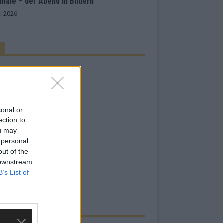
inale – der Abend in Bildern
i 2026
sonal or
ection to
ou may
 personal
out of the
 downstream
B’s List of
RBE BEI UNS!