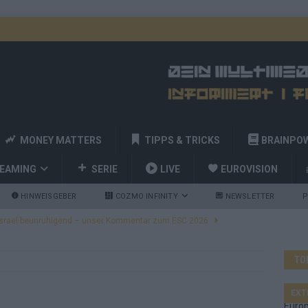
MONEY MATTERS
TIPPS & TRICKS
BRAINPO
REAMING
SERIE
LIVE
EUROVISION
HINWEISGEBER
COZMO INFINITY
NEWSLETTER
P
ulgarien jubelt, Israel sorgt für Diskussionen, Deutschland geht
TO
a und Billy Joel – das ESC-Finale wird eine Party
EUROVISION
 Startreihenfolge steht, Deutschland singt als Zweites!
EXT