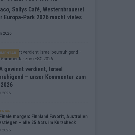
co, Sallys Café, Westernbrauerei
r Europa-Park 2026 macht vieles
ni 2026
MMENTAR
 gewinnt verdient, Israel
nruhigend – unser Kommentar zum
 2026
i 2026
ENTAR
inale morgen: Finnland Favorit, Australien
estiegen – alle 25 Acts im Kurzcheck
i 2026