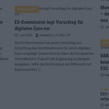
Mona
WIRTSCHAFT
and Favorit, Australien aufgestiegen – alle 25 Acts im Kurzcheck
– de
neu
um
EU-Kommission legt Vorschlag für
Ju
ne Zahl zur Ikone wurde: 70 Jahre ESC-Wertungsgeschichte!
digitalen Euro vor
Juni 2023
Redaktion | FLASH UP
n
Die EU-Kommission hat einen Vorschlag zur
KO
ett – 26 Länder wollen den Sieg in Wien
EUROVISION
gt
Schaffung des Rechtsrahmens für einen digitalen
t – der Rest des ESC-Halbfinales war solide, aber kein Feuerwerk
m
Euro vorgelegt. Diesen könnte dann die Europäische
DARA
dieser
Zentralbank in Zukunft als Ergänzung zu Bargeld
beu
ausgeben, teilte die Kommission am Mittwoch mit.
ESC
gen die Wettquoten – vier sicher, sechs zittern, einer chancenlos!
Dazu brachte
[…]
Ma
esternbrauerei – der Europa-Park 2026 macht vieles neu
EXTRA
KOMM
 Israel beunruhigend – unser Kommentar zum ESC 2026
ESC-F
aufg
Ma