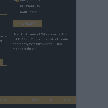
KULINARIKUM.
Raffi Gasser
HINWEISGEBER
Hast du
Hinweise
? Teile sie vertraulich
Deine
mit
FLASH UP
– per Post, E-Mail, Telefon
st.
oder anonymem Briefkasten –
Hier
mehr erfahren
.
OZMO INFINITY
NEWSLETTER
PRESSE