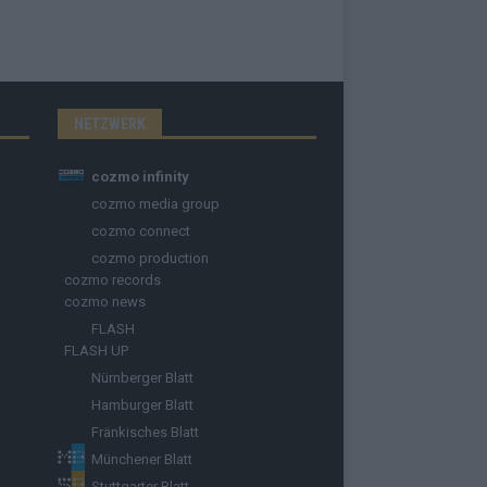
NETZWERK
cozmo infinity
cozmo media group
cozmo connect
cozmo production
cozmo records
cozmo news
FLASH
FLASH UP
Nürnberger Blatt
Hamburger Blatt
Fränkisches Blatt
Münchener Blatt
Stuttgarter Blatt