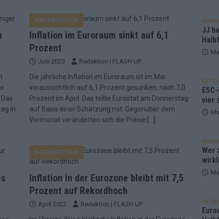
NACHRICHTEN
KOMM
JJ h
n
Inflation im Euroraum sinkt auf 6,1
Halbf
Prozent
Ma
Juni 2023
Redaktion | FLASH UP
n
Die jährliche Inflation im Euroraum ist im Mai
EXTRA
ro
voraussichtlich auf 6,1 Prozent gesunken, nach 7,0
ESC-
. Das
Prozent im April. Das teilte Eurostat am Donnerstag
vier 
ag in
auf Basis einer Schätzung mit. Gegenüber dem
Ma
Vormonat veränderten sich die Preise
[…]
KOMM
Wer z
NACHRICHTEN
wirkl
Ma
es
Inflation in der Eurozone bleibt mit 7,5
Prozent auf Rekordhoch
EXTRA
April 2022
Redaktion | FLASH UP
Euro