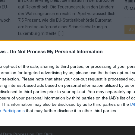
nes
Im Ukraine-Krieg bleibt die Inflation in der Eurozone
Halbf
s EU-
auf Rekordhoch: Die Teuerungsrate in den Ländern
Ma
der Währungsunion erreicht im April voraussichtlich
ttwoch
7,5 Prozent, wie die EU-Statistikbehörde Eurostat
am Freitag aufgrund einer Schnellschätzung in
AD
Luxemburg mitteilte.
[…]
ws -
Do Not Process My Personal Information
to opt-out of the sale, sharing to third parties, or processing of your per
formation for targeted advertising by us, please use the below opt-out s
r selection. Please note that after your opt-out request is processed y
eing interest-based ads based on personal information utilized by us or
disclosed to third parties prior to your opt-out. You may separately opt-
WIRTSCHAFT
losure of your personal information by third parties on the IAB’s list of
. This information may also be disclosed by us to third parties on the
IA
Participants
that may further disclose it to other third parties.
WE
l Data Processing Opt Outs