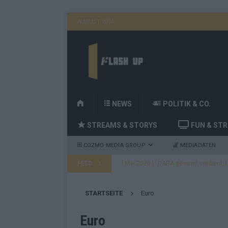
AUGUST 2026
H
NEWS
POLITIK & CO.
O
STREAMS & STORYS
FUN & ST
M
E
COZMO MEDIA GROUP
MEDIADATEN
FEED
[ Mai 2026 ]
DARA gewinnt den ESC – B
fast leer aus
EUROVISION
STARTSEITE
Euro
[ Mai 2026 ]
JJ, Lordi, Verka Serduchk
[ Mai 2026 ]
ESC-Finale heute Abend –
Euro