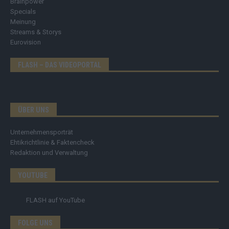
Brainpower
Specials
Meinung
Streams & Storys
Eurovision
FLASH – DAS VIDEOPORTAL
ÜBER UNS
Unternehmensporträt
Ehtikrichtlinie & Faktencheck
Redaktion und Verwaltung
YOUTUBE
FLASH
auf YouTube
FOLGE UNS