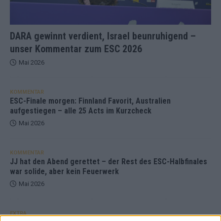
DARA gewinnt verdient, Israel beunruhigend –
unser Kommentar zum ESC 2026
Mai 2026
KOMMENTAR
ESC-Finale morgen: Finnland Favorit, Australien
aufgestiegen – alle 25 Acts im Kurzcheck
Mai 2026
KOMMENTAR
JJ hat den Abend gerettet – der Rest des ESC-Halbfinales
war solide, aber kein Feuerwerk
Mai 2026
EXTRA