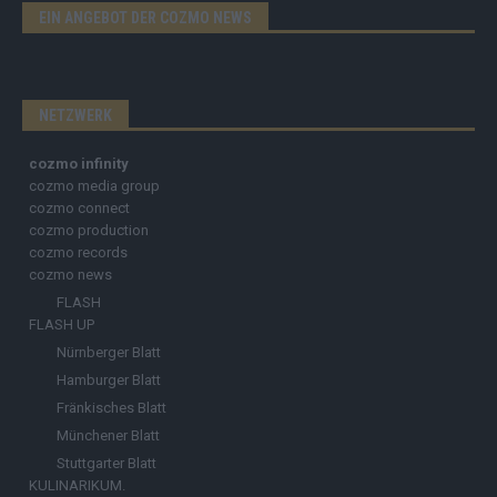
EIN ANGEBOT DER COZMO NEWS
NETZWERK
cozmo infinity
cozmo media group
cozmo connect
cozmo production
cozmo records
cozmo news
FLASH
FLASH UP
Nürnberger Blatt
Hamburger Blatt
Fränkisches Blatt
Münchener Blatt
Stuttgarter Blatt
KULINARIKUM.