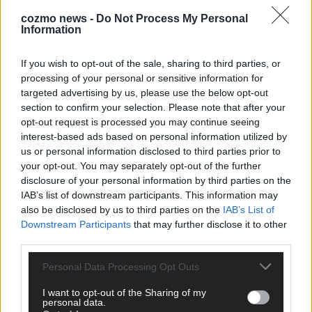
ESC-Halbfinale 2: Das sagen die Wettquoten – vier sicher,
sechs zittern, einer chancenlos!
cozmo news -
Do Not Process My Personal
Information
Mai 2026
If you wish to opt-out of the sale, sharing to third parties, or
KOMMENTAR
processing of your personal or sensitive information for
Wer zahlt, steht im Finale – ist das beim ESC wirklich fair?
targeted advertising by us, please use the below opt-out
Mai 2026
section to confirm your selection. Please note that after your
opt-out request is processed you may continue seeing
interest-based ads based on personal information utilized by
EXTRA
us or personal information disclosed to third parties prior to
Eurovision Song Contest 2026: Das erste Halbfinale – der
your opt-out. You may separately opt-out of the further
Abend in Bildern
disclosure of your personal information by third parties on the
Mai 2026
IAB’s list of downstream participants. This information may
also be disclosed by us to third parties on the
IAB’s List of
Downstream Participants
that may further disclose it to other
AD
third parties.
Personal Data Processing Opt Outs
I want to opt-out of the Sharing of my
personal data.