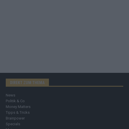
DIREKT ZUM THEMA
News
Politik & Co
Money Matters
Tipps & Tricks
Brainpower
Specials