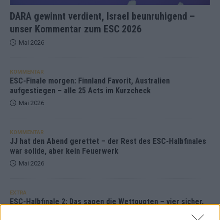
DARA gewinnt verdient, Israel beunruhigend –
unser Kommentar zum ESC 2026
Mai 2026
KOMMENTAR
ESC-Finale morgen: Finnland Favorit, Australien
aufgestiegen – alle 25 Acts im Kurzcheck
Mai 2026
KOMMENTAR
JJ hat den Abend gerettet – der Rest des ESC-Halbfinales
war solide, aber kein Feuerwerk
Mai 2026
EXTRA
ESC-Halbfinale 2: Das sagen die Wettquoten – vier sicher,
sechs zittern, einer chancenlos!