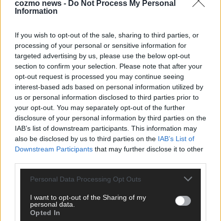
cozmo news -
Do Not Process My Personal
Mai 2026
Information
KOMMENTAR
If you wish to opt-out of the sale, sharing to third parties, or
Wer zahlt, steht im Finale – ist das beim ESC wirklich fair?
processing of your personal or sensitive information for
Mai 2026
targeted advertising by us, please use the below opt-out
section to confirm your selection. Please note that after your
opt-out request is processed you may continue seeing
EXTRA
interest-based ads based on personal information utilized by
Eurovision Song Contest 2026: Das erste Halbfinale – der
us or personal information disclosed to third parties prior to
Abend in Bildern
your opt-out. You may separately opt-out of the further
Mai 2026
disclosure of your personal information by third parties on the
IAB’s list of downstream participants. This information may
also be disclosed by us to third parties on the
IAB’s List of
AD
Downstream Participants
that may further disclose it to other
third parties.
Personal Data Processing Opt Outs
I want to opt-out of the Sharing of my
personal data.
Opted In