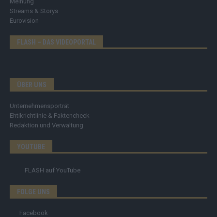
Meinung
Streams & Storys
Eurovision
FLASH – DAS VIDEOPORTAL
ÜBER UNS
Unternehmensporträt
Ehtikrichtlinie & Faktencheck
Redaktion und Verwaltung
YOUTUBE
FLASH
auf YouTube
FOLGE UNS
Facebook