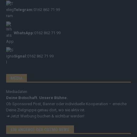
Telegram:
0162 862 71 99
WhatsApp:
0162 862 71 99
Signal:
0162 862 71 99
MEDIA
Mediadaten
Deine Botschaft. Unsere Bühne.
Ob Sponsored Post, Banner oder individuelle Kooperation – erreiche
Deine Zielgruppe genau dort, wo sie aktiv ist.
➔
Jetzt Werbung buchen & sichtbar werden!
EIN ANGEBOT DER COZMO NEWS