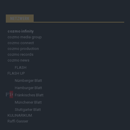
NETZWERK
cozmo infinity
cozmo media group
cozmo connect
cozmo production
cozmo records
cozmo news
FLASH
FLASH UP
Nürnberger Blatt
Hamburger Blatt
Fränkisches Blatt
Münchener Blatt
Stuttgarter Blatt
KULINARIKUM.
Raffi Gasser