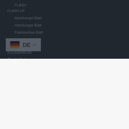
FLASH
FLASH UP
Nürnberger Blatt
Hamburger Blatt
Fränkisches Blatt
Münchener Blatt
DE
Stuttgarter Blatt
KULINARIKUM.
Raffi Gasser
HINWEISGEBER
Hast du
Hinweise
? Teile sie vertraulich mit
FLASH UP
– per Post, E-
Mail, Telefon oder anonymem Briefkasten –
Hier mehr erfahren
.
Copyright
© 2019-2025 | cozmo infinity n.e.V. | cozmo media group
Verlag Raffi Gasser |
FLASH UP
ist deine zuverlässige Quelle für