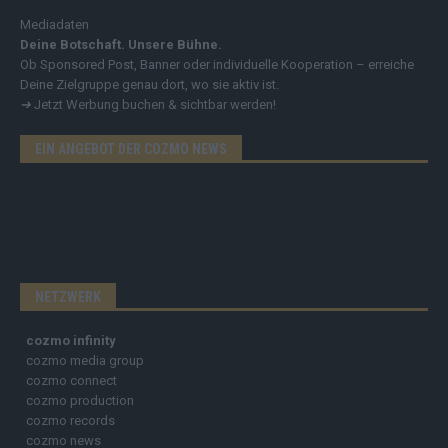
Mediadaten
Deine Botschaft. Unsere Bühne.
Ob Sponsored Post, Banner oder individuelle Kooperation – erreiche
Deine Zielgruppe genau dort, wo sie aktiv ist.
➔
Jetzt Werbung buchen & sichtbar werden!
EIN ANGEBOT DER COZMO NEWS
NETZWERK
cozmo infinity
cozmo media group
cozmo connect
cozmo production
cozmo records
cozmo news